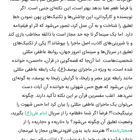
یا فرضاً طعم نعنا بدهد بهتر است، این نکته‌ای جنبی است. اگر
نویسنده و کارگردانی، این چاشنی‌ها و تکنیک‌های پهن نمودن خط
تعلیق را شناخت و به آن عمل کرد، تصور می‌شود که اثر او فیلم‌نامه
دارد. اما یک سینماگر تا چه حد مجاز است با ذائقه‌ مخاطب بازی کند
و با شیرینی‌های کاذب، اصل ماجرا را بپوشاند؟! یکی از تکنیک‌های
تعلیق در سریال‌ها و سینمای امروز جهان، روابط عاطفی مثلثی
شخصیت‌هاست. اما آن‌جا که قصه‌گویی در قرآن، «احسن» خوانده
شده است، به ویژه در ماجرای یوسف(ع)، یک رابطه عاطفی مثلثی
مانند رابطه عزیز مصر و زلیخا، با گرایش زلیخا به یوسف، به گونه‌ای
بیان می‌شود که هیچ حس شهوتی به خواننده آن آیات دست
نمی‌دهد. اغلب مفسرین قرآن بر این نکته تأکید دارند. چگونه
می‌توان یک ماجرای عاطفی مثلثی را بیان کرد اما حس شهوت را
برنینگیخت؟! فرضاً اگر شما «قطام» را از سریال
امام علی(ع)
بگیرید،
وضعیت تعلیق آن چگونه می‌شود؟ یا «ناریه» و «جاریه» را از
«
مختارنامه
»؟! هنرمند باید بدون افزودنی‌های مجاز یا غیرمجاز،
بتواند فرآورده‌ هنری خود را به عنوان یک غذای سالم روحی به