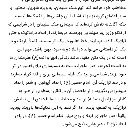
مخاطب خود عرضه کند. تیم ملک سلیمان، به ویژه شهریار، مجتبی و
سایر اعضای گروه نه‎تنها ناآشنا با آن چاشنی‌ها و تکنیک‌ها نیستند،
بلکه آگاهانه تلاش کرده‌اند که سینمای ملک سلیمان را در شرایطی که
از تکنولوژی روز سینمایی بهره‌مند می‌سازند، از ابعاد دراماتیک و حتی
تراژیک کاذب بپیرایند. خط تعلیق در یک اثر مستند، کاملاً باریک و در
یک اثر داستانی می‌تواند در اعلا درجه‌ خود، پهن باشد. مهم این
است که در یک متن مقید، مانند زندگی انبیا و ائمه(ع) هنرمندان ما
به قیمت تحریف اصل ماجرا، دست به بسترسازی برای تعلیق در اثر
خود نزنند. شما می‌توانید یک فیلم سینمایی برای واقعه کربلا بسازید
و در بعد تراژیک آن، امام حسین(ع) را نماد آپولون، و شمر را نماد
دیونیزوس بگیرید، و از ماحصل آن در تلقی ارسطویی از هنر، به
کاتارسیز (اصل تصفیه) برسید و مخاطب شما با دیدن این نمایش
تراژیک، به تصفیه برسد. اما اگر فقط به این تکنیک‌ها پای‌بند بودید،
یقیناً اصل ماجرای کربلا و روح دینی قیام امام حسین(ع)، در پای
ابعاد تراژیک هنر هِلِنی، ذبح می‌شود.