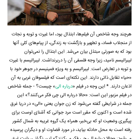
هرچند وجه شاخص آن فیلم‌ها، ابتذال بود، اما غیرت و توبه و نجات
از منجلاب فساد، و تطهیر و بازگشت به زندگی، از پیام‌های کلی آنها
بود که به صورتی مبتذل بیان می‌شد. این ابتذال را نمی‌توان
لیبرالیسم نامید، زیرا وجه فلسفی آن را دربرنداشت. لیبرالیسم با غیرت
و توبه در تعارض است. لیبرالیسم و به ویژه فمینیسم در جوهر خود با
«حیا» تقابل ذاتی دارند. این نکته‌ای است که فیلسوفان غربی به آن
اذعان دارند. * این وجه در فیلم «
درباره الی
» چیست؟ - جمله شاخص
در فیلم مزبور این است: «حالا درباره الی چی فکر می‌کنند؟» این
جمله در شرایطی گفته می‌شود که زن جوان یعنی «الی» در دریا غرق
شده است و اکنون که مقرر است مرد جوانی که آشنای اوست برای
پیگیری وضعیت او که بی‌خبر، همراه یک گروه غریبه به شمال کشور
رفته است به محل حادثه بیاید، در مورد قضاوت او و دیگران پرسیده
می‌شود: «حالا درباره‌ الی چی فکر می‌کنند؟» این نگرانی، بابت غرق