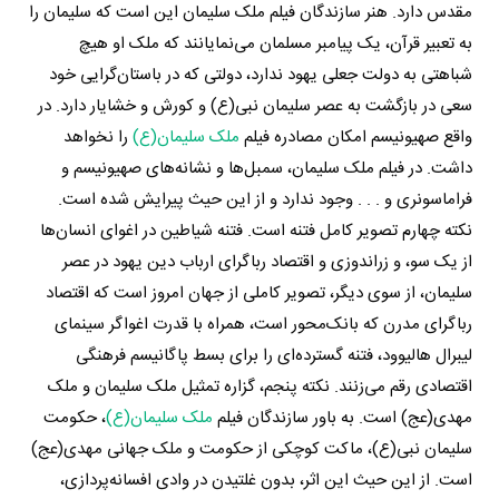
مقدس دارد. هنر سازندگان فیلم ملک سلیمان این است که سلیمان را
به تعبیر قرآن، یک پیامبر مسلمان می‌نمایانند که ملک او هیچ
شباهتی به دولت جعلی یهود ندارد، دولتی که در باستان‌گرایی خود
سعی در بازگشت به عصر سلیمان نبی(ع) و کورش و خشایار دارد. در
واقع صهیونیسم امکان مصادره‌ فیلم
ملک سلیمان(ع)
را نخواهد
داشت. در فیلم ملک سلیمان، سمبل‌ها و نشانه‌های صهیونیسم و
فراماسونری و . . . وجود ندارد و از این حیث پیرایش شده است.
نکته چهارم تصویر کامل فتنه است. فتنه‌ شیاطین در اغوای انسان‌ها
از یک سو، و زراندوزی و اقتصاد رباگرای ارباب دین یهود در عصر
سلیمان، از سوی دیگر، تصویر کاملی از جهان امروز است که اقتصاد
رباگرای مدرن که بانک‌محور است، همراه با قدرت اغواگر سینمای
لیبرال هالیوود، فتنه گسترده‌ای را برای بسط پاگانیسم فرهنگی‌
اقتصادی رقم می‌زنند. نکته پنجم، گزاره‌ تمثیل ملک سلیمان و ملک
مهدی(عج) است. به باور سازندگان فیلم
ملک سلیمان(ع)
، حکومت
سلیمان نبی(ع)، ماکت کوچکی از حکومت و ملک جهانی مهدی(عج)
است. از این حیث این اثر، بدون غلتیدن در وادی افسانه‌پردازی،