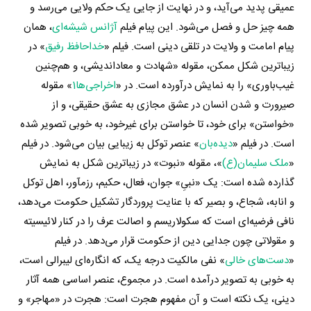
عمیقی پدید می‌آید، و در نهایت از جایی یک حکم ولایی می‌رسد و
همه چیز حل و فصل می‌شود. این پیام فیلم
آژانس شیشه‌ای
، همان
پیام امامت و ولایت در تلقی دینی است. فیلم «
خداحافظ رفیق
» در
زیباترین شکل ممکن، مقوله «شهادت و معاداندیشی، و هم‌چنین
غیب‌باوری» را به نمایش درآورده است. در «
اخراجی‌ها1
» مقوله
صیرورت و شدن انسان در عشق مجازی به عشق حقیقی، و از
«خواستن» برای خود، تا خواستن برای غیرخود، به خوبی تصویر شده
است. در فیلم «
دیده‌بان
» عنصر توکل به زیبایی بیان می‌شود. در فیلم
«
ملک سلیمان(ع)
»، مقوله «نبوت» در زیباترین شکل به نمایش
گذارده شده است: یک «نبیِ» جوان، فعال، حکیم، رزم‎آور، اهل توکل
و انابه، شجاع، و بصیر که با عنایت پروردگار تشکیل حکومت می‌دهد،
نافی فرضیه‌ای است که سکولاریسم و اصالت عرف را در کنار لائیسیته
و مقولاتی چون جدایی دین از حکومت قرار می‌دهد. در فیلم
«
دست‌های خالی
» نفی مالکیت درجه یک، که انگاره‌ای لیبرالی است،
به خوبی به تصویر درآمده است. در مجموع، عنصر اساسی همه‌ آثار
دینی، یک نکته است و آن مفهوم هجرت است: هجرت در «مهاجر» و