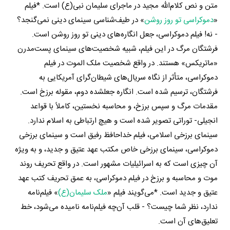
متن و نص کلام‌الله مجید در ماجرای سلیمان نبی(ع) است. *فیلم
«
دموکراسی تو روز روشن
» در طیف‌شناسی سینمای دینی نمی‌گنجد؟
- نه! فیلم دموکراسی، جعل انگاره‌های دینی تو روز روشن است.
فرشتگان مرگ در این فیلم، شبیه شخصیت‌های سینمای پست‌مدرن
«ماتریکس» هستند. در واقع شخصیت ملک الموت در فیلم
دموکراسی، متأثر از نگاه سریال‌های شیطان‌گرای آمریکایی به
فرشتگان، ترسیم شده است. انگاره‌ جعل‎شده دوم، مقوله برزخ است.
مقدمات مرگ و سپس برزخ، و محاسبه‌ نخستین، کاملاً با قواعد
انجیلی- توراتی تصویر شده است و هیچ ارتباطی به اسلام ندارد.
سینمای برزخی اسلامی، فیلم خداحافظ رفیق است و سینمای برزخی
دموکراسی، سینمای برزخی خاص مکتب عهد عتیق و جدید، و به ویژه
آن چیزی است که به اسرائیلیات مشهور است. در واقع تحریف روند
موت و محاسبه و برزخ در فیلم دموکراسی، به عمق تحریف کتب عهد
عتیق و جدید است. *می‌گویند فیلم «
ملک سلیمان(ع)
» فیلم‌نامه
ندارد، نظر شما چیست؟ - قلب آن‌چه فیلم‌نامه نامیده می‌شود، خط
تعلیق‌های آن است.