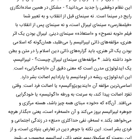
این نظام دوقطبی را جدید می‌دانید؟ - مشکل در همین ساده‌انگاری
رایج در سینما است. نه سینمای قبل از انقلاب و به تعبیر شما
«فیلم‎فارسی» سینمای لیبرال است، و نه سینمای پس از انقلاب با
فیلم «توبه نصوح» و «استعاذه» سینمای دینی. لیبرال بودن یک اثر
هنری، مؤلفه‌های ذاتی لیبرالیسم را می‌طلبد، همان‌گونه که اسلامی
بودن یک اثر هنری، باید گزاره‌های ذاتی دین اسلام را در متن و بطن
خود داشته باشد. * مؤلفه‌های سینمای لیبرال چیست؟ - لیبرالیسم،
یک ایدئولوژی مدرن است که معنی دقیق آن «اباحه‌گرایی» است.
این ایدئولوژی، ریشه در اومانیسم یا پارادایم اصالت بشر دارد.
اساسی‌ترین مؤلفه‌ آن «ایندیویژوآلیسم» یا اصالت فرد است. وقتی
تفرّد اصالت پیدا کند، به سرعت به ورطه «اگوئیسم» یا خودگرایی
می‌افتد. آن‌گاه که «خود» مبنای همه چیز باشد، هسته‌ مرکزی و
جوهره‌ لیبرالیسم بروز می‌کند و آن «لسه‌فر» است، یعنی «بگذار هرچه
می‌خواهد بکند.» لسه‌فر، نفی حداکثری «منع» در زندگی اجتماعی و
فردی بشر است. این نکته با جوهر دین در تعارض بنیادی است، و از
این روست که سکیولاریسم عنصر ذاتی لیبرالیسم محسوب می‌شود.