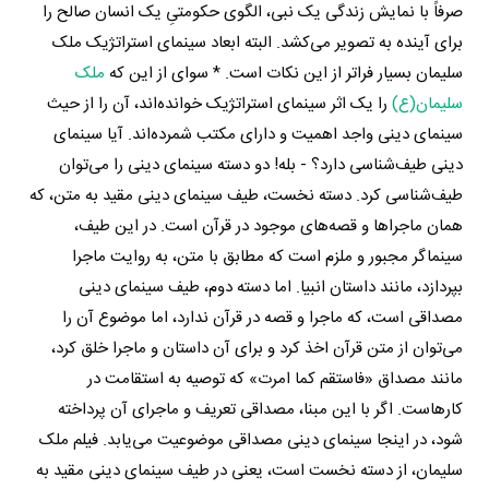
صرفاً با نمایش زندگی یک نبی، الگوی حکومتیِ یک انسان صالح را
برای آینده به تصویر می‌کشد. البته ابعاد سینمای استراتژیک ملک
سلیمان بسیار فراتر از این نکات است. * سوای از این که
ملک
سلیمان(ع)
را یک اثر سینمای استراتژیک خوانده‌اند، آن را از حیث
سینمای دینی واجد اهمیت و دارای مکتب شمرده‌اند. آیا سینمای
دینی طیف‌شناسی دارد؟ - بله! دو دسته سینمای دینی را می‌توان
طیف‌شناسی کرد. دسته نخست، طیف سینمای دینی مقید به متن، که
همان ماجراها و قصه‌های موجود در قرآن است. در این طیف،
سینماگر مجبور و ملزم است که مطابق با متن، به روایت ماجرا
بپردازد، مانند داستان انبیا. اما دسته‌ دوم، طیف سینمای دینی
مصداقی است، که ماجرا و قصه در قرآن ندارد، اما موضوع آن را
می‌توان از متن قرآن اخذ کرد و برای آن داستان و ماجرا خلق کرد،
مانند مصداق «فاستقم کما امرت» که توصیه به استقامت در
کارهاست. اگر با این مبنا، مصداقی تعریف و ماجرای آن پرداخته
شود، در اینجا سینمای دینی مصداقی موضوعیت می‌یابد. فیلم ملک
سلیمان، از دسته‌ نخست است، یعنی در طیف سینمای دینی مقید به