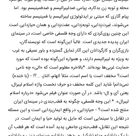
محله و توبه زن بدکاره، پیامی ضدلیبرالیسم و ضدفمینیسم بود. اما
پیام آثاری که مبتنی بر ایدئولوژی لیبرالیسم یا فمینیسم ساخته
می‌شوند، غیرت‌زدایی، توبه‌زدایی، عفت‌زدایی و همان حیازدایی است.
این چنین روی‌کردی که دارای وجه فلسفی خاصی است، در سینمای
ایران پدیده جدیدی است. غالباً این‌گونه است که نویسندگان،
بازی‌گران و کارگردانان این آثار تمایل گسترده و باور عمیقی به غرب
به ویژه به لیبرالیسم دارند، و همواره این‌گونه بوده است که مورد
حمایت غربی‌ها بوده‌اند. *بالاخره معلوم است که «الی» چه نامی
است؟ مخفف است یا اسم است، مثلاً الهام، الناز، ...؟! - (با خنده)
نمی‌دانم! شاید این کلمه مخفف دو حرف نخست واژه اسلام لیبرال،
یعنی آی و اِل؛ باشد. در آن صورت عنوان فیلم می‌شود «درباره اسلام
لیبرال». * این وجه فلسفی، چگونه به قطب‌بندی در سینمای ایران
منتج شده است؟ - حیازدایی، در واقع ایمان‌زدایی است و این مسئله
در تقابل با سینمایی است که مایل به تولید حیا و ایمان است. در
نتیجه‌ این تقابل، قطب‌بندی جامعی پدید آمده است که هر قطب آن
را یک پارادایم ویژه تشکیل می‌دهد: پارادایم سینمای دینی و پارادایم