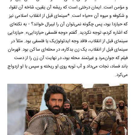
و مؤمن است. ایمان درختی است که ریشه‌ آن یقین، شاخه آن تقوا،
و شکوفه و میوه‌ آن «حیا« است. *سینمای قبل از انقلاب اسلامی نیز
که حیازدا بود، پس چگونه نمی‌توان آن را لیبرال خواند؟ - به نکته‌ای
که اشاره کردم، توجه نکردید. گفتم «وجه فلسفی حیازدایی». حیازدایی
سینمای قبل از انقلاب، فاقد وجه ایدئولوژیک یا فلسفی بود. مثلاً در
سینمای قبل از انقلاب، یک زن بدکاره، در محله‌ای ساکن بود. قهرمان
فیلم که جوان‌مرد و غیرتمند محله بود، در نهایت آن زن را از دست
باند فساد، نجات می‌داد و آب توبه روی او ریخته و سپس با او ازدواج
می‌کرد.