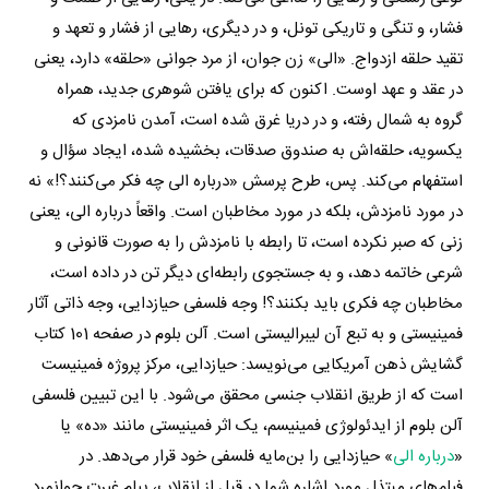
فشار، و تنگی و تاریکی تونل، و در دیگری، رهایی از فشار و تعهد و
تقید حلقه ازدواج. «الی» زن جوان، از مرد جوانی «حلقه» دارد، یعنی
در عقد و عهد اوست. اکنون که برای یافتن شوهری جدید، همراه
گروه به شمال رفته، و در دریا غرق شده است، آمدن نامزدی که
یک‎سویه، حلقه‌اش به صندوق صدقات، بخشیده شده، ایجاد سؤال و
استفهام می‌کند. پس، طرح پرسش «درباره الی چه فکر می‌کنند؟!» نه
در مورد نامزدش، بلکه در مورد مخاطبان است. واقعاً درباره الی، یعنی
زنی که صبر نکرده است، تا رابطه با نامزدش را به صورت قانونی و
شرعی خاتمه دهد، و به جستجوی رابطه‌ای دیگر تن در داده است،
مخاطبان چه فکری باید بکنند؟! وجه فلسفی حیازدایی، وجه ذاتی آثار
فمینیستی و به تبع آن لیبرالیستی است. آلن بلوم در صفحه 101 کتاب
گشایش ذهن آمریکایی می‌نویسد: حیازدایی، مرکز پروژه فمینیست
است که از طریق انقلاب جنسی محقق می‌شود. با این تبیین فلسفی
آلن بلوم از ایدئولوژی فمینیسم، یک اثر فمینیستی مانند «ده» یا
«
درباره الی
» حیازدایی را بن‌مایه فلسفی خود قرار می‌دهد. در
فیلم‌های مبتذل مورد اشاره‌ شما در قبل از انقلاب، پیام غیرت جوانمرد