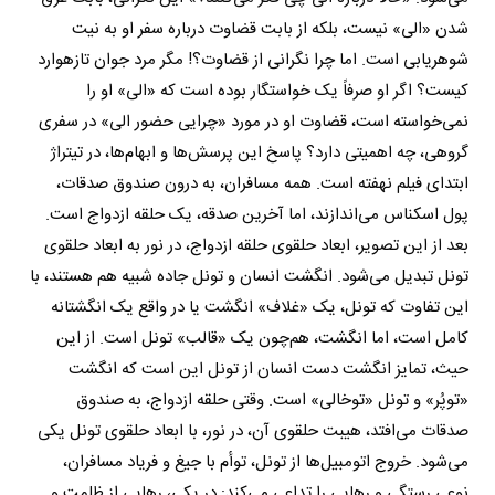
شدن «الی» نیست، بلکه از بابت قضاوت درباره‌ سفر او به نیت
شوهریابی است. اما چرا نگرانی از قضاوت؟! مگر مرد جوان تازه‎وارد
کیست؟ اگر او صرفاً یک خواستگار بوده است که «الی» او را
نمی‌خواسته است، قضاوت او در مورد «چرایی حضور الی» در سفری
گروهی، چه اهمیتی دارد؟ پاسخ این پرسش‌ها و ابهام‌ها، در تیتراژ
ابتدای فیلم نهفته است. همه مسافران، به درون صندوق صدقات،
پول اسکناس می‌اندازند، اما آخرین صدقه، یک حلقه ازدواج است.
بعد از این تصویر، ابعاد حلقوی حلقه ازدواج، در نور به ابعاد حلقوی
تونل تبدیل می‌شود. انگشت انسان و تونل جاده شبیه هم هستند، با
این تفاوت که تونل، یک «غلاف» انگشت یا در واقع یک انگشتانه
کامل است، اما انگشت، هم‌چون یک «قالب» تونل است. از این
حیث، تمایز انگشت دست انسان از تونل این است که انگشت
«توپُر» و تونل «توخالی» است. وقتی حلقه ازدواج، به صندوق
صدقات می‌افتد، هیبت حلقوی آن، در نور، با ابعاد حلقوی تونل یکی
می‌شود. خروج اتومبیل‌ها از تونل، توأم با جیغ و فریاد مسافران،
نوعی رستگی و رهایی را تداعی می‌کند: در یکی، رهایی از ظلمت و