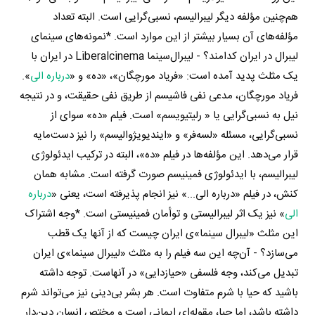
هم‌چنین مؤلفه‌ دیگر لیبرالیسم، نسبی‌گرایی است. البته تعداد
مؤلفه‌های آن بسیار بیشتر از این موارد است. *نمونه‌های سینمای
لیبرال در ایران کدامند؟ - لیبرال‌سینما Liberalcinema در ایران با
یک مثلث پدید آمده است: «فریاد مورچگان»، «ده» و «
درباره الی
».
فریاد مورچگان، مدعی نفی فاشیسم از طریق نفی حقیقت، و در نتیجه
نیل به نسبی‌گرایی یا « رلیتیویسم» است. فیلم «ده» سوای از
نسبی‌گرایی، مسئله «لسه‌فر» و «ایندیویژوالیسم» را نیز دست‌مایه
قرار می‌دهد. این مؤلفه‌ها در فیلم «ده»، البته در ترکیب ایدئولوژی
لیبرالیسم، با ایدئولوژی فمینیسم صورت گرفته است. مشابه همان
کنش، در فیلم «درباره الی...» نیز انجام پذیرفته است، یعنی «
درباره
الی
» نیز یک اثر لیبرالیستی و توأمان فمینیستی است. *وجه اشتراک
این مثلث «لیبرال سینما»ی ایران چیست که از آنها یک قطب
می‌سازد؟ - آن‌چه این سه فیلم را به مثلث «لیبرال سینما»ی ایران
تبدیل می‌کند، وجه فلسفی «حیازدایی» در آنهاست. توجه داشته
باشید که حیا با شرم متفاوت است. هر بشر بی‌دینی نیز می‌تواند شرم
داشته باشد، اما حیا، مقوله‌ای ایمانی است و مختص انسان دین‌دار