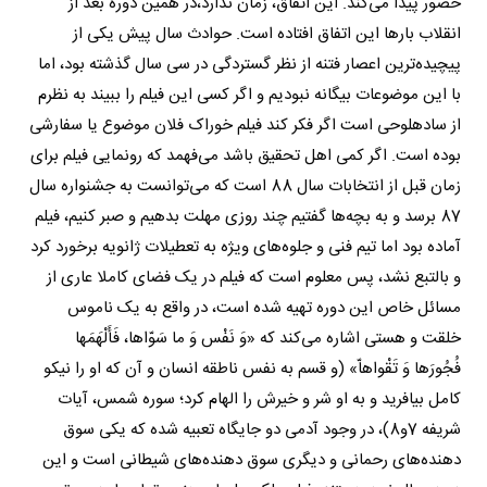
حضور پیدا می‌کند. این اتفاق، زمان ندارد،در همین دوره بعد از
انقلاب بارها این اتفاق افتاده است. حوادث سال پیش یکی از
پیچیده‌ترین اعصار فتنه از نظر گستردگی در سی سال گذشته بود، اما
با این موضوعات بیگانه نبودیم و اگر کسی این فیلم را ببیند به نظرم
از ساده‎لوحی است اگر فکر کند فیلم خوراک فلان موضوع یا سفارشی
بوده است. اگر کمی اهل تحقیق باشد می‌فهمد که رونمایی فیلم برای
زمان قبل از انتخابات سال 88 است که می‌توانست به جشنواره سال
87 برسد و به بچه‌ها گفتیم چند روزی مهلت بدهیم و صبر کنیم، فیلم
آماده بود اما تیم فنی و جلوه‌های ویژه به تعطیلات ژانویه برخورد کرد
و بالتبع نشد، پس معلوم است که فیلم در یک فضای کاملا عاری از
مسائل خاص این دوره تهیه شده است، در واقع به یک ناموس
خلقت و هستی اشاره می‌کند که «وَ نَفْس وَ ما سَوّاها، فَأَلْهَمَها
فُجُورَها وَ تَقْواهاّ» (و قسم به نفس ناطقه انسان و آن که او را نیکو
کامل بیافرید و به او شر و خیرش را الهام کرد؛ سوره شمس، آیات
شریفه 7و8)، در وجود آدمی دو جایگاه تعبیه شده که یکی سوق
دهنده‌های رحمانی و دیگری سوق دهنده‌های شیطانی است و این