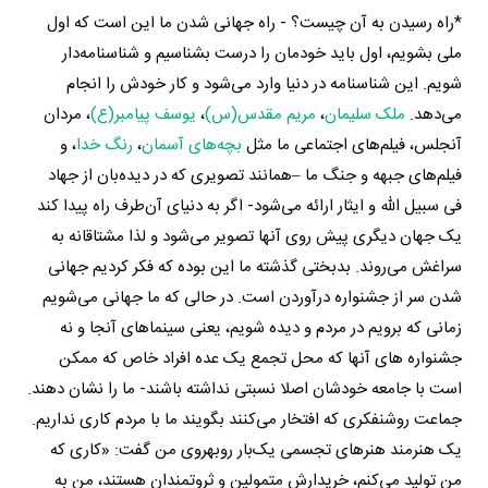
*راه رسیدن به آن چیست؟ - راه جهانی شدن ما این است که اول
ملی بشویم، اول باید خودمان را درست بشناسیم و شناسنامه‌دار
شویم. این شناسنامه در دنیا وارد می‌شود و کار خودش را انجام
می‌دهد.
ملک سلیمان
،
مریم مقدس(س)
،
یوسف پیامبر(ع)
، مردان
آنجلس، فیلم‌های اجتماعی ما مثل
بچه‌های آسمان
،
رنگ خدا
، و
فیلم‌های جبهه و جنگ ما –همانند تصویری که در دیده‌بان از جهاد
فی سبیل الله و ایثار ارائه می‌شود- اگر به دنیای آن‌طرف راه پیدا کند
یک جهان دیگری پیش روی آنها تصویر می‌شود و لذا مشتاقانه به
سراغش می‌روند. بدبختی گذشته ما این بوده که فکر کردیم جهانی
شدن سر از جشنواره درآوردن است. در حالی که ما جهانی می‌شویم
زمانی که برویم در مردم و دیده شویم، یعنی سینماهای آنجا و نه
جشنواره های آنها که محل تجمع یک عده افراد خاص که ممکن
است با جامعه خودشان اصلا نسبتی نداشته باشند- ما را نشان دهند.
جماعت روشنفکری که افتخار می‌کنند بگویند ما با مردم کاری نداریم.
یک هنرمند هنرهای تجسمی یک‌بار روبه‎روی من گفت: «کاری که
من تولید می‌کنم، خریدارش متمولین و ثروتمندان هستند، من به