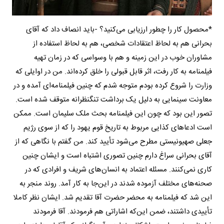
*محصول کار را چطور ارزیابی می‌کنید؟ -باید انصاف داد که آقای
بحرانی هم به لحاظ اعتقادات شخصی، هم به لحاظ استفاده از
مشاوران خوب در این زمینه و هم با وسواسی که در زمان تهیه
فیلم‎نامه به کار رفت، اثر قابل قبولی را خلق کرده‌اند. من در اوایلی که
وزارت را شروع کرده بودم متوجه شدم که چنین فیلم‏نامه‌ای آمده و در
معاونت سینمایی به دلیل یک برداشت تنگ‎نظرانه متوقف شده است.
تصور این بود که چون این فیلم‎نامه بحث ملک سلیمان است. ممکن
است ادعاهای کذایی مربوط به تاریخ قوم یهود را که از سوی رژیم
جعلی صهیونیستی مطرح می‌شود تأیید کند. من گفتم با نگاهی که از
آقای بحرانی سراغ دارم چنین تصوری اشتباه است و ایشان چنین
کاری نمی‌کنند. مسئله اعتماد به انسان‌های شریف و افرادی که در
صحنه‌های مختلف آزموده شدند در این‌جا به کار آمد. روند منجر به
این شد که فیلم‎نامه به محضر حضرت آقا تقدیم شد. ایشان نظر کاملا
تأییدی داشتند، ضمن این‌که اشاراتی هم فرمودند. آقا فرمودند