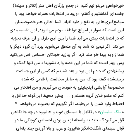
خیرخواهی می‌توانیم کنیم. در جمع بزرگان اهل هنر (تئاتر و سینما)
جلسه‌ای گذاشتیم و گفتم: «ورود در انتخابات همراه خواهد بود با
موضع‌گیری‌هایی به نفع و علیه افراد. شما اهالی هنر خصوصیتتان
این است که سوار بر امواج عواطف مردم می‌شوید. این تقسیم‎بندی
که در انتخابات پیش می‌آید شما را بین این طرف و آن طرف تجزیه
می‌کند. اگر تیمی که شما به آن ملحق می‌شوید ببرد آن گروه دیگر با
شما زاویه پیدا خواهند کرد. اگر ببازید خودتان احساس ضرر می‌کنید.
پس بهتر است که شما در این قصه وارد نشوید!» من تنها کمک و
پیشنهادی که دادم این بود و بعد شنیدم که کسی از این جماعت
تربیت‎نشده گفته بود که من به خاطر مخالفت با فلانی که شده
مخصوصاً آرایشی این‎چنینی به خودمان می‌گیریم و من افتخار می
کنم که عضو فلان گروه هستم و . . . یعنی محیط این‌گونه حداقل با
احتیاط وارد شدن را می‌طبلد، اگر نگوییم که بصیرت می‌خواهد. *
«
ملک سلیمان
» در تقابل با سینمای غرب و هالیوود در چه جایگاهی
قرار می‌گیرد؟ - باید به واسطه از بین بردن احساس کوچکی ما در
قبال سینمای شگفت‌انگیز هالیوود و غرب و بالا آوردن چند پله‌ای