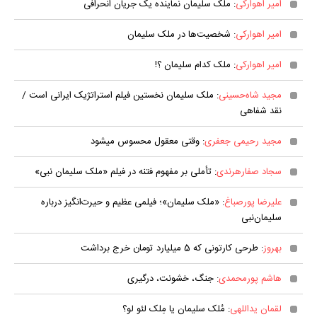
امیر اهوارکی
: ملک سلیمان نماینده یک جریان انحرافی
امیر اهوارکی
: شخصیت‌ها در ملک سلیمان
امیر اهوارکی
: ملک کدام سلیمان ؟!
مجید شاه‌حسینی
: ملک سلیمان نخستین فیلم استراتژیک ایرانی است /
نقد شفاهی
مجید رحیمی جعفری
: وقتی معقول محسوس می‎شود
سجاد صفارهرندی
: تأملی بر مفهوم فتنه در فیلم «ملک سلیمان نبی»
علیرضا پورصباغ
: «ملک سلیمان»؛ فیلمی عظیم‌ و حیرت‌انگیز درباره
سلیمان‌نبی
بهروز
: طرحی کارتونی که 5 میلیارد تومان خرج برداشت
هاشم پورمحمدی
: جنگ، خشونت، درگیری
لقمان یداللهی
: مُلک سلیمان یا مِلک لئو لو؟