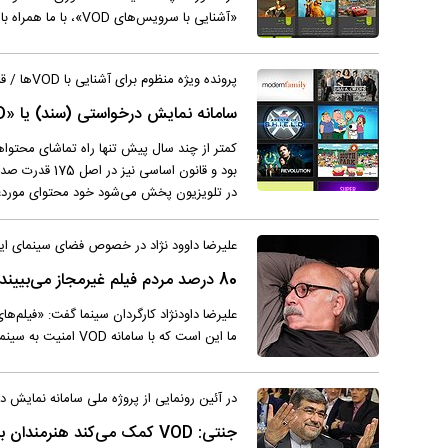
«آشنایی با سرویس‌های VOD»، با ما همراه باشید تا با مهم‌ترین VODهای فعال ایرانی بیشتر آشنا شوید.
پرونده ویژه منظوم برای آشنایی با VODها / قسمت اول
سامانه نمایش درخواستی (سند) یا «VOD / وی‌او‌دی» چیست و چه تعریفی دارد؟
کمتر از چند سال پیش تنها راه تماشای محتواه
بود و قانون ا
در تلویزیون پخش می‌شود خود محتوای موردعلاقه‌اش را انتخاب و تما
علیرضا داوود نژاد در خصوص فضای سینمای ایر
80 درصد مردم فیلم غیرمجاز می‌بییند
علیرضا داودنژاد کارگردان سینما گفت: «فیلم‌های
ما این است که با سامانه VOD امنیت به سینما برگردد.»
در آئین رونمایی از پروژه ملی سامانه نمایش 
جنتی: VOD کمک می‌کند هنرمندان به شبکه‌های ماهوار‌ه‌ای نروند