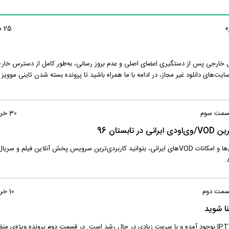
»
25 مهر 1396
یال خارجی پس از دستگیری اعضای اصلی و عدم بروز رسانی، به‌طور کامل از دسترس خار
ایت‌های دانلود غیر مجاز، در ادامه با ما همراه باشید تا پرونده بسته شدن تاینی موویز ر
30 خرداد 1396
ستان 96
با منظوم همراه باشید تا با مقایسه دقیق ویژگی‌ها و امکانات VODهای ایرانی، بتوانید کاربردی‌ترین سرویس پخش آنلاین فیلم و
.
10 خرداد 1396
در کشور ما چند سالیست که فناوری VOD و IPTV بوجود آمده و با سرعت زیادی در حال رشد است. در قسمت دوم پرونده ویژه‌ی