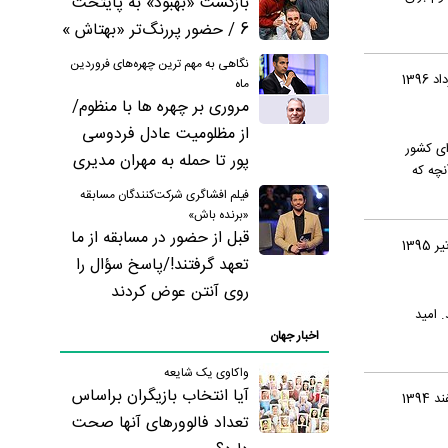
بازگشت «بهبود» به پایتخت
6 / حضور پررنگ‌تر «بهتاش »
نگاهی به مهم ترین چهره‌های فروردین
ماه
مروری بر چهره ها با منظوم/
از مظلومیت عادل فردوسی
ای کشور
پور تا حمله به مهران مدیری
زآنچه که
فیلم افشاگری شرکت‌کنندگان مسابقه
«برنده باش»
قبل از حضور در مسابقه از ما
تعهد گرفتند!/پاسخ سؤال را
روی آنتن عوض کردند
. امید
اخبار جهان
واکاوی یک شایعه
آیا انتخاب بازیگران براساس
تعداد فالوورهای آنها صحت