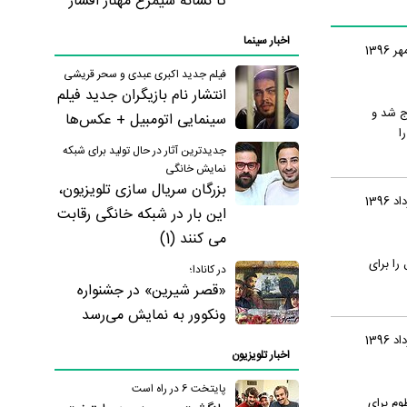
تا نشانه سیمرغ مهناز افشار
اخبار سینما
فیلم جدید اکبری عبدی و سحر قریشی
انتشار نام بازیگران جدید فیلم
ج شد و
سینمایی اتومبیل + عکس‌ها
ا
جدیدترین آثار در حال تولید برای شبکه
نمایش خانگی
بزرگان سریال سازی تلویزیون،
این بار در شبکه خانگی رقابت
می کنند (1)
 سریال را برای
در کانادا؛
«قصر شیرین» در جشنواره
ونکوور به نمایش می‌رسد
اخبار تلویزیون
پایتخت 6 در راه است
 منظوم برای