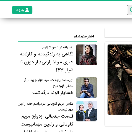
ورود
عضو م
اخبار هنرمندان
به بهانه تولد مریلا زارعی
نگاهی به زندگینامه و کارنامه
هنری مریلا زارعی/ از دوزن تا
شیار 143
نویسنده پایخت، مرد هزار چهره، باغ
مظفر، قهوه تلخ ...
خشایار الوند درگذشت
عکس مریم کاویانی در مراسم ختم رامین
مهمانپرست
قسمت جنجالی ازدواج مریم
کاویانی و رامین مهمانپرست