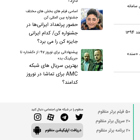
دارد؟
 سامانه
اسامی فیلم های بخش های مختلف
جشنواره بین المللی کن
حضور پرتعداد ایرانی‌ها در
جشنواره کن/ کدام ایرانی
جایزه کن را می برد؟
پیشنهاداتی برای نوروز 97؛ از «کشتار» تا
جدید «سند»
«بریکینگ بد»
بهترین سریال های شبکه
AMC برای تماشا در نوروز
کدامند؟
منظوم را در شبکه های اجتماعی دنبال کنید
50 فیلم برتر منظوم
20 سریال برتر منظوم
20 برنامه برتر منظوم
دریافت اپلیکیشن منظوم