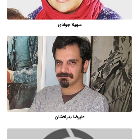
سهیلا جوادی
علیرضا بذرافشان