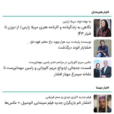
اخبار هنرمندان
به بهانه تولد مریلا زارعی
نگاهی به زندگینامه و کارنامه هنری مریلا زارعی/ از دوزن تا
شیار 143
نویسنده پایخت، مرد هزار چهره، باغ مظفر، قهوه تلخ ...
خشایار الوند درگذشت
عکس مریم کاویانی در مراسم ختم رامین مهمانپرست
قسمت جنجالی ازدواج مریم کاویانی و رامین مهمانپرست تا
نشانه سیمرغ مهناز افشار
اخبار سینما
فیلم جدید اکبری عبدی و سحر قریشی
انتشار نام بازیگران جدید فیلم سینمایی اتومبیل + عکس‌ها