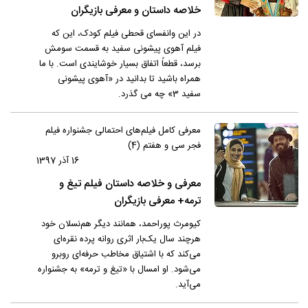
خلاصه داستان و معرفی بازیگران
در این وانفسای قحطی فیلم کودک، این که
فیلم آهوی پیشونی سفید به قسمت سومش
برسد، قطعاً اتفاق بسیار خوشایندی است. با ما
همراه باشید تا بدانید در «آهوی پیشونی
سفید 3» چه می گذرد.
معرفی کامل فیلم‌های احتمالی جشنواره فیلم
فجر سی و هفتم (4)
16 آذر 1397
معرفی و خلاصه داستان فیلم تیغ و
ترمه+ معرفی بازیگران
کیومرث پوراحمد، همانند دیگر هم‌نسلان خود
هرچند سال یک‌بار اثری روانه پرده نقره‌ای
می‌کند که با اشتیاق مخاطب حرفه‌ای روبرو
می‌شود. او امسال با «تیغ و ترمه» به جشنواره
می‌آید.