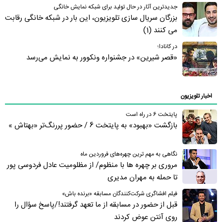
جدیدترین آثار در حال تولید برای شبکه نمایش خانگی
بزرگان سریال سازی تلویزیون، این بار در شبکه خانگی رقابت
می کنند (1)
در کانادا؛
«قصر شیرین» در جشنواره ونکوور به نمایش می‌رسد
اخبار تلویزیون
پایتخت 6 در راه است
بازگشت «بهبود» به پایتخت 6 / حضور پررنگ‌تر «بهتاش »
نگاهی به مهم ترین چهره‌های فروردین ماه
مروری بر چهره ها با منظوم/ از مظلومیت عادل فردوسی پور
تا حمله به مهران مدیری
فیلم افشاگری شرکت‌کنندگان مسابقه «برنده باش»
قبل از حضور در مسابقه از ما تعهد گرفتند!/پاسخ سؤال را
روی آنتن عوض کردند