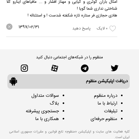
امثال باران کوثری و کیایی و مهناز افشار و ... مافیاهای اینارو کلا
شناختی نداری شما گویا !
هادی حجازی فر ستاره تازه شکفته شدست ! و استثنائه !
1397/02/31
0
لایک
پاسخ دهید
منظوم را در شبکه‌های اجتماعی دنبال کنید
دریافت اپلیکیشن منظوم
درباره منظوم
سوالات متداول
ارتباط با ما
بلاگ
تبلیغات
جستجوی پیشرفته
منظوم حرفه‌ای
همکاری با ما
کلیه فعالیت های سایت و اپلیکیشن «منظوم» تابع قوانین و مقررات جمهوری اسلامی
ایران است.