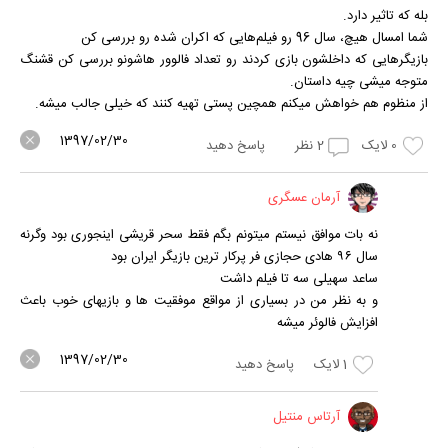
بله که تاثیر دارد.
شما امسال هیچ، سال 96 رو فیلم‌هایی که اکران شده رو بررسی کن
بازیگرهایی که داخلشون بازی کردند رو تعداد فالوور هاشونو بررسی کن قشنگ
متوجه میشی چیه داستان.
از منظوم هم خواهش میکنم همچین پستی تهیه کنند که خیلی جالب میشه.
1397/02/30
0
لایک
2
نظر
پاسخ دهید
آرمان عسگری
نه بات موافق نیستم میتونم بگم فقط سحر قریشی اینجوری بود وگرنه
سال ۹۶ هادی حجازی فر پرکار ترین بازیگر ایران بود
ساعد سهیلی سه تا فیلم داشت
و به نظر من در بسیاری از مواقع موفقیت ها و بازیهای خوب باعث
افزایش فالوئر میشه
1397/02/30
1
لایک
پاسخ دهید
آرتاس منتیل