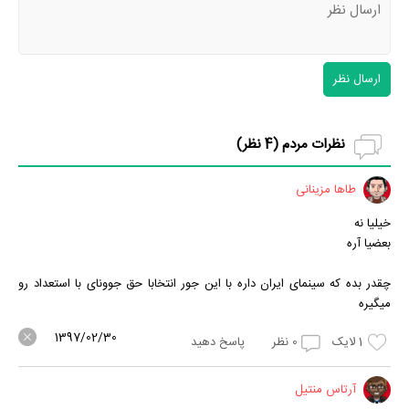
ارسال نظر
نظرات مردم (
4
نظر)
طاها مزینانی
خیلیا نه
بعضیا آره
چقدر بده که سینمای ایران داره با این جور انتخابا حق جوونای با استعداد رو
میگیره
1397/02/30
1
لایک
0
نظر
پاسخ دهید
آرتاس منتیل