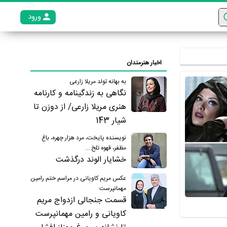
ورود
عضو م
اخبار هنرمندان
به بهانه تولد مریلا زارعی
نگاهی به زندگینامه و کارنامه
هنری مریلا زارعی/ از دوزن تا
شیار 143
نویسنده پایخت، مرد هزار چهره، باغ
مظفر، قهوه تلخ ...
خشایار الوند درگذشت
عکس مریم کاویانی در مراسم ختم رامین
مهمانپرست
قسمت جنجالی ازدواج مریم
کاویانی و رامین مهمانپرست