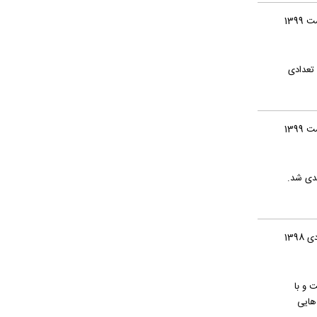
 تعدادی
 و با
خود ثبت کند‎‎؛ کمدی-اجتماعی‌هایی