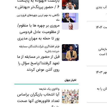
بازگشت «بهبود» به پایتخت
6 / حضور پررنگ‌تر «بهتاش »
آب بندی
نگاهی به مهم ترین چهره‌های فروردین
ماه
مروری بر چهره ها با منظوم/
از مظلومیت عادل فردوسی
پور تا حمله به مهران مدیری
فیلم افشاگری شرکت‌کنندگان مسابقه
ازمانی
«برنده باش»
بسیار مؤثر باشد. در این میان، یکی از ابزارهای پراستفاده در اکسل و بسیاری از سیستم‌های نرم افزار حسابداری، قابلیت Pivot Table است
قبل از حضور در مسابقه از ما
تعهد گرفتند!/پاسخ سؤال را
روی آنتن عوض کردند
اخبار جهان
کان را به
واکاوی یک شایعه
آیا انتخاب بازیگران براساس
تعداد فالوورهای آنها صحت