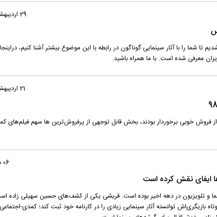
29 اردیبهشت 1399
س
یم تا شما را با آثار سینمایی گوناگون در رابطه با این موضوع بیشتر آشنا کنیم، دراینجا
زان معرفی شده است. با ما همراه باشید.
21 اردیبهشت 1399
06 دی 1398
ما و تلویزیون در دهه اخیر بوده است. قریشی یکی از کشف‌های حسین سهیلی زاده است
یلدای «دلنوازان» به شهرت رسید او در مدت کوتاه بازیگری‌اش توانسته آثار سینمایی زیادی را در کارنامه 