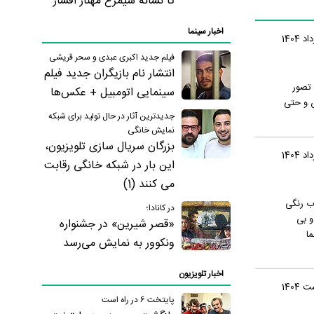
تا نشانه سیمرغ مهناز افشار
اخبار سینما
فیلم جدید اکبری عبدی و سحر قریشی
انتشار نام بازیگران جدید فیلم
 تصور
سینمایی اتومبیل + عکس‌ها
س و حتی
جدیدترین آثار در حال تولید برای شبکه
نمایش خانگی
بزرگان سریال سازی تلویزیون،
این بار در شبکه خانگی رقابت
می کنند (1)
ب رنگی
در کانادا؛
و بی
«قصر شیرین» در جشنواره
ا
ونکوور به نمایش می‌رسد
اخبار تلویزیون
پایتخت 6 در راه است