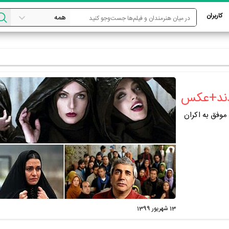
کاربران
شدند+عکس
 موفق به اکران
13 شهریور 1399