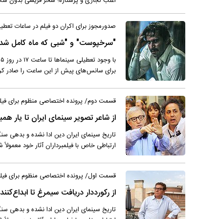
اغلب تجاری و پرستاره؛ سحر قریشی بدون شک
صدورمجوز برای اکران دو فیلم در ساعات تعطیلی سین
"سرخپوست" و "شبی که ماه کامل شد" 
برای سانس‌های پیش از این ساعت را صادر کر
قسمت دوم/ پرونده اختصاصی منظوم برای فیلم
از شاعر تصویر سینمای ایران تا یار هم
تاریخ سینمای ایران دین ادا نشده و بدهی سنگی
ارتباطی خاص با فیلمبرداران آثار خود معمولا
قسمت اول/ پرونده اختصاصی منظوم برای فیلم
از رکورددار دریافت سیمرغ تا ابدا‌ع‌کن
تاریخ سینمای ایران دین ادا نشده و بدهی سنگی