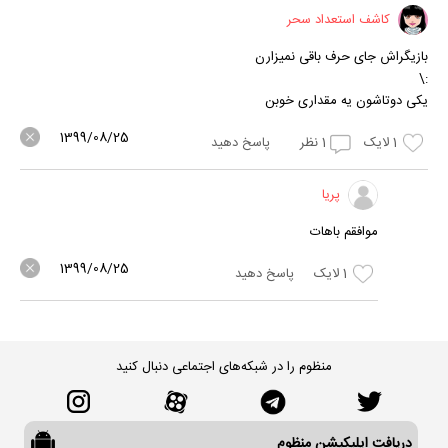
کاشف استعداد سحر
بازیگراش جای حرف باقی نمیزارن
:\
یکی دوتاشون یه مقداری خوبن
1399/08/25
1
لایک
1
نظر
پاسخ دهید
پریا
موافقم باهات
1399/08/25
1
لایک
پاسخ دهید
منظوم را در شبکه‌های اجتماعی دنبال کنید
دریافت اپلیکیشن منظوم