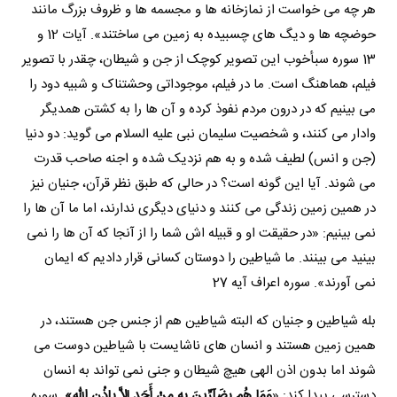
هر چه می خواست از نمازخانه ها و مجسمه ها و ظروف بزرگ مانند
حوضچه ها و دیگ های چسبیده به زمین می ساختند». آیات 12 و
13 سوره سبأخوب این تصویر کوچک از جن و شیطان، چقدر با تصویر
فیلم، هماهنگ است. ما در فیلم، موجوداتی وحشتناک و شبیه دود را
می بینیم که در درون مردم نفوذ کرده و آن ها را به کشتن همدیگر
وادار می کنند، و شخصیت سلیمان نبی علیه السلام می گوید: دو دنیا
(جن و انس) لطیف شده و به هم نزدیک شده و اجنه صاحب قدرت
می شوند. آیا این گونه است؟ در حالی که طبق نظر قرآن، جنیان نیز
در همین زمین زندگی می کنند و دنیای دیگری ندارند، اما ما آن ها را
نمی بینیم: «در حقیقت او و قبیله اش شما را از آنجا که آن ها را نمی
بینید می بینند. ما شیاطین را دوستان کسانی قرار دادیم که ایمان
نمی آورند». سوره اعراف آیه 27
بله شیاطین و جنیان که البته شیاطین هم از جنس جن هستند، در
همین زمین هستند و انسان های ناشایست با شیاطین دوست می
شوند اما بدون اذن الهی هیچ شیطان و جنی نمی تواند به انسان
دسترسی پیدا کند: «
وَمَا هُم بضَآرِّینَ بهِ مِنْ أَحَدٍ إِلاَّ بإِذْنِ اللهِ».
سوره