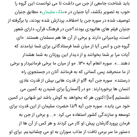
باید شناخت جامعی از جن می داشت تا می توانست این گروه را
خوب به تصویر بکشد، آیا جنیان در «
ملک سلیمان
» مطابق جنیان
توصیف شده در سوره جن یا احقاف، پردازش شده بودند، یا برگرفته از
جنیان فیلم های هالیودی بودند؟جن در فرهنگ قرآن، دارای شعور
است، پیامبرانی دارند و برخی از آن ها هم مسلمان هستند: «ای
گروه جن و انس آیا از میان شما فرستادگانی برای شما نیامدند که
آیات مرا بر شما بخوانند و از دیدار این روزتان به شما هشدار
دهند...». سوره انعام آیه 130. «و از میان ما برخی فرمانبردار و برخی
از ما منحرفند پس کسانی که به فرمانند آنان در جستجوی راه
درستند». سوره جن آیه 14و از قدرت هایی بیش از قدرت عادی
انسان ها برخوردارند: «و در [آسمان] برای شنیدن به کمین می
نشستیم [اما] اکنون هر که بخواهد به گوش باشد تیر شهابی در کمین
خود می یابد». سوره جن آیه 9لذا حضرت سلیمان از این قدرت برای
توسعه و سازندگی کشور استفاده می کرد: «... و برخی از جن به
فرمان پروردگارشان پیش او کار می کردند و هر کس از آن ها از
دستور ما سر برمی تافت از عذاب سوزان به او می چشانیدیم. برای او