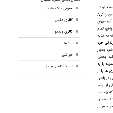
داستان زندگی حضرت سلیمان...
 قرارداد.
معرفی ملک سلیمان
«جن زدگی/
گالری عکس
 آدم جهان
اقع، تمام
گالری ویدیو
 به مثابه
زندگی خود
نقدها
شود بسیار
حواشی
 کند. بخش
ینه را به
لیست کامل عوامل
 ها را از
ی در باطن
 از اوامر
که چه بسا
تنه مطمئن
جز «تقوای