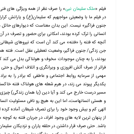
فیلم «
ملک سلیمان نبی
» را صرف نظر از همه ویژگی های فنی 
در فیلم ما با وضعیتی مواجهیم که سلیمان(ع) و یارانش کرارا
جنون فراگیر» نیست. این بدان معناست که دیوارهای حائل میا
انسانی را ترک کرده بودند، امکانی برای حضور و تصرف در آ
آنچه که فتنه را «فتنه» می کند آن است که نیروهای شیطانی در
جن زدگی/ جنون فراگیر، وضعیت تعطیلی عقل است. فتنه همان 
بودند، را به چنان موجودات مخوف و هولناکی بدل می کند که
فراتر از صرف آتش افروزی و ویرانگری و اتلاف اموال و حت
مهمی از سرمایه روابط اجتماعی و عاطفی که برادر را به براد
یکدیگر پیوند می زند، در هرم شعله های هولناک فتنه خاکستر
مسیر درست خارج می کند و آیا دین (یا همان زندگی) چیزی 
و هستی انسانهاست، اما این به هیچ رو نافی مسئولیت انسانی
الهی کم و بیش وجود خود را برای تصرف شیطان آماده کرده 
از پنهان ترین لایه های وجود افراد، در جریان فتنه به کوچ
باشد. حتی صرف قرار داشتن در حلقه یاران و نزدیکان سلیما