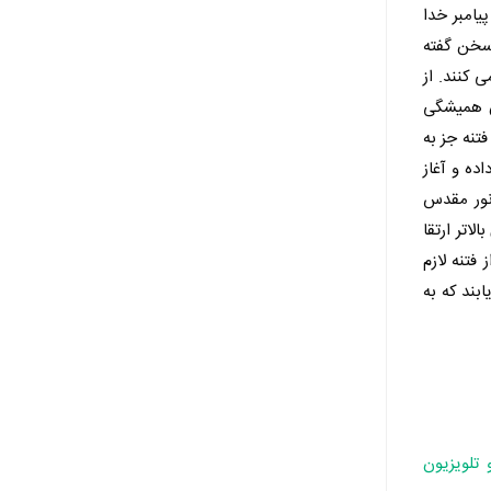
یامبر خدا
ن سخن گفته
ی کنند. از
ن همیشگی
تنه جز به
ده و آغاز
نور مقدس
اتر ارتقا
فتنه لازم
بند که به
 تلویزیون