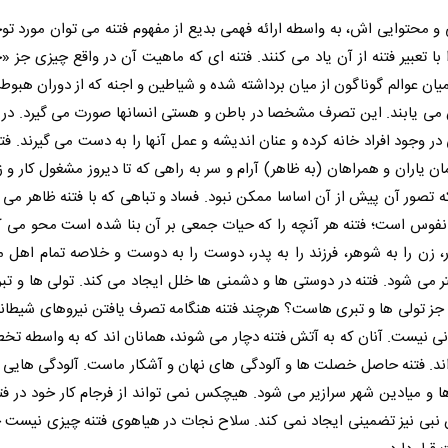
و محتوایی اش، به واسطه ارائه فهمی بدیع از مفهوم فتنه می توان مورد توجه
 با تعبیر فتنه از آن یاد می کنند. فتنه ای که ماهیت آن در واقع چیزی جز 
ن عوالم گوناگون از میان برداشته شده و شیاطین و اجنه که از دوران هبوط
ن می یابند. این تصرف مشخصا در باطن و هستی انسانها صورت می گیرد. در و
 وجود افراد خانه کرده و عنان اندیشه و عمل آنها را به دست می گیرند. فتنه
یاران و همراهان (به ظاهر) آرام و سر به راهی که تا دیروز مشغول کار و 
 تصور آن پیش از آن اساسا ممکن نبود. فساد و تباهی که با فتنه ظاهر می 
ی نفوس است؛ فتنه هر آنچه را که حیات جمعی بر آن بنا شده است محو می
ر، زن را به شوهر، فرزند را به پدر، دوست را به دوست و خلاصه تمام اهل مد
 می شود. فتنه در دوستی ها و دشمنی ها خلل ایجاد می کند. تولی ها و تبری
جز تولی ها و تبری هاست؟ هرچند فتنه هنگامه تصرف یافتن نیروهای شیطان
 نیست. آنان که به آتش فتنه دچار می شوند، همانان اند که به واسطه تخطی
اند. فتنه حاصل خصلت ها و آلودگی های نهان و آشکار ماست. آلودگی هایی 
ه ها و میادین شهر سرازیر می شود. هیچکس نمی تواند از فرجام کار خود در ف
ن نبی نیز تضمینی ایجاد نمی کند. سلاح نجات در هیاهوی فتنه چیزی نیست 