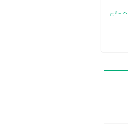
یت منظوم