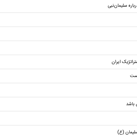
باره سلیمان‌نبی
راتژیک ایران
یست
 باشد
لیمان (ع)