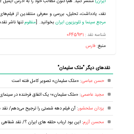
ایران)
منتشر کنید. هم‌اکنون مطالب خود را به آدرس ایمیل Admin@Manzoom.ir برای ما ارسال کنید.
نقد، یادداشت، تحلیل، بررسی و معرفی منتقدین از فیلم‌های س
مرجع سینما و تلویزیون ایران
بخوانید. [
منظوم
تنها ناشر نقد
شناسه نقد :
0645931
منبع:
فارس
نقدهای دیگر "ملک سلیمان"
حسن عباسی
: «ملک سلیمان» تصویر کامل فتنه است
مجید عاصمی
: «ملک سلیمان»؛ یک اتفاق فرخنده در سینمای
یزدان سلحشور
: آن فیلم دهه شصتی را ترجیح می‌دهم/ نقد
محسن آزرم
: این بود ارباب حلقه های ایران ؟/ نقد شفاهی