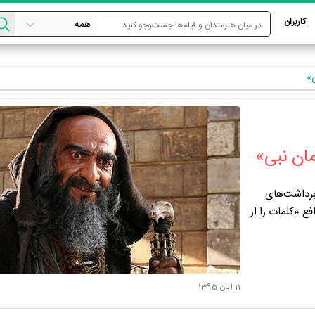
کاربران
ی»
مان نبی»
برداشت‌های
ع «کلمات را از
11 آبان 1395