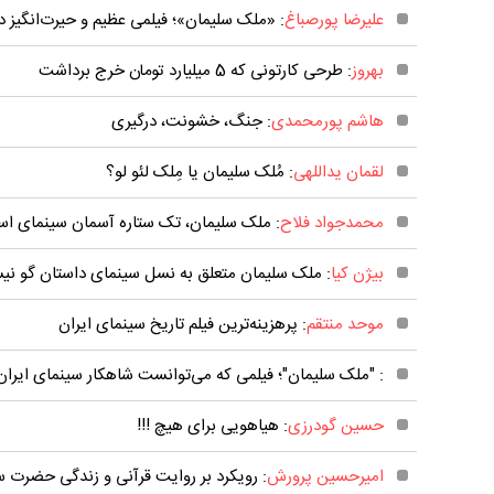
علیرضا پورصباغ
: «ملک سلیمان»؛ فیلمی عظیم‌ و حیرت‌انگیز در
بهروز
: طرحی کارتونی که 5 میلیارد تومان خرج برداشت
هاشم پورمحمدی
: جنگ، خشونت، درگیری
لقمان یداللهی
: مُلک سلیمان یا مِلک لئو لو؟
محمدجواد فلاح
: ملک سلیمان، تک ستاره آسمان سینمای است
بیژن کیا
: ملک سلیمان متعلق به نسل سینمای داستان گو ن
موحد منتقم
: پرهزینه‌ترین فیلم تاریخ سینمای ایران
: "ملک سلیمان"؛ فیلمی که می‌توانست شاهکار سینمای ایران
حسین گودرزی
: هیاهویی برای هیچ !!!
امیرحسین پرورش
: رویکرد بر روایت قرآنی و زندگی حضرت س