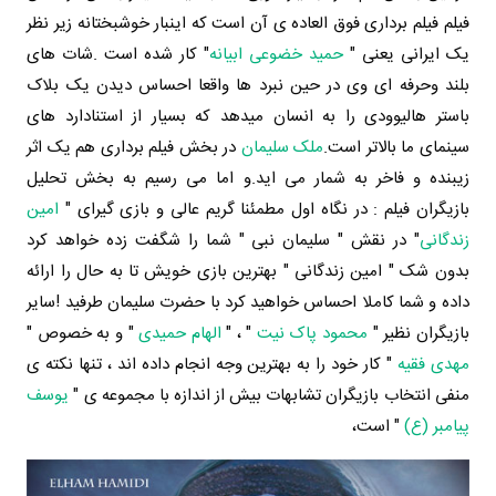
فیلم فیلم برداری فوق العاده ی آن است که اینبار خوشبختانه زیر نظر
یک ایرانی یعنی "
حمید خضوعی ابیانه
" کار شده است .
شات های
بلند وحرفه ای وی در حین نبرد ها واقعا احساس دیدن یک بلاک
باستر هالیوودی را به انسان میدهد که بسیار از استنادارد های
سینمای ما بالاتر است.
ملک سلیمان
در بخش فیلم برداری هم یک اثر
زیبنده و فاخر به شمار می اید.
و اما می رسیم به بخش تحلیل
بازیگران فیلم : در نگاه اول مطمئنا گریم عالی و بازی گیرای "
امین
زندگانی
" در نقش " سلیمان نبی " شما را شگفت زده خواهد کرد
بدون شک " امین زندگانی " بهترین بازی خویش تا به حال را ارائه
داده و شما کاملا احساس خواهید کرد با حضرت سلیمان طرفید !
سایر
بازیگران نظیر "
محمود پاک نیت
" ، "
الهام حمیدی
" و به خصوص "
مهدی فقیه
" کار خود را به بهترین وجه انجام داده اند ، تنها نکته ی
منفی انتخاب بازیگران تشابهات بیش از اندازه با مجموعه ی "
یوسف
پیامبر (ع)
" است،