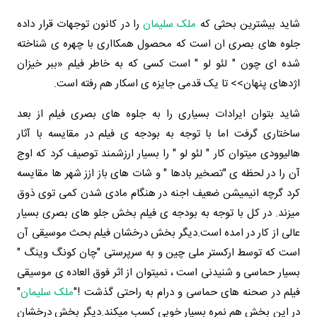
شاید بیشترین بحثی که
ملک سلیمان
را در کانون توجهات قرار داده
جلوه های بصری ان است که محصول همکااری با چهره ی شناخته
شده ای چون " لئو لو " است کسی که به خاطر فیلم «ببر خیزان
اژدهای پنهان>> تا یک قدمی جایزه ی اسکار هم رفته است.
شاید بتوان ایرادات بسیاری را به جلوه های بصری فیلم از بعد
ساختاری گرفت اما با توجه به بودجه ی فیلم در مقایسه با آثار
هالیوودی میتوان کار " لئو لو " را بسیار ارزشمند توصیف کرد که اوج
آن را در لحظه ی "تصخیر بادها " و شات های باز ازز شهر ها مقایسه
کرد گرچه انیمیشن ضعیف اجنه در هنگام مادی شدن کمی توی ذوق
میزند. در کل با توجه به بودجه ی فیلم بخش جلو های بصری بسیار
عالی از کار در امده است.
دیگر بخش درخشان فیلم بحث موسیقی آن
است که توسط ارکستر ملی چین و به سرپرستی "چان کونگ وینگ "
بسیار حماسی و شنیدنی است ، نمیتوان از اثر فوق العاده ی موسیقی
فیلم در صحنه های حماسی و درام به راحتی گذشت !
"
ملک سلیمان
"
در این بخش هم نمره بسیار خوبی کسب میکند.
دیگر بخش درخشان