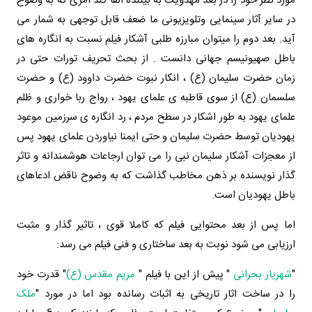
مورد نظر خود را در بعد مهدویت به بیننده القا کند امری که به وضوح
در سایر آثار سینمایی وتلویزیونی ما ضعف قابل توجهی به شمار می
آید.
بعد دوم را میتوان مبارزه طلبی آشکار فیلم نسبت به انگاره های
باطل صهیونیسم جهانی دانست .
از بحث تحریف تورات حتی در
زمان حضرت سلیمان (ع) ، انکار نبوت حضرت داوود (ع) و حضرت
سلسمان (ع) از سوی قاطبه ی علمای یهود ، رواج ربا خواری و ظلم
علمای یهود به طور اشکار در سطح مردم ، رد انگاره ی سرزمین موعود
یهودیان توسط حضرت سلیمان و حتی ایمنا نیاوردن علمای یهود پس
از معجزات آشکار سلیمان نبی را می توان ارجاعات هوشمندانه و تاثر
گذار نویسنده بر ذهن مخاطب گذاشت که به وضوح ناقض ادعاهای
باطل یهودیان است.
اما پس از بعد محتوایی فیلم که کاملا قوی ، تاثیر گذار و مثبت
ارزیابی می شود نوبت به بعد ساختاری و فنی فیلم می رسد:
"
شهریار بحرانی
" پیش از این با فیلم "
مریم مقدس (ع)
" قدرت خود
را در ساخت اثار تاریخی به اثبات رسانده بود اما در مورد "
ملک