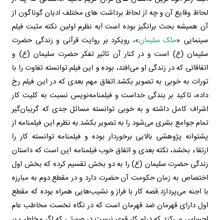
لحاظ وقایع آن و چه از لحاظ برداشت های مختلف ادیان گوناگون از
آن همیشه بحث برانگیز بوده است !
به نظرم اولین نکته مثبت فیلم
سینمایی «
ملک سلیمان
»، رویکرد بر روایت قرآنی و زندگی حضرت
سلیمان (ع) است و در کنار آن تاثیر تفکر حضرت سلیمان (ع) و
اتفاقاتی که در زندگی او می‌افتد، بوده و این فیلم توانسته تفاوت را با
تورات به خوبی به تصویر بکشد
.
اتفاق مهم بعدی که در این فیلم رخ
داده، تاکید بر بندگی خداست و فیلمنامه‌نویس نسبت به کلیت کار
اشراف کامل داشته و به خوبی توانسته مسائل جدی که گریبان‌گیر
تمام جوامع بشری می‌شود را به تصویر بکشد
.
به نظرم این فیلمنامه از
پشتوانه پژوهشی بالایی برخوردار بوده و فیلمنامه توانسته کار را
ارتقاء بخشد، نکته بعدی و اتفاق خوب فیلمنامه این است که داستان
زندگی حضرت سلیمان (ع) را به دو بخش تقسیم کرده که بخش اول
اختصاص به زمان حکومت آن حضرت دارد و در مقطع دوم به مبارزه
با اجنه می‌پردازد
.
قصه کار با فراز و نشیب‌هایی همراه بوده که مقطع
اول دارای قهرمان ضد قهرمان است که در نگاه نخست مخاطب عام
احساس می‌کند که درام کار قوی نیست در صورتی که اگر مخاطب بر