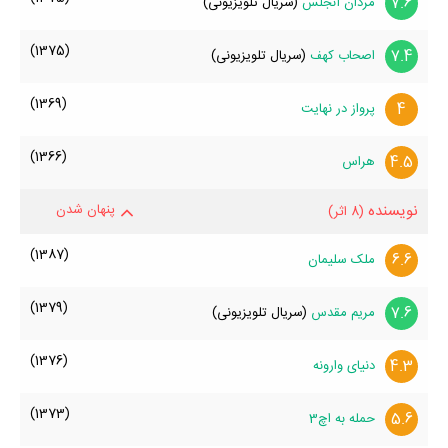
7.6
مردان آنجلس
(سریال تلویزیونی)
(1375)
7.4
اصحاب کهف
(سریال تلویزیونی)
(1369)
4
پرواز در نهایت
(1366)
4.5
هراس
نویسنده
پنهان شدن
(8 اثر)
(1387)
6.6
ملک سلیمان
(1379)
7.6
مریم مقدس
(سریال تلویزیونی)
(1376)
4.3
دنیای وارونه
(1373)
5.6
حمله‌ به اچ3