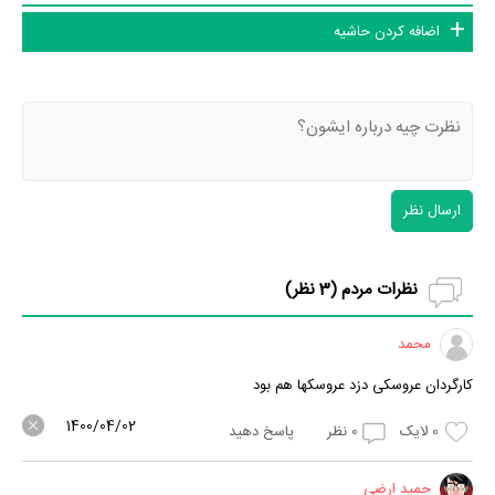
اضافه کردن حاشیه
ارسال نظر
نظرات مردم (
3
نظر)
محمد
کارگردان عروسکی دزد عروسکها هم بود
1400/04/02
0
لایک
0
نظر
پاسخ دهید
حمید ارضی