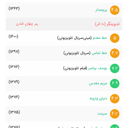
(1363)
4.5
پرچمدار
تدوینگر
پنهان شدن
(10 اثر)
(1400)
5
خط مقدم
(مینی‌سریال تلویزیونی)
(1397)
4.7
خط تماس
(سریال تلویزیونی)
(1386)
7.2
یوسف پیامبر
(فیلم تلویزیونی)
(1379)
6.9
مریم مقدس
(1376)
4.3
دنیای وارونه
(1375)
4.2
سرعت
(1375)