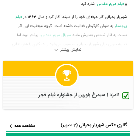
و
فیلم مریم مقدس
اشاره کرد.
شهریار بحرانی کار حرفه‌ای خود را از سینما آغاز کرد و سال 1363 در
فیلم
پرچمدار
به عنوان کارگردان فعالیت داشته است. گرچه موفقیت این اثر
نسبت به آثار شاخص بعدیش مانند
سریال مریم مقدس
، بیشتر نبود اما
تجربه خوبی برای شهریار بحرانی محسوب می‌شود و همکاری با هنرمندانی
نمایش بیشتر
همچون
عباس ناظری دهخوارقانی
،
سید احمد میرعلایی
،
رضا آقاربی
و
حجت اله گودرزی
را تجربه کرد.
شهریار بحرانی در سال 1379 دوره‌ی پرتلاشی را در عرصه سینما و تلویزیون
گذراند و در تولید آثار مهمی حضور داشته است. او در این سال در 2 فیلم و
سریال مهم سینما و تلویزیون حضور داشت و خود را به جامعه هنرمندان
نامزد 1 سیمرغ بلورین از جشنواره فیلم فجر
معرفی کرد. آثار مهم شهریار بحرانی در این سال، فعالیت در
فیلم مریم
مقدس
به عنوان کارگردان و فعالیت در
سریال مریم مقدس
به عنوان
کارگردان محسوب می‌شود.
گالری عکس شهریار بحرانی
(3 تصویر)
مشاهده همه
شاید یکی از مهم‌ترین بخش‌های بیوگرافی شهریار بحرانی فعالیت در
سریال