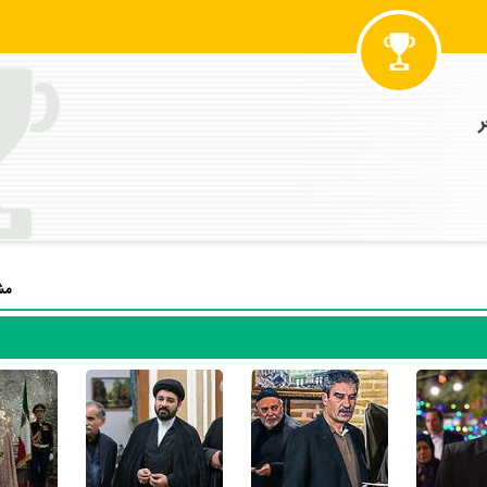
سریال مختارنامه
بوده است. جعفر دهقان سال 1390 در 51 سالگی در
سریال م
و همچنین خودش را میان مخاطبان تلویزیون مطرح کند. او در این سریال ب
سریال مختارنامه
تجربه بازیگری موفقی برای خود رقم بزند و همکاری در کنار ب
بر تجارب او افزود.
سریال یوسف پیامبر
نیز بازی کرده است. جعفر دهقان این‌بار با
فرج‌الله س
کوروش زارعی
،
کتایون ریاحی
و
محمود‌ پاک‌نیت
همکاری داشت.
ن
به کارگردانی
جمال شورجه
توانست در 12مین دوره جشنواره فیلم فجر 
مش
در این سال‌ها جعفر دهقان با هنرمندان بسیاری تجربه‌ی کار داشته اس
 مدت زمان بازیگری خود، هم در تلویزیون و هم در سینما بازی کرده است. جع
باید بیشتر بازیگر سینما بدانیم چرا که 62% آثار وی سینمایی و 38% آثارش تلویزیونی 
فیلم یتیم‌خانه ایران
،
فیلم چهار اصفهانی در بغداد
،
فیلم روزگاری عشق و خیانت