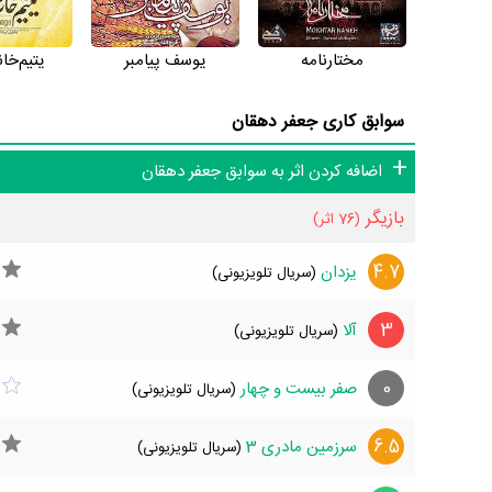
مختارنامه
یوسف پیامبر
یتیم‌خان
سوابق کاری جعفر دهقان
اضافه کردن اثر به سوابق جعفر دهقان
بازیگر
(76 اثر)
4.7
یزدان
(سریال تلویزیونی)
3
آلا
(سریال تلویزیونی)
0
صفر بیست و چهار
(سریال تلویزیونی)
6.5
سرزمین مادری 3
(سریال تلویزیونی)