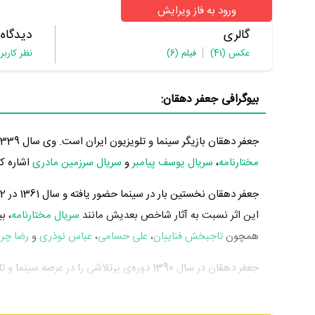
ورود به فاز ویرایش
گالری
دیدگاه
عکس
(41)
فیلم
(6)
نظر کاربر
بیوگرافی جعفر دهقان:
جعفر دهقان بازیگر سینما و تلویزیون ایران است. وی سال 1339 چشم به جهان گشود. از مهم‌ترین آثار جعفر دهقان می‌توان به بازیگری در
مختارنامه
،
سریال یوسف پیامبر
و
سریال سرزمین مادری
اشاره کر
جعفر دهقان نخستین بار در سینما حضور یافته و سال 1361 در 22 سالگی در
این اثر نسبت به آثار شاخص بعدیش مانند
سریال مختارنامه
، ب
همچون
تاجبخش فناییان
،
علی حسامی
،
عباس نوذری
و
رضا چر
جعفر دهقان در سال 1390 دوره‌ی پرتلاشی را د
در
سریال مختارنامه
به کارگردانی
سید داود میر‌باقری
محسوب می‌