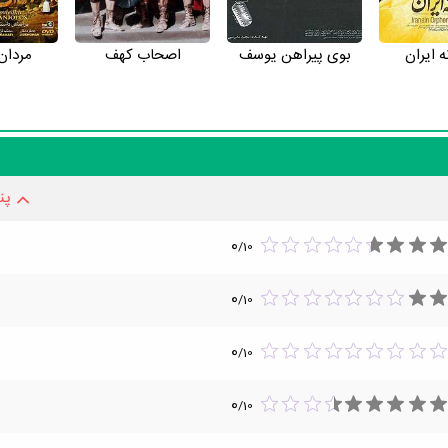
ه ایران
بوی پیراهن یوسف
اصحاب کهف
مردان
پن
0
/
10
0
/
10
0
/
10
0
/
10