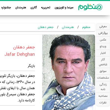
سینما و تلویزیون
تحریریه
گالری
هنرمندان
جشنواره
معرفی
منظوم
هنرمندان
جعفر دهقان
بیوگرافی
عکس
‏جعفر دهقان‏
ویدئو
اخبار
Jafar Dehghan
آثار
شاخص
بازیگر
سوابق
مشخصات
زندگی
همان ‎سال با ایفای نقش در فیلم « توجیه» به کارگردانی منوچهر حقانی‌پرست به سینما راه ‎یافت.
نامه
مصاحبه
کارنامه دارد.
نظرات