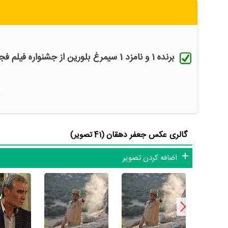
شاید یکی از مهم‌ترین بخش‌های بیوگرافی جعفر دهقان بازی در
نقش مهمی بازی کرده است که توانست با مهارت خود، آن نقش 
میر‌باقری
همکاری داشته است. جعفر دهقان توانست با بازی در
نظیر
فریبرز عرب‌نیا
،
مهدی فخیم‌زاده
،
انوشیروان ارجمند
و
ژاله علو
برنده 1 و نامزد 1 سیمرغ بلورین از جشنواره فیلم فجر
جعفر دهقان علاوه‌بر
سریال مختارنامه
، سال 1387 در 48 سالگی در
کارگردان
سریال یوسف پیامبر
و هنرمندانی چون
مصطفی زمانی
،
جعفر دهقان سال 1372 در 33 سالگی برای
فیلم حماسه‌ی مجنو
سیمرغ برای جایزه سیمرغ بلورین نقش دوم مرد برنده شود.
گالری عکس جعفر دهقان
(41 تصویر)
اضافه کردن تصویر
سلطانی با 7 مرتبه، اردلان شجاع‌کاوه با 7 مرتبه، محمد کاسبی با 7 مرتبه و علی توکلی با 7 مرتبه بیشترین همکاری را با جعفر دهقان داشته‌اند.
یکی از ویژگی‌های حرفه‌ای بیوگرافی جعفر دهقان آن هست که در
در 35 اثر در سینما با نام‌های
فیلم نفس‌های آرام
،
فیلم شب پدر
،