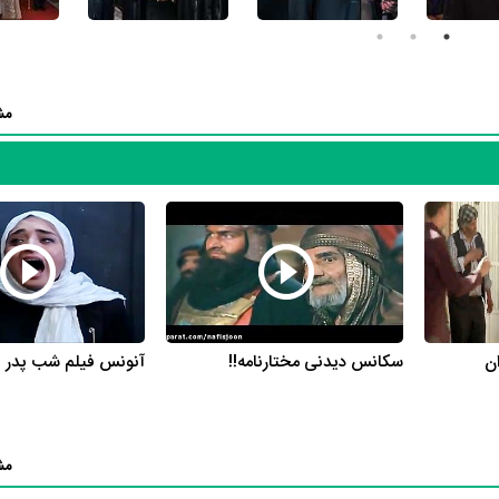
بی همتا
،
فیلم صنوبر
،
فیلم مریم مقدس
،
فیلم سحرگاه پیروزی
،
فیلم شیرهای جو
م سبز
،
فیلم هفت گذرگاه
،
فیلم عبور از خط سرخ
،
فیلم حمله‌ به اچ3
،
فیلم یک 
،
فیلم عملیات کرکوک
،
فیلم تعقیب سایه‌ها
،
فیلم بحران
،
فیلم هراس
،
فیلم تیربار
ه
و
فیلم مرگ دیگری
به ایفای نقش پرداخته و در 21 اثر در تلویزیون با نام‌های
مش
ریال معمای شاه
،
سریال شیوع
،
سریال گذر از رنج‌ها
،
سریال حانیه
،
سریال سرز
 بی پرنده
،
سریال یوسف پیامبر
،
سریال تنگنا
،
سریال دربست تا بهشت
،
سریال
ل اصحاب کهف
و
سریال مردان آنجلس
بازی کرده است.
دهقان آثار مهمی وجود دارد. اگر می‌خواهید با بیوگرافی جعفر دهقان و زندگی حرفه‌ای و آثار 
شوید، حتما به صفحه هر یک از آثار جعفر دهقان در منظوم سر بزنید. همه 56 اثر مهم جعفر دهقان در منظوم یک پروفایل اختصاصی د
هقان در منظوم دارند، نمره و امتیازی است که مردم از یک تا ده به آنها داده‌ا
ته نمره‌ی بیشتری از سوی مردم بگیرد، در نتیجه سوابق کاری و بیوگرافی جعفر
ن
سکانس دیدنی مختارنامه!!
آنونس فیلم شب پدر
رین امتیاز را از مردم گرفته است،
سریال مختارنامه
محسوب می‌شود و اثری ک
محسوب می‌شود.
مش
رای ما ارسال کنید تا کمکی بزرگ به همه مخاطبان و طرفداران جعفر دهقان کر