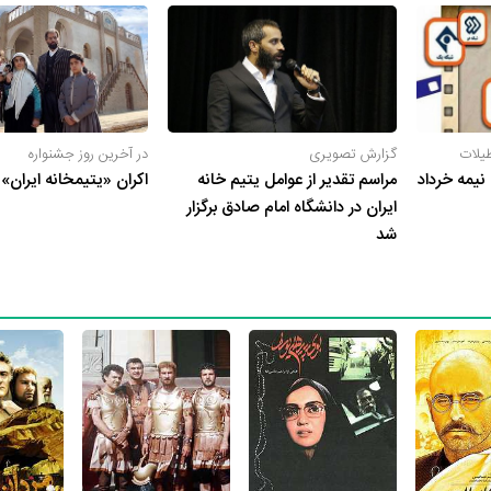
 جعفر دهقان، جوایز جعفر دهقان، همکاران جعفر دهقان، گالری عکس جعفر دهقا
 و همسر جعفر دهقان، فرزندان جعفر دهقان، حواشی جعفر دهقان و کودکی 
طیلات
گزارش تصویری
در آخرین روز جشنواره
 نیمه خرداد
مراسم تقدیر از عوامل یتیم خانه
اکران «یتیمخانه ایران» 
ایران در دانشگاه امام صادق برگزار
شد