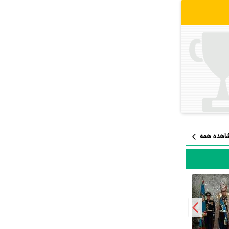
ختارنامه
ا
سید داود
ازیگرانی
لحشور
یعنی
در بخش سودای
اهده همه
ت اما جالب است بدانید که در میان بازیگران زهرا سعیدی با 7 مرتبه، جهانبخش
فر دهقان را
است. در واقع جعفر دهقان از مجموع 56 اثری که در کارنامه دارد،
،
فیلم سیب