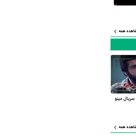
پاک‌نیت را باید بیشتر بازیگر سینما بدانیم چرا که 50% آثار وی سینمایی و 50% آثارش تلویزیونی است. در واقع محمود‌ پاک‌نیت از مجموع 63 اثری که در
ر از زندگی
،
ترسک
،
فیلم
نه
،
فیلم مرد
اهده همه
ایفای نقش
 آشوب
،
 ناتمام
،
روشن‌تر از
یال
 آثار او
ریال مینو
ظوم یک پروفایل اختصاصی
 یک تا ده
وابق کاری و
اهده همه
 1