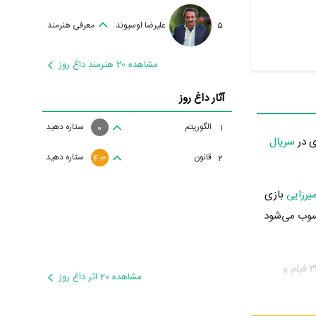
5
علیرضا اوسیوند
معرفی هنرمند
مشاهده 20 هنرمند داغ روز
آثار داغ روز
الگوریتم
ستاره دهید
1
0
سریال
قانون
ستاره دهید
2
4.3
یرزایی
بازی
حسوب می‌شود
محمود‌ پاک‌نیت در سال 1394 دوره‌ی پرتلاشی را در عرصه سینما و تلویزیون گذراند و در آثار مهمی بازی کرده است. او در این سال با بازی در 3 فیلم و
مشاهده 20 اثر داغ روز
دمهدی