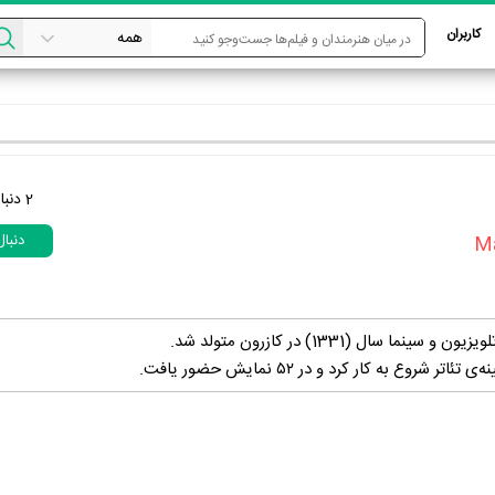
کاربران
2
دنبا
دنبا
M
نما سال (1331) در کازرون متولد شد.