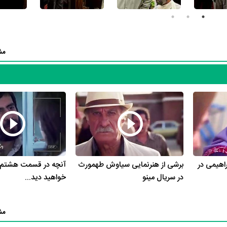
م نفس‌های آرام
،
فیلم عشقولانس
،
فیلم ترنج
،
فیلم پنجشنبه آخر ماه
،
فیلم زیبات
ک سلیمان
،
فیلم یوسف پیامبر
،
فیلم تله روباه
،
فیلم سفر به هیدالو
،
فیلم عاشق م
م
،
فیلم باشگاه سری
،
فیلم جنگجوی پیروز
،
فیلم سیب سرخ حوا
،
فیلم دنیای وارو
مش
‌ی دنیا
،
فیلم آرایش مرگ
،
فیلم جای امن
،
فیلم تابستان 58
و
فیلم گشتی‌ها
به 
ال
،
سریال مینو
،
سریال شبکه : سارقان روح
،
سریال شبکه : باغ بی‌روزنه
،
سریال
،
سریال پرده‌نشین
،
سریال خط
،
سریال پشت کوه‌های بلند
،
سریال خاطرات مرد
اید رسیده باشی
،
سریال صنوبر
،
سریال وارث
،
سریال خانه‌ای در تاریکی
،
سریال 
سریال هتل پیاده رو
،
سریال چشم به راه
،
سریال فکر پلید
،
سریال کهنه‌سوار
،
سر
ست.
 پاک‌نیت آثار مهمی وجود دارد. اگر می‌خواهید با بیوگرافی محمود‌ پاک‌نیت و زندگی حرفه‌ای و
راهیمی در
برشی از هنرنمایی سیاوش طهمورث
آنچه در قسمت هشتم س
در سریال مینو
خواهید دید...
بیشتر آشنا شوید، حتما به صفحه هر یک از آثار محمود‌ پاک‌نیت در منظوم سر بزنید. همه 63 اثر مهم محمود‌ پاک‌نیت در من
 یک از آثار محمود‌ پاک‌نیت در منظوم دارند، نمره و امتیازی است که مردم از
مندتری بازی کرده باشد، توانسته نمره‌ی بیشتری از سوی مردم بگیرد، در نتیجه س
مش
بیوگرافی محمود‌ پاک‌نیت بیشترین امتیاز را از مردم گرفته است،
سریال شهرزاد