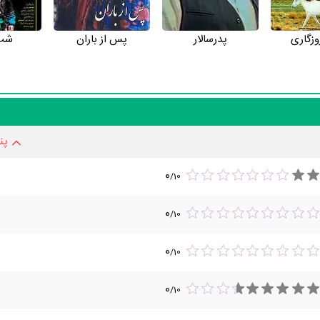
وزگاری
پدرسالار
پس از باران
شب
پن
0
/
10
0
/
10
0
/
10
0
/
10