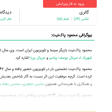
ورود به فاز ویرایش
گالری
دیدگاه
عکس
(84)
فیلم
(15)
نظر کاربر
بیوگرافی محمود‌ پاک‌نیت:
محمود‌ پاک‌نیت بازیگر سینما و تلویزیون ایران است. وی سال 1331 چشم به جهان گشود. از مهم‌ترین آثار محمود‌ پاک‌نیت می‌توان به بازیگری در
شهرزاد 1
،
سریال یوسف پیامبر
و
سریال پریا
اشاره کرد.
محمود‌ پاک‌نیت نخستین بار در تلویزیون حضور یافته و سال 1362 در 31 سالگی در
کرده است. گرچه موفقیت این اثر نسبت به آثار شاخص بعدیش 
و همکاری با هنرمندانی همچون
حسین جعفری
،
محسن زهتاب
سریال مهم سینما و تلویزیون خود را به مردم معرفی کرد. آثار مه
عسگرپور
،
سریال شهرزاد 1
به کارگردانی
حسن فتحی
و
فیلم عشقو