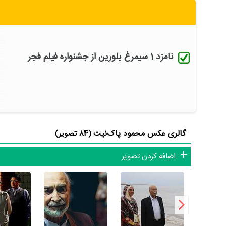
شاید یکی از مهم‌ترین بخش‌های بیوگرافی محمود‌ پاک‌نیت بازی
شهرزاد 1
نقش مهمی بازی کرده است که توانست با مهارت خود، 
حسن فتحی
همکاری داشته است. محمود‌ پاک‌نیت توانست با ب
نامزد 1 سیمرغ بلورین از جشنواره فیلم فجر
بازیگرانی نظیر
علی نصیریان
،
ترانه علیدوستی
،
سید شهاب حسینی
محمود‌ پاک‌نیت علاوه‌بر
سریال شهرزاد 1
، سال 1387 در 56 سالگی در
یعنی کارگردان
سریال یوسف پیامبر
و هنرمندانی چون
مصطفی زم
محمود‌ پاک‌نیت سال 1384 در 53 سالگی برای
فیلم سفر به هید
گالری عکس محمود‌ پاک‌نیت
(84 تصویر)
سیمرغ برای جایزه سیمرغ بلورین نقش اول مرد نامزد شود.
اضافه کردن تصویر
داشته‌اند.
یکی از ویژگی‌های حرفه‌ای بیوگرافی محمود‌ پاک‌نیت آن هست ک