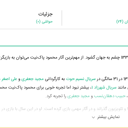
جزئیات
ان
(24)
حواشی
(0)
سریال نسیم حوت
به کارگردانی
مجید جعفری
و
علی اصغر م
مانند
سریال شهرزاد 1
، بیشتر نبود اما تجربه خوبی برای محمود‌ پاک‌نیت م
،
حبیب دهقان‌نسب
و
مجید جعفری
را تجربه کرد.
نمایش بیشتر
م محمود‌ پاک‌نیت در این سال، بازیگری در
سریال نفس گرم
به کارگردانی
محم
لانس
به کارگردانی
سید محسن ماهینی
محسوب می‌شود.