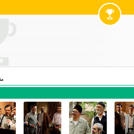
 در
سریال شهرزاد 1
بوده است. محمود‌ پاک‌نیت سال 1394 در 63 سالگی در
س
آن نقش و همچنین خودش را میان مخاطبان تلویزیون مطرح کند. او در این 
ازی در
سریال شهرزاد 1
تجربه بازیگری موفقی برای خود رقم بزند و همکاری در 
و
مصطفی زمانی
بر تجارب او افزود.
سریال یوسف پیامبر
نیز بازی کرده است. محمود‌ پاک‌نیت این‌بار با
فرج‌
انی
،
کوروش زارعی
،
کتایون ریاحی
و
جعفر دهقان
همکاری داشت.
الو
به کارگردانی
مجتبی راعی
توانست در 24مین دوره جشنواره فیلم فجر
مش
در این سال‌ها محمود‌ 
کتایون ریاحی با 7 مرتبه، محمدعلی کشاورز با 6 مرتبه، زهرا سعیدی با 6 مرتبه و محمدمهدی فقیه با 6 مرتبه بیشترین همکاری را 
ه در مدت زمان بازیگری خود، هم در تلویزیون و هم در سینما بازی کرده است