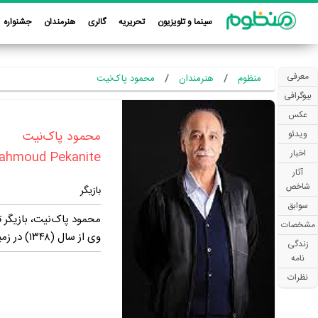
سینما و تلویزیون
تحریریه
گالری
هنرمندان
جشنواره
معرفی
منظوم
هنرمندان
محمود‌ پاک‌نیت
بیوگرافی
عکس
‏محمود‌ پاک‌نیت‏
ویدئو
اخبار
ahmoud Pekanite
آثار
شاخص
بازیگر
سوابق
محمود‌ پاک‌نیت، بازیگر تلویزیون و سی
مشخصات
وی از سال (۱۳۴۸) در زمینه‌ی تئاتر شروع به کار کرد و در ۵۲ نمایش حضور یافت.
زندگی
نامه
نظرات