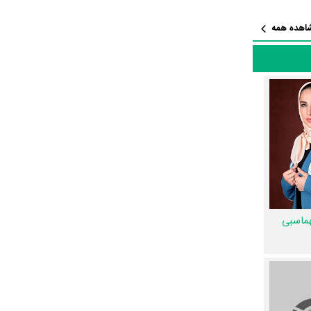
ت مهندسی به
اهده همه
انی
،
سوگل
را در این اثر تجربه کرده است. در میان بازیگران عملیات مهندسی نیز 43
کل گرفته که 43 همکاری برای اولین‌مرتبه در
نی
و
رضا
ماسبی
 و پوستر