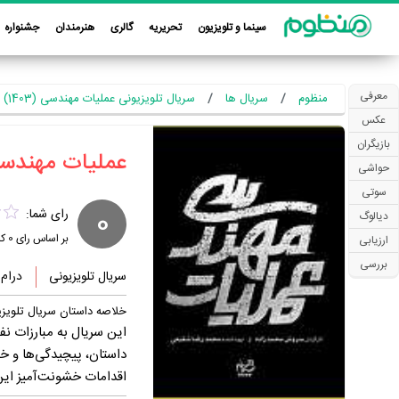
سینما و تلویزیون
تحریریه
گالری
هنرمندان
جشنواره
معرفی
منظوم
سریال ها
سریال تلویزیونی عملیات مهندسی (1403)
عکس
بازیگران
‏عملیات مهندسی
حواشی
سوتی
0
رای شما:
دیالوگ
بر اساس رای
0
کا
ارزیابی
بررسی
سریال تلویزیونی
درام
خلاصه داستان سریال تلویز
این سریال به مبارزات ن
داستان، پیچیدگی‌ها و خط
اقدامات خشونت‌آمیز این