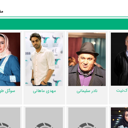
 نیز آمارها و نکات جذابی را می‌توان بیان کرد. براساس آمارها سریال عملیا
مش
ری خود با بازیگرانی چون
ثریا قاسمی
،
علی دهکردی
،
نادر سلیمانی
،
مهدی ماه
 امینی‌تبار
همکاریِ اول رخ داده، به‌عبارت دیگر در این سریال میان هر یک از 12 بازیگر با یکدیگر یک رابطه همکاری ش
،
علی دهکردی
و
مهدی ماهانی
،
محمود‌ پاک‌نیت
و
یاسمن معاوی
،
نادر سلیما
منظوم
یک صفحه اختصاصی دارند.
اک‌نیت
نادر سلیمانی
مهدی ماهانی
سوگل طه
اعات بسیاری توسط پژوهشگران و مردم ثبت شده است؛ در بخش گالری عکس