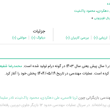
ه
 دهکردی
،
محمود‌ پاک‌نیت
»
ل تلویزیونی
جزئیات
ارزیابی
(0)
بررسی کاربران
(0)
دیالوگ
(0)
حواشی
(0)
 سال 1403 در گونه درام تولید شده است.
محمدرضا شفیع
ندسی در تاریخ 1404/05/19 پخش خود را آغاز کرد.
هندسی بازیگرانی چون
ثریا قاسمی
،
علی دهکردی
،
محمود‌ پاک‌نیت
،
نادر سلیما
به ایفای نقش و بازیگری پرداخته‌اند. در سریال عملیات مهندسی حدود 12 بازیگر جلو