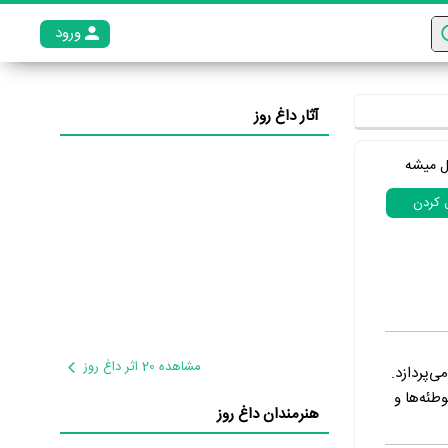
ورود
عضو م
آثار داغ روز
ل میشه
ل کردن
مشاهده 20 اثر داغ روز
‌پردازد.
طئه‌ها و
هنرمندان داغ روز