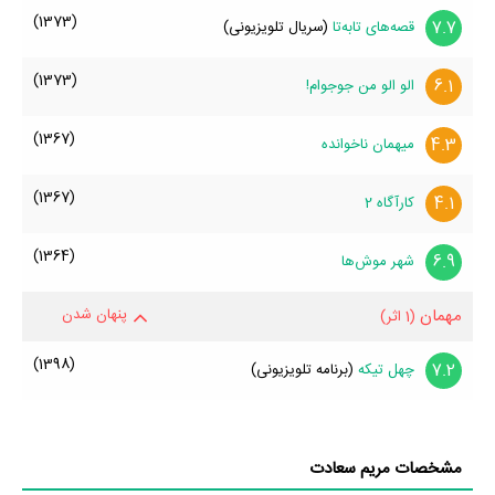
(1373)
7.7
قصه‌های تابه‌تا
(سریال تلویزیونی)
(1373)
6.1
الو الو من جوجو‌ام!
(1367)
4.3
میهمان ناخوانده
(1367)
4.1
کارآگاه 2
(1364)
6.9
شهر موش‌ها
مهمان
پنهان شدن
(1 اثر)
(1398)
7.2
چهل تیکه
(برنامه تلویزیونی)
مشخصات مریم سعادت