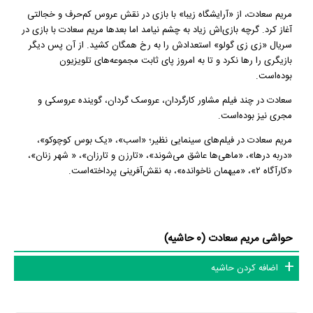
مریم سعادت، از «آرایشگاه زیبا» با بازی در نقش عروس کم‌حرف و خجالتی
آغاز کرد. گرچه بازی‌اش زیاد به چشم نیامد اما بعدها مریم سعادت با بازی در
سریال «زی زی گولو» استعدادش را به رخ همگان کشید. از آن پس دیگر
بازیگری را رها نکرد و تا به امروز پای ثابت مجموعه‌های تلویزیون
بوده‌است.
سعادت در چند فیلم مشاور کارگردان، عروسک گردان، گوینده عروسکی و
مجری نیز بوده‌است.
مریم سعادت در فیلم‌های سینمایی نظیر؛ «اسب»، «یک بوس کوچوکو»،‌
«دربه در‌ها»، «ماهی‌ها عاشق می‌شوند»، «تارزن و تارزان»، « ‌شهر زنان»،
«کارآگاه ۲»، «میهمان ناخوانده»، به نقش‌آفرینی پرداخته‌است.
حواشی مریم سعادت (0 حاشیه)
اضافه کردن حاشیه