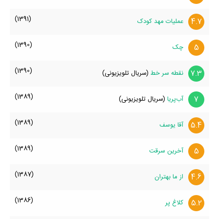
(1391)
4.7
عملیات مهد کودک
(1390)
5
چک
(1390)
7.3
نقطه سر خط
(سریال تلویزیونی)
(1389)
7
آب‌پریا
(سریال تلویزیونی)
(1389)
5.4
آقا یوسف
(1389)
5
آخرین سرقت
(1387)
4.6
از ما بهتران
(1386)
5.2
کلاغ پر