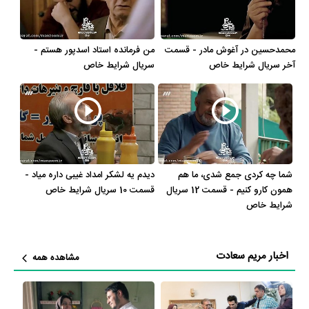
جالب است بدانید که در میان بازیگران امیرحسین صدیق با 7 مرتبه،
عبدالرضا فیاضی با 6 مرتبه، حمید لولایی با 5 مرتبه، اکبر عبدی با 5 مرتبه و
محمدحسین در آغوش مادر - قسمت
من فرمانده استاد اسدپور هستم -
محمود بصیری با 4 مرتبه بیشترین همکاری را با مریم سعادت داشته‌اند.
آخر سریال شرایط خاص
سریال شرایط خاص
یکی از ویژگی‌های حرفه‌ای بیوگرافی مریم سعادت آن هست که در مدت
زمان بازیگری خود، هم در تلویزیون و هم در سینما بازی کرده است. مریم
سعادت را باید بیشتر بازیگر سینما بدانیم چرا که 51% آثار وی سینمایی و
49% آثارش تلویزیونی است. در واقع مریم سعادت از مجموع 41 اثری که
در کارنامه دارد، در 21 اثر در سینما با نام‌های
فیلم دشمن زن
،
فیلم کلمه
شما چه کردی جمع شدی، ما هم
دیدم یه لشکر امداد غیبی داره میاد -
سکوت کلمه
،
فیلم متولد 65
،
فیلم پدر آن دیگری
،
فیلم سه گانه اورنگ
،
فیلم
همون کارو کنیم - قسمت 12 سریال
قسمت 10 سریال شرایط خاص
عملیات مهد کودک
،
فیلم چک
،
فیلم آخرین سرقت
،
فیلم آقا یوسف
،
فیلم از
شرایط خاص
ما بهتران
،
فیلم کلاغ پر
،
فیلم قاعده بازی
،
فیلم اسب
،
فیلم یک بوس
کوچولو
،
فیلم در به درها
،
فیلم ماهی‌ها عاشق می‌شوند
،
فیلم تارزن و تارزان
،
اخبار مریم سعادت
مشاهده همه
فیلم الو الو من جوجو‌ام!
،
فیلم کارآگاه 2
،
فیلم میهمان ناخوانده
و
فیلم شهر
موش‌ها
به ایفای نقش پرداخته و در 20 اثر در تلویزیون با نام‌های
سریال
حکایت‌های کمال
،
سریال شرایط خاص
،
سریال پنچری
،
سریال روزهای بهتر
،