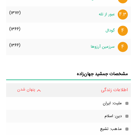
(1372)
4.3
عبور از تله
(1366)
4
گودال
(1366)
4
سرزمین آرزوها
مشخصات جمشید جهان‌زاده
اطلاعات زندگی
پنهان شدن
ملیت: ایران
دین: اسلام
مذهب: تشیع