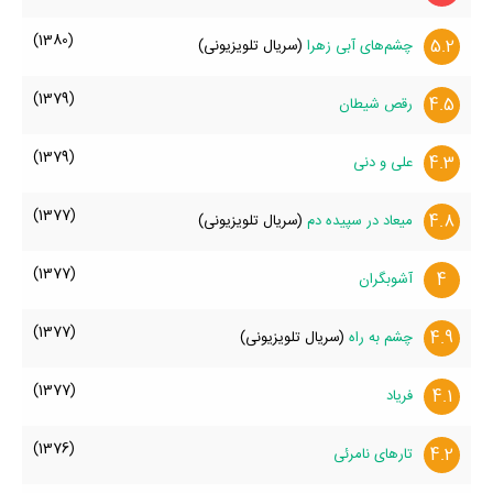
(1380)
5.2
چشم‌های آبی زهرا
(سریال تلویزیونی)
(1379)
4.5
رقص شیطان
(1379)
4.3
علی و دنی
(1377)
4.8
میعاد در سپیده دم
(سریال تلویزیونی)
(1377)
4
آشوبگران
(1377)
4.9
چشم به راه
(سریال تلویزیونی)
(1377)
4.1
فریاد
(1376)
4.2
تارهای نامرئی