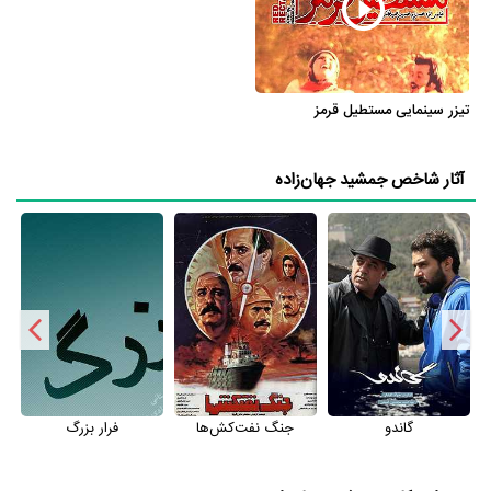
فرار بزرگ
نقش مهمی بازی کرده است که توانست با مهارت خود، آن نقش
و همچنین خودش را میان مخاطبان تلویزیون مطرح کند. او در این سریال
با
محمدحسین لطیفی
همکاری داشته است. جمشید جهان‌زاده توانست با
بازی در
سریال فرار بزرگ
تجربه بازیگری موفقی برای خود رقم بزند و
تیزر سینمایی مستطیل قرمز
همکاری در کنار بازیگرانی نظیر
سعید امیرسلیمانی
،
شهره لرستانی
،
انوشیروان ارجمند
و
برزو ارجمند
بر تجارب او افزود.
آثار شاخص جمشید جهان‌زاده
جمشید جهان‌زاده علاوه‌بر
سریال فرار بزرگ
، سال 1388 در 58 سالگی در
سریال نردبام آسمان
نیز بازی کرده است. جمشید جهان‌زاده این‌بار با
محمدحسین لطیفی
یعنی کارگردان
سریال نردبام آسمان
و هنرمندانی چون
وحید جلیلوند
،
برزو ارجمند
،
رحیم نوروزی
و
سیاوش چراغی‌پور
همکاری
داشت.
در این سال‌ها جمشید جهان‌زاده با هنرمندان بسیاری تجربه‌ی کار داشته
است اما جالب است بدانید که در میان بازیگران فرامرز قریبیان با 5 مرتبه،
گاندو
جنگ نفت‌کش‌ها
فرار بزرگ
فرزانه نشاط‌خواه با 4 مرتبه، کاظم هژیرآزاد با 4 مرتبه، عبدالرضا فیاضی با 4