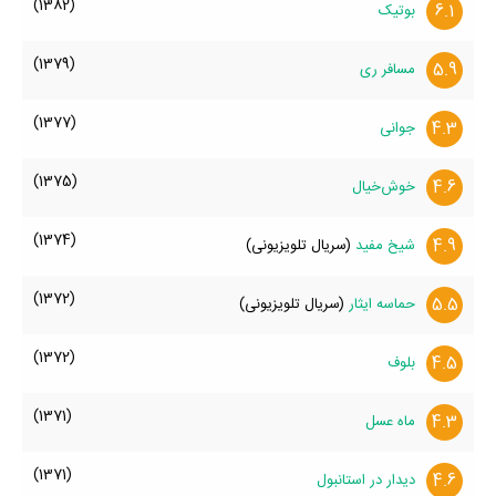
(1382)
6.1
بوتیک
(1379)
5.9
مسافر ری
(1377)
4.3
جوانی
(1375)
4.6
خوش‌خیال
(1374)
4.9
شیخ مفید
(سریال تلویزیونی)
(1372)
5.5
حماسه ایثار
(سریال تلویزیونی)
(1372)
4.5
بلوف
(1371)
4.3
ماه عسل
(1371)
4.6
دیدار در استانبول