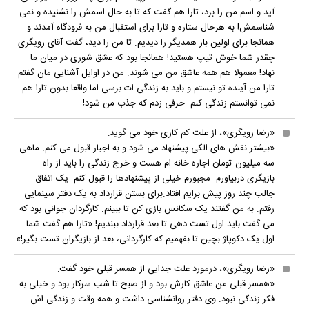
آید و اسم من را برد، تارا هم گفت که تا به حال اسمش را نشنیده و نمی
شناسمش! به هرحال ستاره و تارا برای استقبال من به فرودگاه آمدند و
همانجا برای اولین بار همدیگر را دیدیم. تا من را دید، گفت آقای رویگری
چقدر شما خوش تیپ هستید! همانجا بود که عشق شوری در میان ما
نهاد! معمولا هم همه عاشق من می شوند. من در اوایل آشنایی مان گفتم
تارا من آینده تو نیستم و باید به زندگی ات برسی اما واقعا بدون تارا هم
نمی توانستم زندگی کنم. حرفی زدم که جذب من شود!
«رضا رویگری»، از علت کم کاری خود می گوید:
«بیشتر نقش های الکی پیشنهاد می شود و به اجبار قبول می کنم. ماهی
سه میلیون تومان اجاره خانه ام هست و خرج زندگی را باید از راه
بازیگری دربیاورم. مجبورم خیلی از پیشنهادها را قبول کنم. یک اتفاق
جالب چند روز پیش برایم افتاد.برای بستن قرارداد به یک دفتر سینمایی
رفتم. به من گفتند یک سکانس بازی کن تا ببینم. کارگردان جوانی بود که
می گفت باید اول تست دهی تا بعد قرارداد ببندیم! «تارا هم گفت شما
اول یک دکوپاژ بچین تا بفهمیم که کارگردانی، بعد از بازیگران تست بگیر!»
«رضا رویگری»، درمورد علت جدایی از همسر قبلی خود گفت:
«همسر قبلی من عاشق کارش بود و از صبح تا شب سرکار بود و خیلی به
فکر زندگی نبود. وی دفتر روانشناسی داشت و همه وقت و زندگی اش