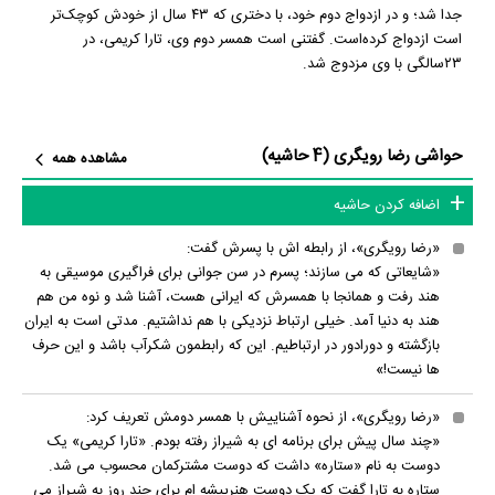
جدا شد؛ و در ازدواج دوم خود، با دختری که ۴۳ سال از خودش کوچک‌تر
است ازدواج کرده‌است. گفتنی است همسر دوم وی، تارا کریمی، در
۲۳سالگی با وی مزدوج شد.
حواشی رضا رویگری (4 حاشیه)
مشاهده همه
اضافه کردن حاشیه
«رضا رویگری»، از رابطه اش با پسرش گفت:
«شایعاتی که می سازند؛ پسرم در سن جوانی برای فراگیری موسیقی به
هند رفت و همانجا با همسرش که ایرانی هست، آشنا شد و نوه من هم
هند به دنیا آمد. خیلی ارتباط نزدیکی با هم نداشتیم. مدتی است به ایران
بازگشته و دورادور در ارتباطیم. این که رابطمون شکرآب باشد و این حرف
ها نیست!»
«رضا رویگری»، از نحوه آشناییش با همسر دومش تعریف کرد:
«چند سال پیش برای برنامه ای به شیراز رفته بودم. «تارا کریمی» یک
دوست به نام «ستاره» داشت که دوست مشترکمان محسوب می شد.
ستاره به تارا گفت که یک دوست هنرپیشه ام برای چند روز به شیراز می