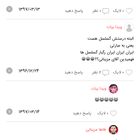
1397/03/13
0
لایک
0
نظر
پاسخ دهید
ویدا بیات
البته درستش گسلسل هست
یعنی به عبارتی
ایران ایران ایران رگبار گسلسل ها
فهمیدین آقای مزینانی؟؟😀😀😀
1396/12/24
0
لایک
2
نظر
پاسخ دهید
ویدا بیات
😹😹😹😹😹
1397/03/14
0
لایک
پاسخ دهید
طاها مزینانی