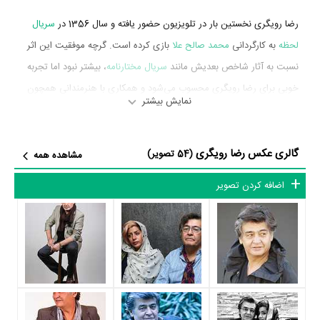
رضا رویگری نخستین بار در تلویزیون حضور یافته و سال 1356 در
سریال
لحظه
به کارگردانی
محمد صالح علا
بازی کرده است. گرچه موفقیت این اثر
نسبت به آثار شاخص بعدیش مانند
سریال مختارنامه
، بیشتر نبود اما تجربه
خوبی برای رضا رویگری محسوب می‌شود و همکاری با هنرمندانی همچون
نمایش بیشتر
ویدا قهرمانی
،
جمیله شیخی
،
مهری ودادیان
و
مهین دیهیم
را تجربه کرد.
رضا رویگری در سال 1390 دوره‌ی پرتلاشی را در عرصه سینما و تلویزیون
گالری عکس رضا رویگری
(54 تصویر)
مشاهده همه
گذراند و در آثار مهمی بازی کرده است. او در این سال با بازی در 7 فیلم و
سریال مهم سینما و تلویزیون خود را به مردم معرفی کرد. آثار مهم رضا
اضافه کردن تصویر
رویگری در این سال، بازیگری در
فیلم راه بهشت
به کارگردانی
مهدی
صباغ‌زاده
،
فیلم صد است که می ماند
به کارگردانی
سعید چاری
،
فیلم
گناهکاران
به کارگردانی
فرامرز قریبیان
،
سریال مختارنامه
به کارگردانی
سید
داود میر‌باقری
،
سریال موج و صخره
به کارگردانی
مجید صالحی
،
سریال سه
پنج دو
به کارگردانی
حسین سهیلی‌زاده
و
فیلم سه، پنج، دو
به کارگردانی
حسین سهیلی‌زاده
محسوب می‌شود.