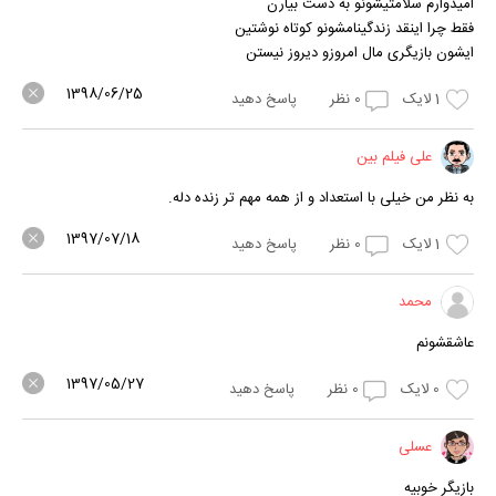
امیدوارم سلامتیشونو به دست بیارن
فقط چرا اینقد زندگینامشونو کوتاه نوشتین
ایشون بازیگری مال امروزو دیروز نیستن
1398/06/25
1
لایک
0
نظر
پاسخ دهید
علی فیلم بین
به نظر من خیلی با استعداد و از همه مهم تر زنده دله.
1397/07/18
1
لایک
0
نظر
پاسخ دهید
محمد
عاشقشونم
1397/05/27
0
لایک
0
نظر
پاسخ دهید
عسلی
بازیگر خوبیه