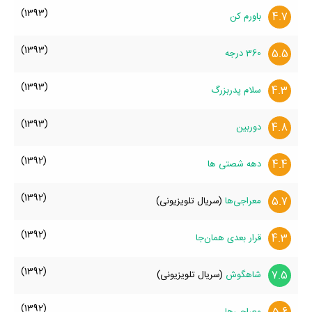
(1393)
4.7
باورم کن
(1393)
5.5
360 درجه
(1393)
4.3
سلام پدربزرگ
(1393)
4.8
دوربین
(1392)
4.4
دهه شصتی ها
(1392)
5.7
معراجی‌ها
(سریال تلویزیونی)
(1392)
4.3
قرار بعدی همان‌جا
(1392)
7.5
شاهگوش
(سریال تلویزیونی)
(1392)
معراجی‌ها