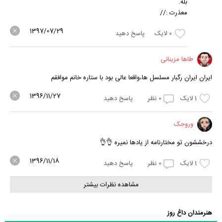
بله.
معذرت ://
1397/07/29
0
لایک
پاسخ دهید
طاها مزینانی
ایران ایران رگبار مسلسل ها،واقعا عالی بود با ستاره خانم موافقم
1396/11/27
1
لایک
0
نظر
پاسخ دهید
وروجک
درخششون تو مختارنامه از یادها نمیره 👌👌
1396/11/18
1
لایک
0
نظر
پاسخ دهید
مشاهده نظرات بیشتر
هنرمندان داغ روز