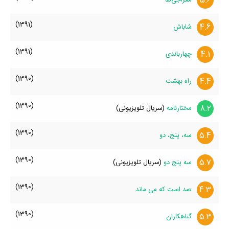
5.6
(1391)
4.6
شاباش
(1391)
4.1
چهارباندی
(1390)
4.4
راه بهشت
(1390)
8.2
مختارنامه
(سریال تلویزیونی)
(1390)
5.4
سه، پنج، دو
(1390)
5.7
سه پنج دو
(سریال تلویزیونی)
(1390)
4.3
صد است که می ماند
(1390)
5.3
گناهکاران