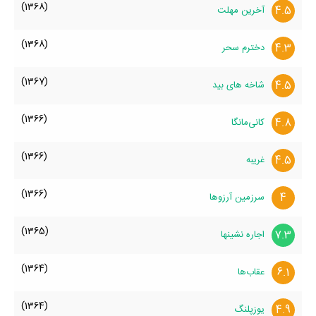
(1368)
4.5
آخرین مهلت
(1368)
4.3
دخترم سحر
(1367)
4.5
شاخه های بید
(1366)
4.8
کانی‌مانگا
(1366)
4.5
غریبه
(1366)
4
سرزمین آرزوها
(1365)
7.3
اجاره نشینها
(1364)
6.1
عقاب‌ها
(1364)
4.9
یوزپلنگ