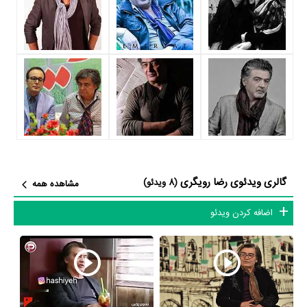
شاید یکی از مهم‌ترین بخش‌های بیوگرافی رضا رویگری بازی در
سریال
مختارنامه
بوده است. رضا رویگری سال 1390
سریال مختارنامه
نقش مهمی
بازی کرده است که توانست با مهارت خود، آن نقش و همچنین خودش را
میان مخاطبان تلویزیون مطرح کند. او در این سریال با
سید داود میر‌باقری
همکاری داشته است. رضا رویگری توانست با بازی در
سریال مختارنامه
تجربه بازیگری موفقی برای خود رقم بزند و همکاری در کنار بازیگرانی نظیر
فریبرز عرب‌نیا
،
مهدی فخیم‌زاده
،
انوشیروان ارجمند
و
ژاله علو
بر تجارب او
افزود.
گالری ویدئوی رضا رویگری
(8 ویدئو)
مشاهده همه
رضا رویگری علاوه‌بر
سریال مختارنامه
، سال 1394 در
فیلم خوب بد جلف
نیز
اضافه کردن ویدئو
بازی کرده است. رضا رویگری این‌بار با
پیمان قاسم‌خانی
یعنی کارگردان
فیلم
خوب بد جلف
و هنرمندانی چون
حمید فرخ‌نژاد
،
پژمان جمشیدی
،
سام
درخشانی
و
بیژن امکانیان
همکاری داشت.
با اینکه رضا رویگری را بیشتر بعنوان بازیگر می‌شناسیم، اما در حرفه‌های