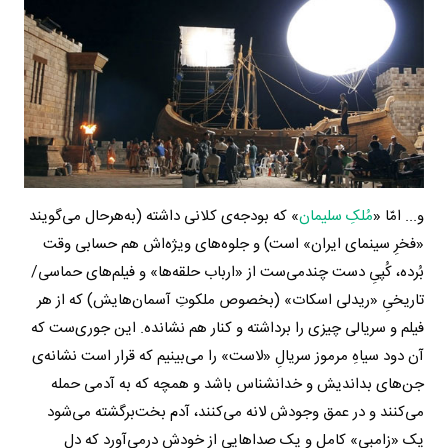
و... امّا «
مُلکِ سلیمان
» که بودجه‌ی کلانی داشته (به‌هرحال می‌گویند
«فخرِ سینمای ایران» است) و جلوه‌های ویژه‌اش هم حسابی وقت
بُرده، کُپیِ دست ‌چندمی‌ست از «ارباب حلقه‌ها» و فیلم‌های حماسی/
تاریخیِ «ریدلی اسکات» (بخصوص ملکوتِ آسمان‌هایش) که از هر
فیلم و سریالی چیزی را برداشته و کنار هم نشانده. این‌ جوری‌ست که
آن دود سیاهِ مرموز سریالِ «لاست» را می‌بینیم که قرار است نشانه‌ی
جن‌های بداندیش و خدانشناس باشد و همچه که به آدمی حمله
می‌کنند و در عمق وجودش لانه می‌کنند، آدم بخت‌برگشته می‌شود
یک «زامبیِ» کامل و یک صداهایی از خودش درمی‌آورد که دلِ