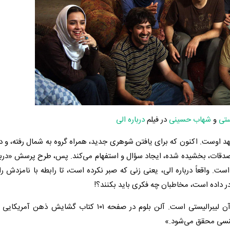
ستی
و
شهاب حسینی
در فیلم
درباره الی
هد اوست. اکنون که برای یافتن شوهری جدید، همراه گروه به شمال رفته، و در
قات، بخشیده شده، ایجاد سؤال و استفهام می‌کند. پس، طرح پرسش «دربار
ست. واقعاً درباره الی، یعنی زنی که صبر نکرده است، تا رابطه با نامزدش ر
ر داده است، مخاطبان چه فکری باید بکنند؟!
وجه فلسفی حیاءزدایی، وجه ذاتی آثار فمینیستی و به تبع آن لیبرالیستی است. آلن بلوم در صفحه ۱۰۱ کت
جنسی محقق می‌شود.»