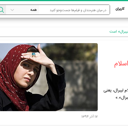
کاربران
 لیبرال» است
اسلام
لیبرال، یعنی
برال».»
17 آذر 1396