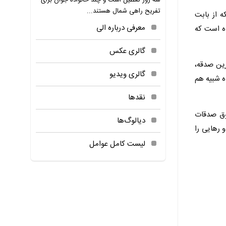
سه روز تعطیل است و چند خانواده جوان برای
تفریح راهی شمال هستند...
ه از بابت
معرفی درباره الی
ده است که
گالری عکس
رین صدقه،
گالری ویدیو
ه شبیه هم
نقدها
وق صدقات
دیالوگ‌ها
 رهایی را
لیست کامل عوامل