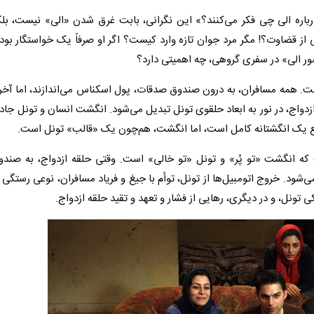
رباره‌ الی چی فکر می‌کنند؟» این نگرانی، بابت غرق شدن «الی» نیست، بلک
ی از قضاوت؟! مگر مرد جوان تازه وارد کیست؟ اگر او صرفاً یک خواستگار بو
ور الی» در سفری گروهی، چه اهمیتی دارد؟
ه است. همه مسافران، به درون صندوق صدقات، پول اسکناس می‌اندازند، اما آخ
زدواج، در نور به ابعاد حلقوی تونل تبدیل می‌شود. انگشت انسان و تونل جاد
قع یک انگشتانه کامل است، اما انگشت، هم‌چون یک «قالب» تونل است.
که انگشت «تو پُر» و تونل «تو خالی» است. وقتی حلقه ازدواج، به صند
ی‌شود. خروج اتومبیل‌ها از تونل، توأم با جیغ و فریاد مسافران، نوعی رستگی و
ی تونل، و در دیگری، رهایی از فشار و تعهد و تقید حلقه ازدواج.