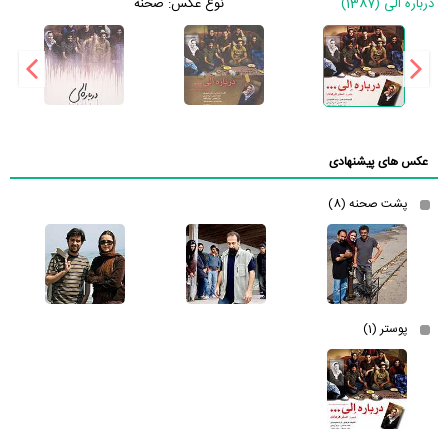
درباره الی (1387)
نوع عکس:
صحنه
عکس های پیشنهادی
پشت صحنه (8)
پوستر (1)