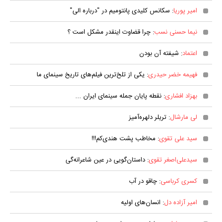
امیر پوریا
: سکانس کلیدی پانتومیم در "درباره الی"
نیما حسنی نسب
: چرا قضاوت اینقدر مشکل است ؟
اعتماد
: شیفته آن بودن
فهیمه خضر حیدری
: یکی از تلخ‌ترین فیلم‌های تاریخ سینمای ما
بهزاد افشاری
: نقطه پایان جمله سینمای ایران ...
لی مارشال
: تریلر دلهره‌آمیز
سید علی تقوی
: مخاطب پشت هندی‌کم!!!
سیدعلی‌اصغر تقوی
: داستان‌گویی در عین شاعرانه‌گی
کسری کرباسی
: چاقو در آب
امیر آزاده دل
: انسان‌های اولیه