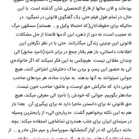
بوده­‌اند و الان سال­ها از فارغ التحصیلی شان گذشته است. با این
حال، در تمام طول فیلم حتی یک گفتگوی قانونی در نمی­گیرد. در
حالیکه برای حقوقدانان(که احتمالا وکیل و … هستند) مسئله­ی مرگ
نه عجیب است، نه دور از ذهن، این آدم­ها قاعدتا از حل مشکلات
قانونی این چنینی زندگی می­گذرانند. حتی با در نظر نگرفتن این
اطلاعات داستانی، باز هم رفتار جمع در برابر نامزد(نامزد سابق) الی
چندان عقلانی نیست. هیچکس به این فکر نمی­کند که اگر خانواده­‌ی
الی به حضور این پسر، و بردن ساک دخترشان اعتراض کنند، هیچ
جوابی نمی­توانند به آنها بدهند. به عبارت ساده، هر مرده­ای صاحب
خونی دارد که ماترکش حق اوست، و عاشق؛ صاحب خون نیست.
ساده­تر بگوییم: جوانی که خودش را نامزد الی معرفی می­کند، هیچ
حق قانونی نه برای دانستن ماجرا دارد نه برای پیگیری آن. بعدا باز
هم به این نکته برخواهیم گشت. «درباره­‌ی الی» از رایج­ترین وسیله
در سینمای ایران برای جلب همدردی تماشاچی استفاده می­کند: بچه.
مانند دیگرانی که در آواز گنجشک­ها، سوپراستار و میم مثل مادر و … از
بچه استفاده کرده­اند. «درباره­ی الی» چون در بیست سی دقیقه­ی