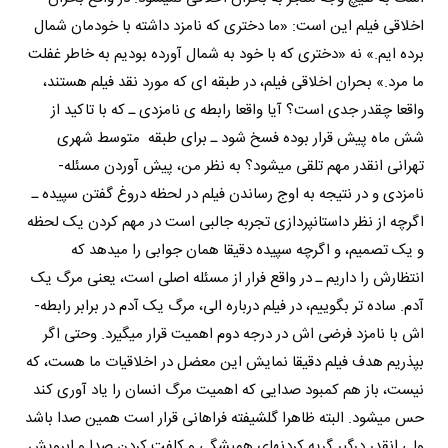
اخلاقی فیلم این است: «ما دختری که نامزد داشته با خودمان شمال
برده ­ایم.» نه «دختری که با خود به شمال آورده بودیم به خاطر غفلت
ما مرد.» بحران اخلاقی فیلم، در طبقه­ ای که مورد نقد فیلم هستند،
واقعا چقدر جدی است؟ آیا واقعا رابطه­ ی نامزدی ـ که با تاکید از
شش ماه پیش قرار بوده فسخ شود ـ برای طبقه­ متوسط شهری
تهرانی انقدر مهم تلقی می­شود؟ به نظر من، پیش آوردن مسئله­
نامزدی و در نتیجه به اوج رساندن فیلم در لحظه دروغ گفتن سپیده ـ
اگرچه از نظر داستان­پردازی تجربه­ جالبی است در مهم کردن یک لحظه
و یک تصمیم، و اگرچه سپیده دقیقا همان جوابی را می­دهد که
انتظارش را داریم ـ در واقع فرار از مسئله­ اصلی است، یعنی مرگ یک
آدم. ساده تر بگوییم، در فیلم درباره­ الی، مرگ یک آدم در برابر رابطه­
اش با نامزد فرضی­ اش در درجه­ دوم اهمیت قرار می­گیرد. وحتی اگر
بپذریم هدف فیلم دقیقا نمایش این معضل در اخلاقیات ما هست، که
نیست، باز هم کمبود صدایی که اهمیت مرگ انسان را یاد آوری کند
حس می­شود. البته ظاهرا گلشیفته فراهانی قرار است همین صدا باشد
ولی انقدر درگیر گریه کردن­های همیشگی و کلفت کردن صدا و ابرویش