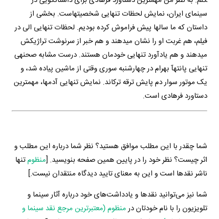
کنم. به نظر من مهم­ترین دستاورد فرهادی برای داستانگویی در
سینمای ایران، نمایش لحظات تنهایی شخصیت­هاست. بخشی از
داستان که ما سال­ها پیش فراموش کرده بودیم. لحظات تنهایی الی در
فیلم، هم غربت او را نشان می­دهند و هم خبر از سرنوشت تراژیکش
می­دهند و هم یادآورد تنهایی خودمان هستند. درست مشابه صحنه­ی
تنهایی پانته­آ بهرام در چهارشنبه سوری وقتی از ماشین پیاده شد، و
یک موتور سوار دم پایش ترقه ترکاند. نمایش تنهایی آدم­ها، مهم­ترین
دستاورد فرهادی است.
شما چقدر با این مطلب موافق هستید؟ نظر شما درباره این مطلب و
اثر چیست؟ نظر خود را در پایین همین صفحه بنویسید. [
منظوم
تنها
ناشر نقدها است و این به معنای تایید دیدگاه منتقدان نیست.]
شما نیز می‌توانید نقدها و یادداشت‌های خود درباره آثار سینما و
تلویزیون را با نام خودتان در
منظوم (معتبرترین مرجع نقد سینما و