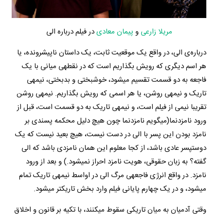
مریلا زارعی
و
پیمان معادی
در فیلم درباره الی
درباره­‌ی الی، در واقع یک موقعیت ثابت، یک داستان ناپیش­­رونده، یا
هر اسم دیگری که رویش بگذاریم است که در نقطه­ی میانی با یک
فاجعه به دو قسمت تقسیم می­شود، خوشبختی و بدبختی، نیمه­ی
تاریک و نیمه­ی روشن، یا هر اسمی که رویش بگذاریم. نیمه­ی روشن
تقریبا نیمی از فیلم است، و نیمه­ی تاریک به دو قسمت است، قبل از
ورود نامزدنما(می­­گویم نامزدنما چون هیچ دلیل محکمه پسندی بر
نامزد بودن این پسر با الی در دست نیست، هیچ بعید نیست که یک
دوست­پسر عادی باشد، از کجا معلوم این همان نامزدی باشد که الی
گفته؟ به زبان حقوقی، هویت نامزد احراز نمی­شود.) و بعد از ورود
نامزد. در واقع انرژی فاجعه­ی مرگ الی در اواسط نیمه­ی تاریک تمام
می­شود، و در یک چهارم پایانی فیلم وارد بخش تاریک­تر می­شود.
وقتی آدمیان به میان تاریکی سقوط می­کنند، با تکیه بر قانون و اخلاق