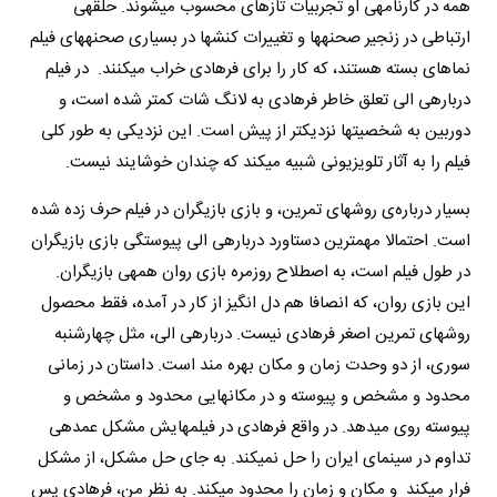
همه در کارنامه­ی او تجربیات تازه­ای محسوب می­شوند. حلقه­ی
ارتباطی در زنجیر صحنه­ها و تغییرات کنش­ها در بسیاری صحنه­های فیلم
نماهای بسته هستند، که کار را برای فرهادی خراب می­کنند. در فیلم
درباره­ی الی تعلق خاطر فرهادی به لانگ شات کمتر شده است، و
دوربین به شخصیت­ها نزدیک­تر از پیش است. این نزدیکی به طور کلی
فیلم را به آثار تلویزیونی شبیه می­کند که چندان خوشایند نیست.
بسیار درباره­‌ی روش­های تمرین، و بازی بازیگران در فیلم حرف زده شده
است. احتمالا مهم­ترین دستاورد درباره­ی الی پیوستگی بازی بازیگران
در طول فیلم است، به اصطلاح روزمره بازی روان همه­ی بازیگران.
این بازی روان، که انصافا هم دل انگیز از کار در آمده، فقط محصول
روش­های تمرین اصغر فرهادی نیست. درباره­ی الی، مثل چهارشنبه
سوری، از دو وحدت زمان و مکان بهره مند است. داستان در زمانی
محدود و مشخص و پیوسته و در مکانهایی محدود و مشخص و
پیوسته روی می­دهد. در واقع فرهادی در فیلم­هایش مشکل عمده­ی
تداوم در سینمای ایران را حل نمی­کند. به جای حل مشکل، از مشکل
فرار می­کند و مکان و زمان را محدود می­کند. به نظر من، فرهادی پس