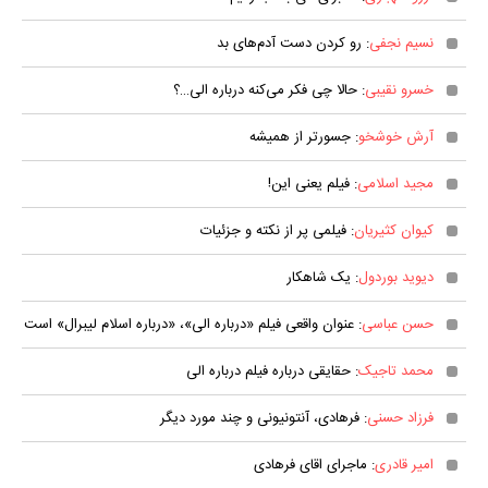
نسیم نجفی
: رو کردن دست آدم‌های بد
خسرو نقیبی
: حالا چی فکر می‌کنه درباره الی…؟
آرش خوشخو
: جسورتر از همیشه
مجید اسلامی
: فیلم یعنی این!
کیوان کثیریان
: فیلمی پر از نکته و جزئیات
دیوید بوردول
: یک شاهکار
حسن عباسی
: عنوان واقعی فیلم «درباره الی»، «درباره اسلام لیبرال» است
محمد تاجیک
: حقایقی درباره فیلم درباره الی
فرزاد حسنی
: فرهادی، آنتونیونی و چند مورد دیگر
امیر قادری
: ماجرای اقای فرهادی