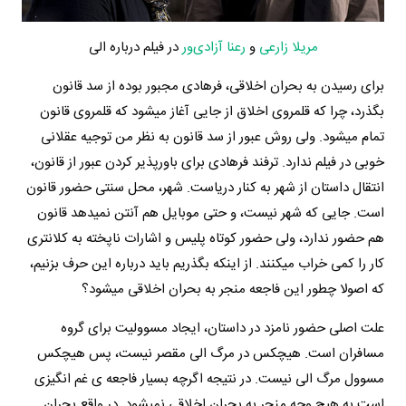
مریلا زارعی
و
رعنا آزادی‌ور
در فیلم درباره الی
برای رسیدن به بحران اخلاقی، فرهادی مجبور بوده از سد قانون
بگذرد، چرا که قلمروی اخلاق از جایی آغاز می­شود که قلمروی قانون
تمام می­شود. ولی روش عبور از سد قانون به نظر من توجیه عقلانی
خوبی در فیلم ندارد. ترفند فرهادی برای باورپذیر کردن عبور از قانون،
انتقال داستان از شهر به کنار دریاست. شهر، محل سنتی حضور قانون
است. جایی که شهر نیست، و حتی موبایل هم آنتن نمی­دهد قانون
هم حضور ندارد، ولی حضور کوتاه پلیس و اشارات ناپخته به کلانتری
کار را کمی خراب می­کنند. از اینکه بگذریم باید درباره­ این حرف بزنیم،
که اصولا چطور این فاجعه منجر به بحران اخلاقی می­شود؟
علت اصلی حضور نامزد در داستان، ایجاد مسوولیت برای گروه
مسافران است. هیچ­کس در مرگ الی مقصر نیست، پس هیچ­کس
مسوول مرگ الی نیست. در نتیجه اگرچه بسیار فاجعه­ ی غم انگیزی
است به هیچ وجه منجر به بحران اخلاقی نمی­شود. در واقع بحران