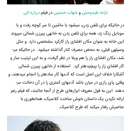
ترانه علیدوستی
و
شهاب حسینی
در فیلم
درباره الی
در حالیکه برای تلفن زدن، می­شود با ماشین تا سر کوچه رفت و با
موبایل زنگ زد، همه برای تلفن زدن به خانه­ی پیرزن شمالی می­روند.
این خانه به عنوان مکان افشای راز کارکرد مشخصی دارد. و مثل
وسیله­ی قبلی، به محض مصرف کنار گذاشته می­شود. در حالیکه می­
شد، مکان افشای راز را هم ویلا در نظر گرفت، و به این ترتیب ساز و
کار افشای راز را پیچیده­تر کرد. استفاده از خانه­ی پیرزن شمالی
آشکارا خلاف این اصل است که آدم­ها کار ساده­تر را انجام می­دهند، و
وقتی پای رازی در میان باشد آدم­های کمتری را در آن دخالت می­
دهند. این به قول معروف ابزارهای طرح از آنجا جالبند، که فیلم رغم
ارائه نکردن یک داستان خوش ساخت کلاسیک، همانطوری با
عناصرش رفتار می­کند که طرح کلاسیک.