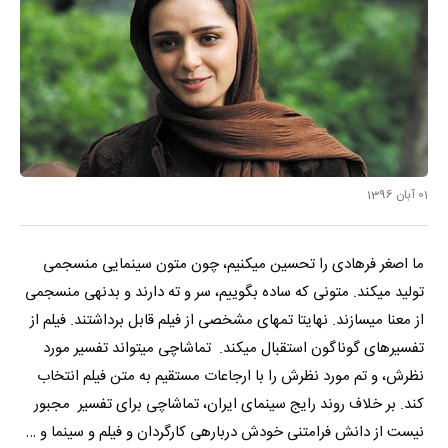
01 آبان 1396
ما اصغر فرهادی را تحسین می­کنیم، چون متون سینمایی منسجمی
تولید می­کند. متونی که ساده بگوییم، سر و ته دارند و بدنه­ی منسجمی
از معنا می­سازند. نهایتا تم­های مشخصی از فیلم قابل برداشتند. فیلم از
تفسیرهای گوناگون استقبال می­کند. تماشاچی می­تواند تفسیر مورد
نظرش، و تم مورد نظرش را با ارجاعات مستقیم به متن فیلم انتخاب
کند. بر خلاف روند رایج سینمای ایران، تماشاچی برای تفسیر مجبور
نیست از دانش فرامتنی خودش درباره­ی کارگردان و فیلم و سینما و …