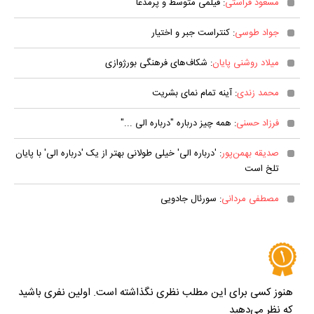
مسعود فراستی
: فیلمی متوسط و پرمدعا
جواد طوسی
: کنتراست جبر و اختیار
میلاد روشنی پایان
: شکاف‌های فرهنگی بورژوازی
محمد زندی
: آینه تمام نمای بشریت
فرزاد حسنی
: همه چیز درباره "درباره الی ..."
صدیقه بهمن‌‌پور
: 'درباره الی' خیلی طولانی بهتر از یک 'درباره الی' با پایان
تلخ است
مصطفی مردانی
: سورئال جادویی
هنوز کسی برای این مطلب نظری نگذاشته است. اولین نفری باشید
که نظر می‌دهید