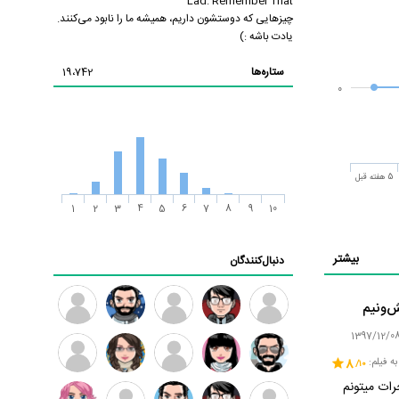
Lad. Remember That
چیزهایی که دوستشون داریم، همیشه ما را نابود می‌کنند.
یادت باشه :)
ستاره‌ها
19،742
0
5 هفته قبل
1
2
3
4
5
6
7
8
9
10
بیشتر
دنبال‌کنندگان
و‌نیم
علی
سید
اشتیاق 2
ایلیا
محمد
به فیلم:
8
دشتی
محمد
پارسی
تفرشیان
موسوی
رات میتونم
امیروو
ملیکا
عارفه
صبا فقیه
محمدامین