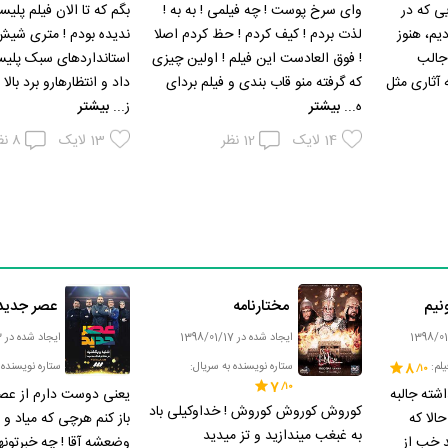
 که در
وای سرخ پوست ! چه فیلمی ! به به !
بگم که تا الان فیلم پلیس
دیم، هنوز
لذت بردم ! کیف کردم ! حظ کردم اصلا
ندیده بودم ! متری شیش
 ! و جالب
! فوق العادست این فیلم ! اولین چیزی
استانداردهای سبک پلیس
 آثاری مثل
که گرفته منو قاب بندی و فیلم بردای
داد و انتظارهارو برد بالا
ه...
بیشتر
ز...
بیشتر
14
لایک
12
نظر
13
لایک
8
نظ
نیم
مختارنامه
عصر جدید
ایجاد شده در 1398/01/17
ایجاد شده در 1398/01/03
یلم:
8
ستاره نویسنده به سریال:
ستاره نویسنده ب
7
شته جالبه
یعنی دوست دارم از عصب
کوروش کوروش کوروش ! خداوکیلی باد
الا که
باز کنم هرچی که میاد و 
به غبغب میندازید و تز میدید
 خب از
وضعشه آقا ! چه خبرتونه