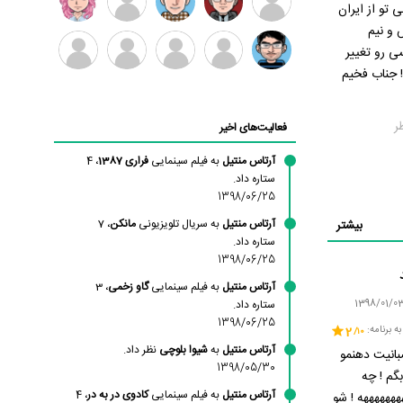
ی تو از ایران
منتظری
داستانپور
سبزواری
اکرامی
 و نیم
نیما
علی
سید
امیررضا
مانلی
ی رو تغییر
برهانی
امیری
حمیدمروج
میرباقری
نشایی
 ! جناب فخیم
مقدم
علی
ناصر
محمد
شاهین
ادریس
دشتی
هاشمی
صفری
ر
فعالیت‌های اخیر
نسب
آرتاس منتیل
به فیلم سینمایی
فراری 1387
، 4
ستاره داد.
1398/06/25
آرتاس منتیل
به سریال تلویزیونی
مانکن
، 7
بیشتر
ستاره داد.
1398/06/25
آرتاس منتیل
به فیلم سینمایی
گاو زخمی
، 3
ستاره داد.
1398/06/25
ه برنامه:
2
آرتاس منتیل
به
شیوا بلوچی
نظر داد.
انیت دهنمو
1398/05/30
بگم ! چه
آرتاس منتیل
به فیلم سینمایی
کادوی در به در
، 4
هههههههه ! شو