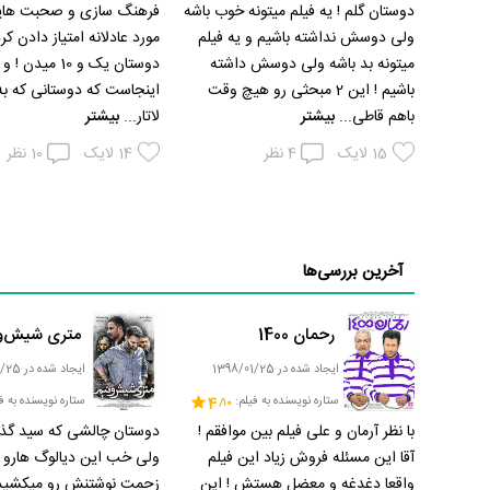
دوستان گلم ! یه فیلم میتونه خوب باشه
فرهنگ سازی و صحبت هایی
ولی دوسش نداشته باشیم و یه فیلم
مورد عادلانه امتیاز دادن کر
میتونه بد باشه ولی دوسش داشته
دوستان یک و 10 میدن
باشیم ! این 2 مبحثی رو هیچ وقت
اینجاست که دوستانی که به
باهم قاطی...
بیشتر
لاتار...
بیشتر
15
لایک
4
نظر
14
لایک
10
نظر
آخرین بررسی‌ها
رحمان 1400
متری شیش‌و‌
ایجاد شده در 1398/01/25
ایجاد شده در 1398/01/25
ستاره نویسنده به فیلم:
4
ستاره نویسنده به ف
با نظر آرمان و علی فیلم بین موافقم !
دوستان چالشی که سید گذا
آقا این مسئله فروش زیاد این فیلم
ولی خب این دیالوگ هارو ح
واقعا دغدغه و معضل هستش ! این
زحمت نوشتنش رو میکشید