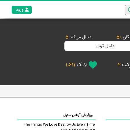
ورود
عضو م
دگان
50
دنبال می‌کند
5
دنبال کردن
رکت
2
لایک
1،611
بیوگرافی آرتاس منتیل
The Things We Love Destroy Us Every Time,