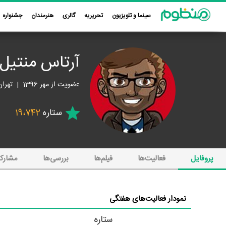
سینما و تلویزیون
تحریریه
گالری
هنرمندان
جشنواره
آرتاس منتیل
عضویت از مهر 1396 | تهران
ستاره
19،742
پروفایل
فعالیت‌ها
فیلم‌ها
بررسی‌ها
مشارک
نمودار فعالیت‌های هفتگی
ستاره