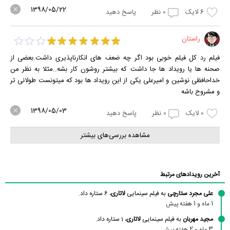
1398/05/22
6
لایک
0
نظر
پاسخ دهید
راستان
فیلم رد کل فیلم خوبی بود اگر چه ضعف های انکارناپذیری داشت.بعضی از
صحنه ها یا رویداد ها جا داشت که بیشتر روشون کار بشه..مثلا به نظر من
خداحافظی نوشین و امیرعلی یکی از این رویداد ها بود که میتونست طولانی تر
و مشروح باشه
1398/05/03
0
لایک
0
نظر
پاسخ دهید
مشاهده بررسی‌های بیشتر
آخرین رویدادهای مرتبط
علی مجرد ستارچی
به فیلم سینمایی
لاتاری
، 6 ستاره داد.
1 ماه و 1 هفته پیش
مجید مهربان
به فیلم سینمایی
لاتاری
، 1 ستاره داد.
3 ماه و 2 هفته پیش