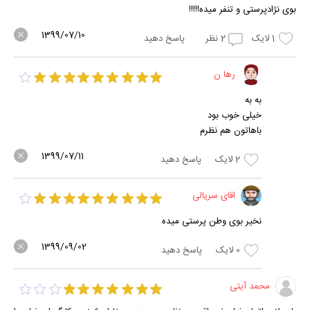
بوی نژادپرستی و تنفر میده!!!!!
1399/07/10
1
لایک
2
نظر
پاسخ دهید
رها ن
به به
خیلی خوب بود
باهاتون هم نظرم
1399/07/11
2
لایک
پاسخ دهید
اقای سریالی
نخیر بوی وطن پرستی میده
1399/09/02
0
لایک
پاسخ دهید
محمد آیتی