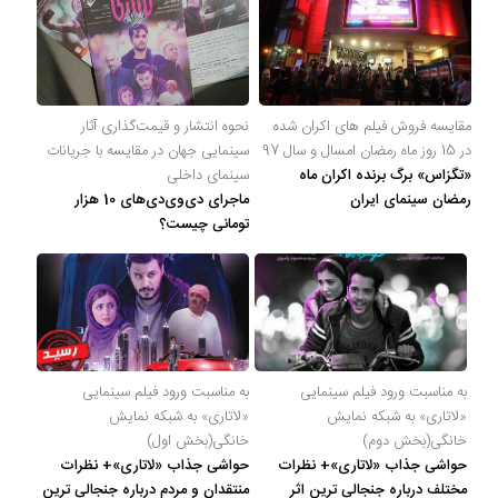
تاکنون در صفحه اختصاصی فیلم لاتاری در
منظوم
اطلاعات بسیاری توسط
پژوهشگران و مردم ثبت شده است؛ در بخش گالری عکس و پوستر فیلم لاتاری
260 عدد، در بخش ویدئو و تیزر فیلم لاتاری 17 عدد، در بخش حواشی فیلم
لاتاری 28 عدد، در بخش دیالوگ برتر فیلم لاتاری 1 عدد، در بخش نقد فیلم
مقایسه فروش فیلم های اکران شده
نحوه انتشار و قیمت‌گذاری آثار
در 15 روز ماه رمضان امسال و سال 97
سینمایی جهان در مقایسه با جریانات
لاتاری 27 عدد گردآوری و درج شده است. همچنین تاکنون در بخش‌های
«تگزاس» برگ برنده اکران ماه
سینمای داخلی
سوتی فیلم لاتاری هنوز موردی ثبت نشده است. قطعا ما و شما به این حد قانع
رمضان سینمای ایران
ماجرای دی‌وی‌دی‌های 10 هزار
تومانی چیست؟
نیستیم؛ باید به‌کمک علاقمندان فیلم، سریال و تئاتر، این دایرة‌المعارف آنلاین و
بانک اطلاعات هنرمندان و آثار سینما، تلویزیون و تئاتر را کامل و کامل‌تر کنیم.
به مناسبت ورود فیلم سینمایی
به مناسبت ورود فیلم سینمایی
«لاتاری» به شبکه نمایش
«لاتاری» به شبکه نمایش
خانگی(بخش دوم)
خانگی(بخش اول)
حواشی جذاب «لاتاری»+ نظرات
حواشی جذاب «لاتاری»+ نظرات
مختلف درباره جنجالی ترین اثر
منتقدان و مردم درباره جنجالی ترین