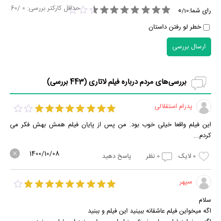
حداقل کارکتر بررسی:
0
/60
0
رای شما:
/
10
خطر لو رفتن داستان
ارسال بررسی
بررسی‌های مردم درباره فیلم لاتاری (
443
بررسی)
پدرام استقلالی
این فیلم واقعا خیلی خوب بود. من پس از پایان فیلم همش بهش فکر می
کردم...
1400/10/08
0
لایک
0
نظر
پاسخ دهید
سپهر
سلام
اگه میخواین فیلم عاشقانه ببینید این فیلم و ببنید