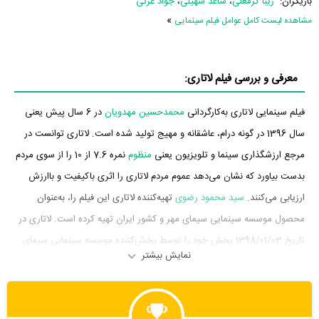
بازیگران:
زیبا کرمعلی
،
ساعد سهیلی
،
جواد عزتی
»
مشاهده لیست کامل عوامل فیلم سینمایی
معرفی و بررسی فیلم لاتاری:
فیلم سینمایی لاتاری به‌کارگردانی
محمدحسین مهدویان
در 6 سال پیش یعنی
سال 1396 در گونه درام، عاشقانه و مهیج تولید شده است. لاتاری توانست در
مرجع ارزشگذاری سینما و تلویزیون یعنی
منظوم
نمره 7.6 از 10 را از سوی مردم
بدست بیاورد که نشان می‌دهد عموم مردم لاتاری را اثری باکیفیت و باارزش
ارزیابی می‌کنند.
سید محمود رضوی
تهیه‌کننده لاتاری این فیلم را، به‌عنوان
محصول موسسه سینمایی سیمای مهر و کشور ایران تهیه کرده است. لاتاری در
تاریخ 1398/01/03 پخش خود را توسط پخش‌کننده موسسه سینمایی سیمای
نمایش بیشتر
مهر در سینما آغاز کرد. در آن روزها لاتاری توانست آمار فروش
14،767،485،000 تومان را به ثبت برساند.
بازیگران فیلم لاتاری