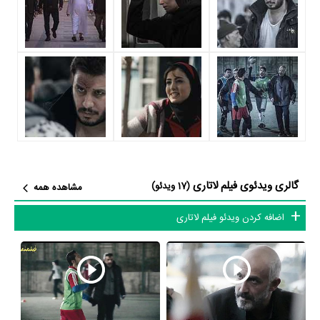
داستان فیلم لاتاری
از محتوا و داستان فیلم لاتاری چقدر اطلاع دارید؟ فیلم‌نامه لاتاری توسط
محمدحسین مهدویان
و
ابراهیم امینی
نوشته شده است.
در خلاصه داستانی که یا از سوی تیم رسانه‌ای اثر و یا توسط دیگر رسانه‌ها درباره
داستان لاتاری منتشر شده است، می‌خوانیم: «امیرعلی و نوشین دو جوان
بیست و یکی دوساله قصد ازدواج با یکدیگر را دارند. خانواده ها چندان موافق
نیستند .آنها صبر پیشه کرده‌اند تا به مرور زمان رضایت خانواده‌هایشان را جلب
کنند. آن دو یک رویای مشترک دارند؛ برنده شدن در لاتاری و دریافت گرین
گالری ویدئوی فیلم لاتاری
(17 ویدئو)
مشاهده همه
کارت امریکا.»
اضافه کردن ویدئو فیلم لاتاری
فیلم لاتاری از نظر ساختار (فرم)، محتوا و محیط تولید، به آثار مختلفی شباهت
دارد. با توجه به شاخص‌های متعدد و گوناگونی می‌توان گفت آثار مرتبط فیلم
لاتاری عبارت است از:
فیلم لانتوری
،
فیلم تلویزیونی ماهورا
،
فیلم چند متر مکعب
عشق
،
فیلم رخ دیوانه
و
فیلم خانه‌ای در‌ خیابان چهل‌ و یکم
.