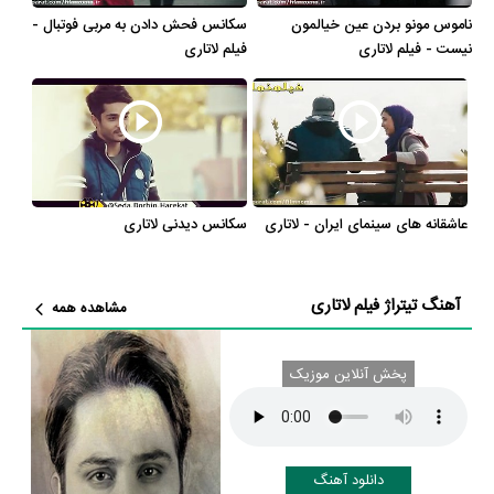
افتخارات و جوایز فیلم لاتاری
ناموس مونو بردن عین خیالمون
سکانس فحش دادن به مربی فوتبال -
نیست - فیلم لاتاری
فیلم لاتاری
فیلم لاتاری در میان لیست 100 فیلم برتر تاریخ ایران در سامانه
منظوم
مرجع
ارزشگذاری سینما و تلویزیون، رتبه 21 را با امتیاز و رأی مردم کسب کرده است.
فیلم لاتاری در 1 جشنواره شرکت کرده است و توانسته در مجموع برای 1 مورد
نامزد کسب جایزه شود. در سی و ششمین جشنواره فیلم فجر،
سینا قویدل
نامزد
جایزه بهترین جلوه‌های ویژه بصری برای فیلم لاتاری شده است.
عاشقانه های سینمای ایران - لاتاری
سکانس دیدنی لاتاری
فیلم لاتاری و کارنامه فعالیت کارگردان و بازیگران
از نظر تاریخچه فعالیت کارگردان و بازیگران فیلم لاتاری نیز آمارها و نکات جذابی
آهنگ تیتراژ فیلم لاتاری
مشاهده همه
را می‌توان بیان کرد. براساس آمارها فیلم لاتاری به طور متوسط فعالیت 21ام
بازیگران این اثر است. براساس امتیاز مردم فیلم لاتاری بهترین اثر
ساعد
پخش آنلاین موزیک
سهیلی
،
حمید فرخ‌نژاد
و
حمیدرضا هدایتی
در حرفه بازیگری محسوب می‌شود.
براساس امتیاز مردم فیلم لاتاری یکی از 4 اثر شاخص
محمدحسین مهدویان
در
حرفه کارگردانی محسوب می‌شود.
دانلود آهنگ