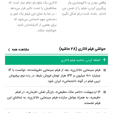
واقعی بودن و داکیومنتری وار
لاتاری یک ملودرام تمام عیار است که
پیگیری کردن، فیلم را از نفس می
مخاطبش را تحت تاثیر قرار می‌دهد
اندازد. باعث شده درام شکل نگیرد.
، در نما به نمای این فیلم یک شور و
دغدغه‌ی مهم احساس می‌شود که
برای بعضی از کارشناسان شاید
خوشایند نباشد.
حواشی فیلم لاتاری (28 حاشیه)
مشاهده همه
اضافه کردن حاشیه فیلم لاتاری
فیلم سینمایی «لاتاری»، بعد از فیلم سینمایی «فروشنده»، توانست با 14
میلیارد 801 میلیون و 144 هزار تومان فروش بلیط، در رده دوم پرفروش
ترین فیلم در گونه «اجتماعی» ایران شود.
16 اردیبهشت «ناصر ملک مطیعی»، بازیگر نقش «فرمان»، در فیلم
«قیصر»، به همراه عوامل سازنده فیلم سینمایی «لاتاری»، به تماشای این
فیلم نشستند.