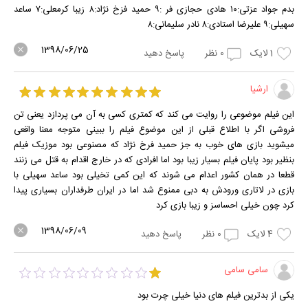
بدم جواد عزتی:۱۰ هادی حجازی فر :۹ حمید فزخ نژاد:۸ زیبا کرمعلی:۷ ساعد
سهیلی:۹ علیرضا استادی:۸ نادر سلیمانی:۸
1398/06/25
1
لایک
0
نظر
پاسخ دهید
ارشیا
این فیلم موضوعی را روایت می کند که کمتری کسی به آن می پردازد یعنی تن
فروشی اگر با اطلاع قبلی از این موضوع فیلم را ببینی متوجه معنا واقعی
میشوید بازی های خوب به جز حمید فرخ نژاد که مصنوعی بود موزیک فیلم
بنظیر بود پایان فیلم بسیار زیبا بود اما افرادی که در خارج اقدام به قتل می زنند
قطعا در همان کشور اعدام می شوند که این کمی تخیلی بود ساعد سهیلی با
بازی در لاتاری ورودش به دبی ممنوع شد اما در ایران طرفداران بسیاری پیدا
کرد چون خیلی احساسز و زیبا بازی کرد
1398/06/09
4
لایک
0
نظر
پاسخ دهید
سامی سامی
یکی از بدترین فیلم های دنیا خیلی چرت بود