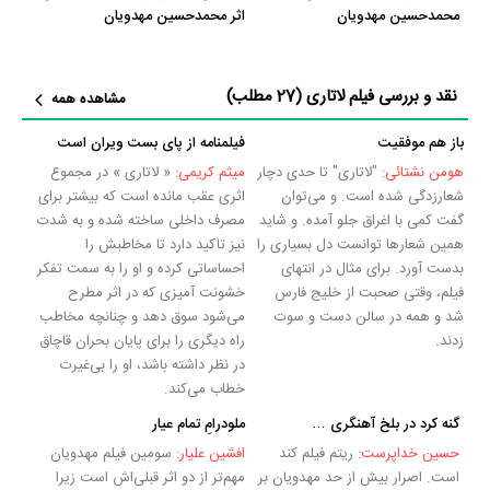
محمدحسین مهدویان
اثر محمدحسین مهدویان
نقد و بررسی فیلم لاتاری
(27 مطلب)
مشاهده همه
باز هم موفقیت
فیلمنامه از پای بست ویران است
هومن نشتائی:
"لاتاری" تا حدی دچار
میثم کریمی:
« لاتاری » در مجموع
شعارزدگی شده است. و می‌توان
اثری عقب مانده است که بیشتر برای
گفت کمی با اغراق جلو آمده. و شاید
مصرف داخلی ساخته شده و به شدت
همین شعارها توانست دل بسیاری را
نیز تاکید دارد تا مخاطبش را
بدست آورد. برای مثال در انتهای
احساساتی کرده و او را به سمت تفکر
فیلم، وقتی صحبت از خلیج فارس
خشونت آمیزی که در اثر مطرح
شد و همه در سالن دست و سوت
می‌شود سوق دهد و چنانچه مخاطب
زدند.
راه دیگری را برای پایان بحران قاچاق
در نظر داشته باشد، او را بی‌غیرت
خطاب می‌کند.
گنه کرد در بلخ آهنگری …
ملودرامِ تمام عیار
حسین خداپرست:
ریتم فیلم کند
افشین علیار:
سومین فیلم مهدویان
است. اصرار بیش از حد مهدویان بر
مهم‌تر از دو اثر قبلی‌اش است زیرا