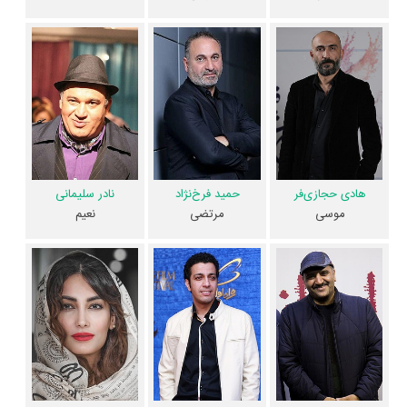
فیلم لاتاری به آن فکر می‌کردند.
فیلم لاتاری نسبتا مناسب خانواده هست چراکه 65% مخاطبان عقیده دارند
فضای فیلم لاتاری با فرهنگ خانواده‌شان سازگار است.
فیلم لاتاری اصلا مناسب کودکان نیست چراکه تنها 19% مخاطبان عقیده دارند
فضای فیلم لاتاری مناسب کودکان است.
عوامل فیلم لاتاری
هادی حجازی‌فر
حمید فرخ‌نژاد
نادر سلیمانی
اگر از تصویربرداری فیلم لاتاری خوشتان آمده و یا دوستش ندارید، بهتر است
موسی
مرتضی
نعیم
بدانید مدیر فیلمبرداری آن
هادی بهروز
بوده است. نظرتان درباره ضرباهنگ و
تدوین فیلم لاتاری چیست؟ تدوین لاتاری را
سجاد پهلوان‌زاده
و
حسین جمشید
گوهری
انجام داده است. اگر صدای لاتاری به‌گوشتان نشسته و یا از آن ناراضی
هستید، شما را با صدابردار فیلم لاتاری یعنی
هادی ساعد‌محکم
و صداگذار آن
یعنی
آرزو زمانیان
آشنا می‌کنیم.
بهزاد طادی
طراحی صحنه فیلم لاتاری را انجام
نموده و
بهزاد طادی
طراحی لباس فیلم لاتاری را انجام داده است.
شهرام خلج
چهره‌پردازی یا طراحی گریم فیلم لاتاری را برعهده داشت. موسیقی متن فیلم