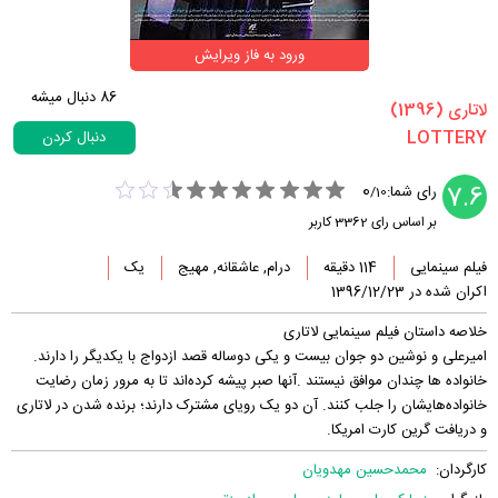
ورود به فاز ویرایش
86
دنبال میشه
‏لاتاری‏ (1396)
دنبال کردن
0
7.6
رای شما:
/
10
بر اساس رای
3362
کاربر
فیلم سینمایی
114 دقیقه
درام, عاشقانه, مهیج
یک
اکران شده در 1396/12/23
خلاصه داستان فیلم سینمایی لاتاری
امیرعلی و نوشین دو جوان بیست و یکی دوساله قصد ازدواج با یکدیگر را دارند.
خانواده ها چندان موافق نیستند .آنها صبر پیشه کرده‌اند تا به مرور زمان رضایت
خانواده‌هایشان را جلب کنند. آن دو یک رویای مشترک دارند؛ برنده شدن در لاتاری
و دریافت گرین کارت امریکا.
کارگردان:
محمدحسین مهدویان