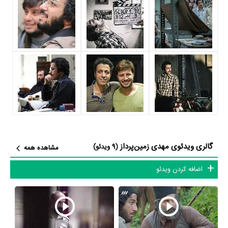
بازی کرده است که توانست با مهارت خود، آن نقش و همچنین خودش را
میان مخاطبان سینما مطرح کند. او در این فیلم با
محمدحسین مهدویان
همکاری داشته است. مهدی زمین‌پرداز توانست با بازی در
فیلم لاتاری
تجربه بازیگری موفقی برای خود رقم بزند و همکاری در کنار بازیگرانی نظیر
زیبا کرمعلی
،
ساعد سهیلی
،
جواد عزتی
و
هادی حجازی‌فر
بر تجارب او افزود.
مهدی زمین‌پرداز علاوه‌بر
فیلم لاتاری
، سال 1394 در
سریال ایستاده در غبار
نیز بازی کرده است. مهدی زمین‌پرداز این‌بار با
محمدحسین مهدویان
یعنی
کارگردان
سریال ایستاده در غبار
و هنرمندانی چون
هادی حجازی‌فر
،
فرهاد
فداکار
،
عماد محمدی
و
داریوش حقدوست
همکاری داشت.
گالری ویدئوی مهدی زمین‌پرداز
(9 ویدئو)
مشاهده همه
با اینکه مهدی زمین‌پرداز را بیشتر بعنوان بازیگر می‌شناسیم، اما در حرفه‌های
اضافه کردن ویدئو
دیگر نیز فعال بوده است. مهدی زمین‌پرداز علاوه‌بر بازیگر به‌عنوان انتخاب
بازیگر نیز در سینما و تلویزیون فعالیت داشته است. مهم‌ترین اثر مهدی
زمین‌پرداز در حرفه‌ی انتخاب بازیگر،
فیلم ایستاده در‌ غبار
است.