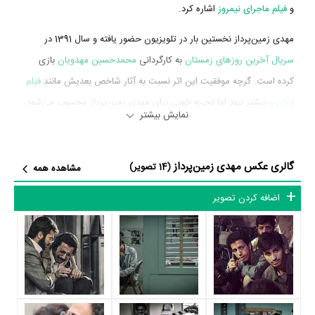
و
فیلم ماجرای نیمروز
اشاره کرد.
مهدی زمین‌پرداز نخستین بار در تلویزیون حضور یافته و سال 1391 در
سریال آخرین روزهای زمستان
به کارگردانی
محمدحسین مهدویان
بازی
کرده است. گرچه موفقیت این اثر نسبت به آثار شاخص بعدیش مانند
فیلم
لاتاری
، بیشتر نبود اما تجربه خوبی برای مهدی زمین‌پرداز محسوب می‌شود
نمایش بیشتر
و همکاری با هنرمندانی همچون
حامد پورمحمدی
،
مجتبی شفیعی
،
ابراهیم
امینی
و
سهیل بابایی
را تجربه کرد.
گالری عکس مهدی زمین‌پرداز
(14 تصویر)
مشاهده همه
مهدی زمین‌پرداز در سال 1396 دوره‌ی پرتلاشی را در عرصه سینما و
تلویزیون گذراند و در آثار مهمی بازی کرده است. او در این سال با بازی در
اضافه کردن تصویر
2 فیلم و سریال مهم سینما و تلویزیون خود را به مردم معرفی کرد. آثار مهم
مهدی زمین‌پرداز در این سال، بازیگری در
سریال گیله وا
به کارگردانی
اردلان
عاشوری
و
فیلم لاتاری
به کارگردانی
محمدحسین مهدویان
محسوب می‌شود.
شاید یکی از مهم‌ترین بخش‌های بیوگرافی مهدی زمین‌پرداز بازی در
فیلم
لاتاری
بوده است. مهدی زمین‌پرداز سال 1396
فیلم لاتاری
نقش مهمی