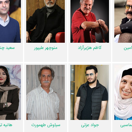
آمارها و نکات جذابی را می‌توان بیان کرد. براساس آمارها سریال زخم کاری به
نیوشا علیپور
و
مرتضی امینی‌تبار
در حرفه بازیگ
سارا حاتم
مین
کاظم هژیرآزاد
منوچهر علیپور
سعید چنگ
 خود با بازیگرانی چون
کاظم هژیرآزاد
،
سعید چنگیزیان
،
الهه حصاری
،
مائده 
را در این اثر تجربه کرده است. در میان بازیگران زخم کاری نیز 126 همکاریِ اول
سا
د چنگیزیان
،
الهه حصاری
و
مائده طهماسبی
،
رعنا آزادی‌ور
و
سیاوش طهمورث
ماسبی
جواد عزتی
سیاوش طهمورث
هانیه ت
منظوم
یک صفحه اختصاصی دارند.