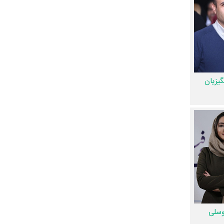
 طور متوسط
ری محسوب
ی
،
مه‌یاس
یزیان
طهماسبی
،
 رخ داده، به‌عبارت دیگر در این
را حاتمی
و
.
عوامل تولید و بازیگران زخم کاری در اینستاگرام نیز فعال هستند و مجموع میزان فالوئرهای اینستاگرام 10 نفر از این هنرمندان به بیش از 5،560،494 نفر
وسلی