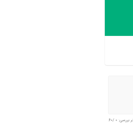
سوال)
تر بررسی:
0
/60