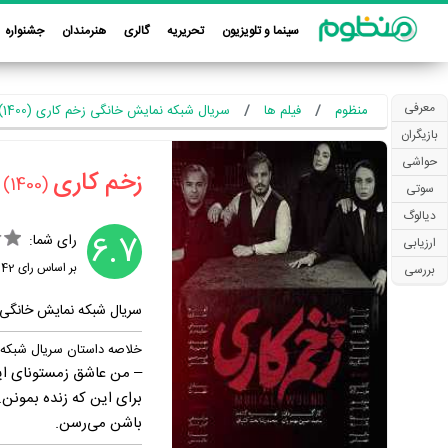
سینما و تلویزیون
تحریریه
گالری
هنرمندان
جشنواره
معرفی
منظوم
فیلم ها
سریال شبکه نمایش خانگی زخم کاری (1400)
بازیگران
حواشی
‏زخم کاری‏
(1400)
سوتی
دیالوگ
6.7
رای شما:
ارزیابی
بر اساس رای
42
ک
بررسی
سریال شبکه نمایش خانگی
خلاصه داستان سریال شبکه
– من عاشق زمستونای این
برای این که زنده بمونن
باشن می‌رسن.