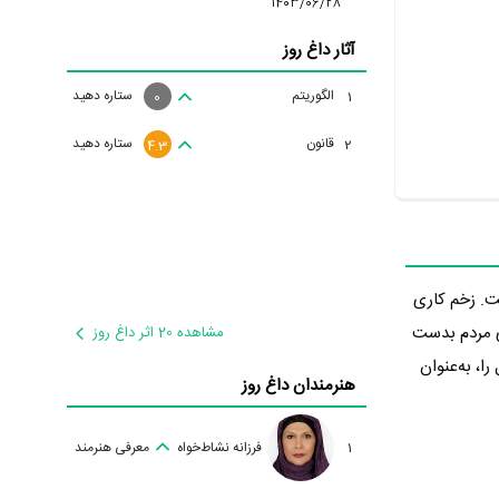
1403/06/28
آثار داغ روز
الگوریتم
ستاره دهید
1
0
قانون
ستاره دهید
2
4.3
 شده است. زخم کاری
را از سوی مردم بدست
مشاهده 20 اثر داغ روز
ا، به‌عنوان
هنرمندان داغ روز
1
فرزانه نشاط‌خواه
معرفی هنرمند