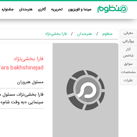
سینما و تلویزیون
تحریریه
گالری
هنرمندان
جشنواره
معرفی
منظوم
هنرمندان
فارا بخشی‌نژاد
بیوگرافی
آثار
شاخص
‏فارا بخشی‌نژاد‏
سوابق
Fara bakhshinejad
مشخصات
نظرات
مسئول هنروران
سینمایی «به وقت شام» و