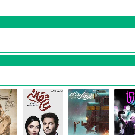
، فعالیت در
فیلم من دیه گو مارادونا هستم
به عنوان مسئول هنروران ، فعالی
ده‌نشین
به عنوان مسئول هنروران ، فعالیت در
سریال دردسرهای عظیم
به عنو
 ، فعالیت در
سریال آخرین بازی
به عنوان مسئول هنروران ، فعالیت در
سریال
ن مسئول هنروران محسوب می‌شود.
یت در
سریال پایتخت ۳
بوده است. فارا بخشی نژاد سال 1393
سریال پایتخت 
خود را میان اهالی فضای تلویزیون مطرح کند. فارا بخشی نژاد توانست با فع
ری در کنار بازیگران بزرگ و باتجربه‌ای نظیر
محسن تنابنده
،
ریما رامین‌فر
،
عل
اخت ایران 2
نیز فعالیت داشته است. فارا بخشی نژاد این‌بار با
برزو نیک‌نژاد
ی
محمدرضا گلزار
،
سحر دولتشاهی
و
سارا بهرامی
همکاری داشت.
 در مدت زمان فعالیت خود، هم در تلویزیون و هم در سینما حضور داشته است.
بخشی نژاد را باید بیشتر مسئول هنروران سینما بدانیم چرا که 56% آثار وی سینمایی و 44% آثارش تلویزیونی است. در واقع فا
ای نیمروز 2: رد خون
،
فیلم مجبوریم
،
فیلم شبی که ماه کامل شد
،
فیلم رحمان 00