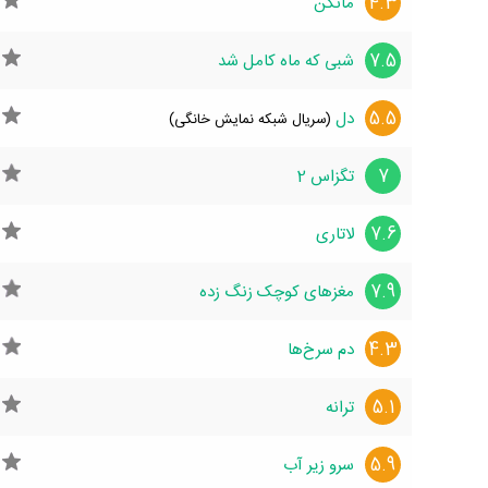
4.3
مانکن
7.5
شبی که ماه کامل شد
5.5
دل
(سریال شبکه نمایش خانگی)
7
تگزاس 2
7.6
لاتاری
7.9
مغزهای کوچک زنگ زده
4.3
دم سرخ‌ها
5.1
ترانه
5.9
سرو زیر آب