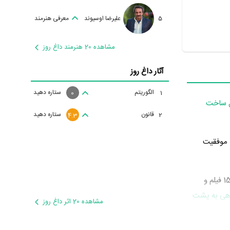
5
علیرضا اوسیوند
معرفی هنرمند
مشاهده 20 هنرمند داغ روز
آثار داغ روز
الگوریتم
ستاره دهید
1
0
 ساخت
قانون
ستاره دهید
2
4.3
 موفقیت
فارا بخشی نژاد در سال 1393 دوره‌ی پرتلاشی را در عرصه سینما و تلویزیون گذراند و در تولید آثار مهمی حضور داشته است. او در این سال در 15 فیلم و
هی به پشت
مشاهده 20 اثر داغ روز
وان مسئول
لق
به عنوان