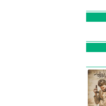
ت در
سریال
ان مسئول
 فوق سری
۳
به عنوان
الیت در
یرضا خمسه
عنی
 فارا
را بخشی نژاد از مجموع
14
،
فیلم