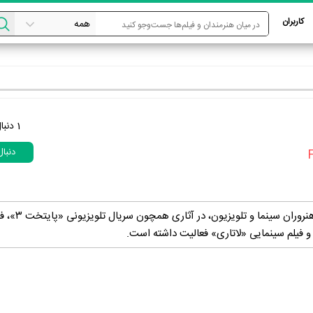
کاربران
1
دنبا
دنبا
فارا بخشی‌نژاد، مسئول هنروران سینما و تلویزیون، در آثا
 فیلم سینمایی «لاتاری» فعالیت داشته است.