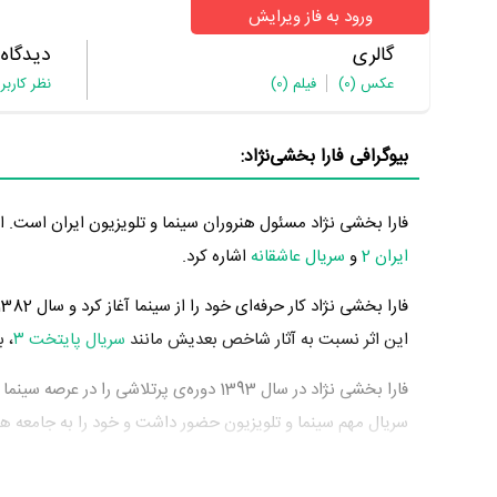
ورود به فاز ویرایش
گالری
دیدگاه
عکس
(0)
فیلم
(0)
نظر کاربر
بیوگرافی فارا بخشی‌نژاد:
فارا بخشی نژاد مسئول هنروران سینما و تلویزیون ایران است. از 
ایران 2
و
سریال عاشقانه
اشاره کرد.
فارا بخشی نژاد کار حرفه‌ای خود را از سینما آغاز کرد و سال 1382 در
این اثر نسبت به آثار شاخص بعدیش مانند
سریال پایتخت ۳
، 
سریال مهم سینما و تلویزیون حضور داشت و خود را به جامعه هنر
سر نگاه کن
به کارگردانی
مازیار میری
، فعالیت در
فیلم فصل بلوغ
هنروران ، فعالیت در
فیلم ارغوان
به عنوان مسئول هنروران ، فعا