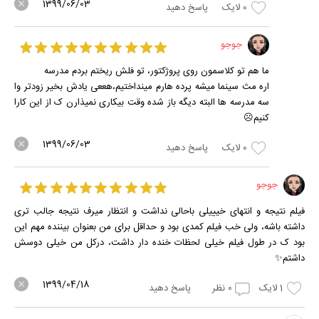
1399/06/03
0
لایک
پاسخ دهید
جوجو
ما هم تو کلاسمون روی پروژکتور، تو فلش ریختم بردم مدرسه
اره مث سینما میشه پرده هارم مینداختیم،هععی یادش بخیر زودتر وا
سه مدرسه ها البته دیگه باز شده وقت بیکاری نمیذارن ک از این کارا
کنیم⁦☹️⁩
1399/06/03
0
لایک
پاسخ دهید
جوجو
فیلم نتیجه و انتهای خیییلی باحالی نداشت و انتظار میرف نتیجه جالب تری
داشته باشه، ولی خب فیلم کمدی بود و حداقل برای من بعنوان بیننده مهم این
بود ک در طول فیلم خیلی لحظات خنده دار داشت، درکل من خیلی دوسش
داشتم✨
1399/04/18
1
لایک
0
نظر
پاسخ دهید