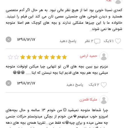
کمدی نسبتا خوبی بود اما از هیچ نظر عالی نبود. به هر حال اگر آدم متعصبی
هستید و دیدن شوخی های جنسیتی عصبی تان می کند این فیلم را نبینید.
خانواده ما با این چیزها مشکلی ندارند و بچه های کوچک هم اصلا متوجه
شوخی ها نمی شوند.
1398/12/17
1
لایک
2
نظر
پاسخ دهید
حمید ارضی
عزیزم برو ببین بچه های الان تو تنهایی چیا میکنن اونوقت متوجه
میشی بچه هم بچه های قدیم اینا بچه نیستن که اینا..... 😁😁😁
1398/12/17
2
لایک
پاسخ دهید
ملیکا قلمزن
چرا شماها متوجه نمیشید😑من خودم ۱۳ سالمه و حال بچه‌های
امروزو خوب میفهمم💎من خودم از بچگی میدونستم حرکات جنسی
چه معنی میده و برای چیه😁نه فقط من...تقریبا همه‌ی بچه های دهه