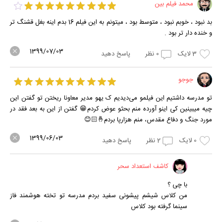
محمد فیلم بین
بد نبود ، خوبم نبود ، متوسط بود ، میتونم به این فیلم 16 بدم اینه بغل قشنگ تر
و خنده دار تر بود .
1399/07/03
3
لایک
0
نظر
پاسخ دهید
جوجو
تو مدرسه داشتیم این فیلمو می‌دیدیم ک یهو مدیر معاونا ریختن تو گفتن این
چیه میبینین کی اینو آورده منم بحثو عوض کردم😁 گفتن از این به بعد فقد در
مورد جنگ و دفاع مقدس، منم هزارپا بردم⁦🤞🏻⁩😊
1399/06/03
0
لایک
2
نظر
پاسخ دهید
کاشف استعداد سحر
با چی ؟
من کلاس شیشم پیشونی سفید بردم مدرسه تو تخته هوشمند فاز
سینما گرفته بود کلاس