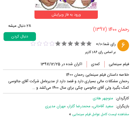
ورود به فاز ویرایش
28
دنبال میشه
(1397)
‏رحمان 1400‏
دنبال کردن
0
6
رای شما:
/
10
بر اساس رای
186
کاربر
فیلم سینمایی
کمدی
اکران شده در 1397/12/25
خلاصه داستان فیلم سینمایی رحمان 1400
رحمان مشکلات مالی بسیاری دارد و قصد دارد از مدیرعامل شرکت آقای جالوسی
کمک بگیرد ولی آقای جالوسی چکی برای سال ۱۴۰۰ می‌کشد و …
کارگردان:
منوچهر هادی
بازیگران:
سعید آقاخانی
،
محمدرضا گلزار
،
مهران مدیری
»
مشاهده لیست کامل عوامل فیلم سینمایی