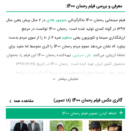
معرفی و بررسی فیلم رحمان 1400:
فیلم سینمایی رحمان 1400 به‌کارگردانی
منوچهر هادی
در 2 سال پیش یعنی سال
1397 در گونه کمدی تولید شده است. رحمان 1400 توانست در مرجع
ارزشگذاری سینما و تلویزیون یعنی
منظوم
نمره 6 از 10 را از سوی مردم بدست
بیاورد که نشان می‌دهد عموم مردم رحمان 1400 را اثری متوسط اما مفید برای
تماشا ارزیابی می‌کنند.
علی سرتیپی
تهیه‌کننده رحمان 1400 این فیلم را، به‌عنوان
محصول کشور ایران تهیه کرده است. رحمان 1400 در تاریخ 1397/12/25
پخش خود را توسط پخش‌کننده فیلمیران در سینما آغاز کرد. در آن روزها
نمایش بیشتر
رحمان 1400 توانست آمار فروش 22،522،589،000 تومان را به ثبت برساند.
بازیگران فیلم رحمان 1400
گالری عکس فیلم رحمان 1400
(18 تصویر)
مشاهده همه
بازیگران فیلم رحمان 1400 چه کسانی هستند؟ در رحمان 1400 بازیگرانی چون
اضافه کردن تصویر فیلم رحمان 1400
سعید آقاخانی
در نقش رحمان،
محمدرضا گلزار
در نقش اشکان،
مهران مدیری
در نقش پدر اشکان،
ساره بیات
در نقش نازیلا،
بهرام افشاری
در نقش انوش،