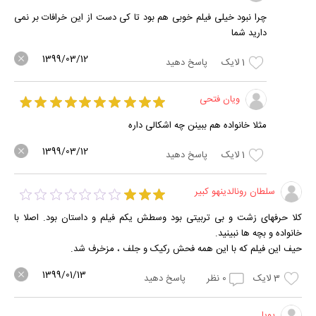
چرا نبود خیلی فیلم خوبی هم بود تا کی دست از این خرافات بر نمی
دارید شما
1399/03/12
1
لایک
پاسخ دهید
ویان فتحی
مثلا خانواده هم ببینن چه اشکالی داره
1399/03/12
1
لایک
پاسخ دهید
سلطان رونالدینهو کبیر
کلا حرفهای زشت و بی تربیتی بود وسطش یکم فیلم و داستان بود. اصلا با
خانواده و بچه ها نبینید.
حیف این فیلم که با این همه فحش رکیک و جلف ، مزخرف شد.
1399/01/13
3
لایک
0
نظر
پاسخ دهید
پویا