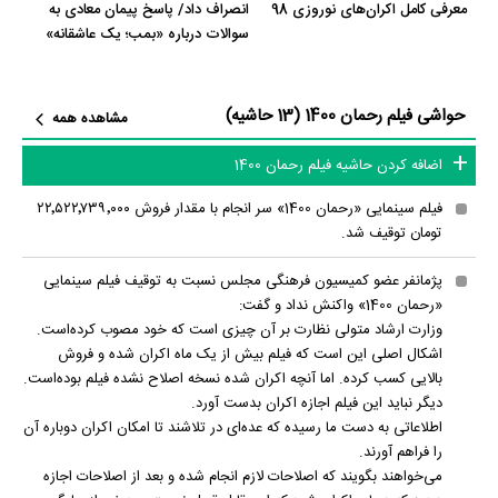
معرفی کامل اکران‌های نوروزی 98
انصراف داد/ پاسخ پیمان معادی به
بررسی فیلم رحمان 1400 193 نفر از میان مردم به نقد و تحلیل خود از رحمان
سوالات درباره «بمب؛ یک عاشقانه»
1400 پرداخته‌اند. در داده‌کاوی و تحلیل ابر کلیدواژه‌ها بررسی‌های مردم برای
فیلم رحمان 1400، بیشترین واژه‌های تکرار شده عبارت است از: رحمان، شوخی،
حواشی فیلم رحمان 1400 (13 حاشیه)
1400، هادی، جنسی، بغل و کمدی.
مشاهده همه
تاکنون در صفحه اختصاصی فیلم رحمان 1400 در
منظوم
اطلاعات بسیاری توسط
اضافه کردن حاشیه فیلم رحمان 1400
پژوهشگران و مردم ثبت شده است؛ در بخش گالری عکس و پوستر فیلم
فیلم سینمایی «رحمان 1400» سر انجام با مقدار فروش ۲۲٬۵۲۲٬۷۳۹٬۰۰۰
رحمان 1400 18 عدد، در بخش ویدئو و تیزر فیلم رحمان 1400 12 عدد، در بخش
تومان توقیف شد.
حواشی فیلم رحمان 1400 13 عدد، گردآوری و درج شده است. همچنین تاکنون
پژمانفر عضو کمیسیون فرهنگی مجلس نسبت به توقیف فیلم سینمایی
در بخش‌های دیالوگ برتر فیلم رحمان 1400، سوتی فیلم رحمان 1400 و نقد فیلم
«رحمان 1400» واکنش نداد و گفت:
رحمان 1400 هنوز موردی ثبت نشده است. قطعا ما و شما به این حد قانع
وزارت ارشاد متولی نظارت بر آن چیزی است که خود مصوب کرده‌است.
نیستیم؛ باید به‌کمک علاقمندان فیلم، سریال و تئاتر، این دایرة‌المعارف آنلاین و
اشکال اصلی این است که فیلم بیش از یک ماه اکران شده و فروش
بالایی کسب کرده. اما آنچه اکران شده نسخه اصلاح نشده فیلم بوده‌است.
بانک اطلاعات هنرمندان و آثار سینما، تلویزیون و تئاتر را کامل و کامل‌تر کنیم.
دیگر نباید این فیلم اجازه اکران بدست آورد.
اطلاعاتی به دست ما رسیده که عده‌ای در تلاشند تا امکان اکران دوباره آن
را فراهم آورند.
می‌خواهند بگویند که اصلاحات لازم انجام شده و بعد از اصلاحات اجازه