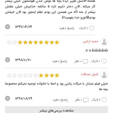
هشتاد🌈نسل تغییر کرده بچه ها عوض شدن هوششون خیلی بیشتر
کار میکنه...الان دختر داییم تازه ۵ سالشه خداییش خیلی عقلش
بیشتر از منه اگه من همسن این بودم عقلم اینجور بود الان انیشتن
بودم😄تورو خدا بفهمید🎻
1399/04/24
1
لایک
پاسخ دهید
حمید ارضی
👍👍👍👍👍☺️☺️
1398/10/20
0
لایک
0
نظر
پاسخ دهید
کمیل صداقت
خیلی فیلم مبتذل با حرکات زشتی بود و اصلا با خانواده توصیه نمیکنم مخصوصا
بچه ها
1398/08/29
1
لایک
0
نظر
پاسخ دهید
مشاهده بررسی‌های بیشتر