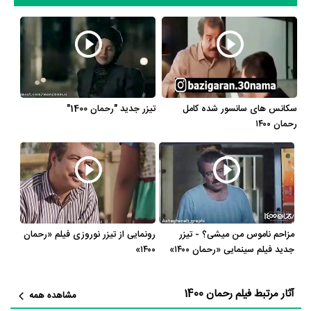
در خلاصه داستانی که یا از سوی تیم رسانه‌ای اثر و یا توسط دیگر رسانه‌ها درباره
داستان رحمان 1400 منتشر شده است، می‌خوانیم: «رحمان مشکلات مالی
بسیاری دارد و قصد دارد از مدیرعامل شرکت آقای جالوسی کمک بگیرد ولی آقای
جالوسی چکی برای سال ۱۴۰۰ می‌کشد و …»
سکانس های سانسور شده کامل
تیزر جدید "رحمان 1400"
فیلم رحمان 1400 از نظر ساختار (فرم)، محتوا و محیط تولید، به آثار مختلفی
رحمان ۱۴۰۰
شباهت دارد. با توجه به شاخص‌های متعدد و گوناگونی می‌توان گفت آثار
مرتبط فیلم رحمان 1400 عبارت است از:
فیلم تلویزیونی آینه بغل
،
فیلم ما همه با
هم هستیم
،
فیلم من سالوادور نیستم
،
فیلم دو طبقه روی پیلوت
و
فیلم سلام
بمبئی
.
فیلم رحمان 1400 و کارنامه فعالیت کارگردان و بازیگران
مزاحم ناموس من میشی؟ - تیزر
رونمایی از تیزر نوروزی فیلم «رحمان
جدید فیلم سینمایی «رحمان ۱۴۰۰»
۱۴۰۰»
از نظر تاریخچه فعالیت کارگردان و بازیگران فیلم رحمان 1400 نیز آمارها و نکات
جذابی را می‌توان بیان کرد. براساس آمارها فیلم رحمان 1400 به طور متوسط
آثار مرتبط فیلم رحمان 1400
مشاهده همه
فعالیت 7ام بازیگران این اثر است.