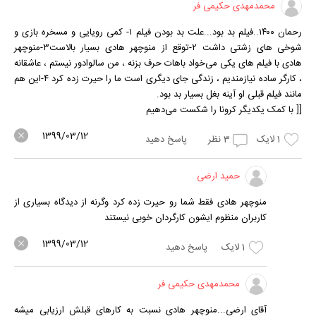
محمدمهدی حکیمی فر
رحمان ۱۴۰۰..فیلم بد بود...علت بد بودن فیلم ۱- کمی رویایی و مسخره بازی و
شوخی های زشتی داشت ۲-توقع از منوچهر هادی بسیار بالاست۳-منوچهر
هادی با فیلم های یکی می‌خواد باهات حرف بزنه ، من سالوادور نیستم ، عاشقانه
، کارگر ساده نیازمندیم ، زندگی جای دیگری است ما را حیرت زده کرد ۴-این هم
مانند فیلم قبلی او آینه بغل بسیار بد بود.
[[ با کمک یکدیگر کرونا را شکست می‌دهیم
1399/03/12
1
لایک
3
نظر
پاسخ دهید
حمید ارضی
منوچهر هادی فقط شما رو حیرت زده کرد وگرنه از دیدگاه بسیاری از
کاربران منظوم ایشون کارگردان خوبی نیستند
1399/03/12
1
لایک
پاسخ دهید
محمدمهدی حکیمی فر
آقای ارضی...منوچهر هادی نسبت به کارهای قبلش ارزیابی میشه