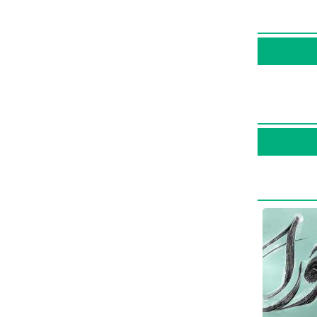
 صدابردار
قانه
تجربه
انست سطح
ان
سریال
ستیار
وحید دوزنده
ر وی تلویزیونی و 36% آثارش سینمایی است. در واقع وحید دوزنده از مجموع 11 اثری که در کارنامه
جلب
و
یخ
فعالیت