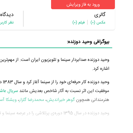
ورود به فاز ویرایش
گالری
دیدگاه
عکس
(0)
فیلم
(0)
نظر کاربر
بیوگرافی وحید دوزنده:
وحید دوزنده صدابردار سینما و تلویزیون ایران است. از مهم‌ترین 
اشاره کرد.
وحید دوزنده کار حرفه‌ای خود را از سینما آغاز کرد و سال 1383 در
موفقیت این اثر نسبت به آثار شاخص بعدیش مانند
سریال عاشق
هنرمندانی همچون
گوهر خیراندیش
،
محمدرضا گلزار
،
ویشکا آس
مهم سینما و تلویزیون حضور داشت و خود را به جامعه هنرمندان 
منوچهر هادی
و فعالیت در
فیلم کارگر ساده نیازمندیم
به عنوان ص