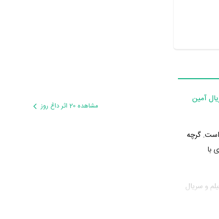
ال آمین
مشاهده 20 اثر داغ روز
 است. گرچه
 با
ل 1395 دوره‌ی پرتلاشی را در عرصه سینما و تلویزیون گذراند و در تولید آثار مهمی حضور داشته است. او در این سال در 2 فیلم و سریال
ارگردانی