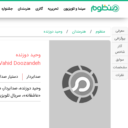
سینما و تلویزیون
تحریریه
گالری
هنرمندان
جشنواره
معرفی
منظوم
هنرمندان
وحید دوزنده
بیوگرافی
آثار
شاخص
‏وحید دوزنده‏
سوابق
Vahid Doozandeh
مشخصات
نظرات
صدابردار
دستیار صداب
وحید دوزنده، صدابردار، 
«عاشقانه»، سریال تلویز