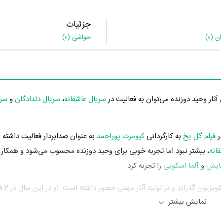
جزئیات
ان
(0)
حواشی
(0)
آثار وحید دوزنده می‌توان به فعالیت در
سریال عاشقانه
،
سریال دلدادگان
و
سری
فیلم گل یخ
به کارگردانی
کیومرث پوراحمد
به عنوان صدابردار فعالیت داشته
انه
، بیشتر نبود اما تجربه خوبی برای وحید دوزنده محسوب می‌شود و همکاری
ایش
و
آلما اسکویی
را تجربه کرد.
وحید دوزنده در سا
نمایش بیشتر
معرفی کرد. آثار مهم وحید دوزنده در این سال، فعالیت در
سریال عاشقانه
به ک
دابردار محسوب می‌شود.