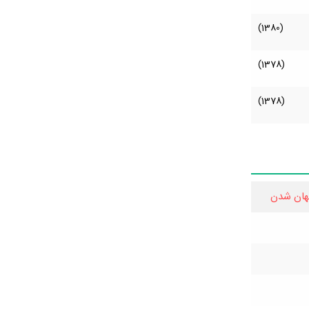
(1380)
(1378)
(1378)
هان شدن