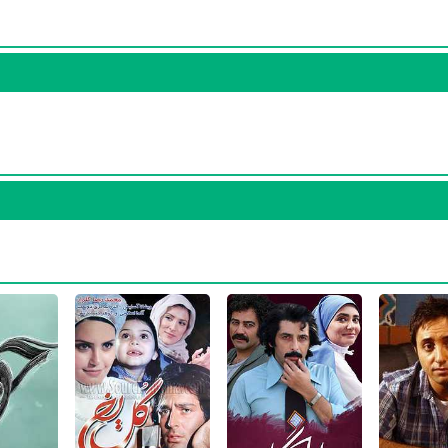
در
سریال عاشقانه
بوده است. وحید دوزنده سال 1395
سریال عاشقانه
به عنوان
الی فضای تلویزیون مطرح کند. وحید دوزنده توانست با فعالیت در
سریال عاش
گ و باتجربه‌ای نظیر
محمدرضا گلزار
،
مهناز افشار
،
فرزاد فرزین
و
پانته‌آ بهرام
تو
ان
نیز فعالیت داشته است. وحید دوزنده این‌بار با
منوچهر هادی
یعنی کارگرد
ا حسن‌پور
و
علیرضا استادی
همکاری داشت.
ر حرفه‌های دیگر نیز فعال بوده است. وحید دوزنده علاوه‌بر صدابردار به‌عنوان د
ثر وحید دوزنده در حرفه‌ی دستیار صدابردار،
سریال فرار بزرگ
است.
ر مدت زمان فعالیت خود، هم در تلویزیون و هم در سینما حضور داشته است. 
را باید بیشتر صدابردار تلویزیون بدانیم چرا که 64% آثا
ن
،
سریال بلندترین شب سال
،
سریال توماج
،
سریال نون وریحون
،
سریال حکم‌
کارگر ساده نیازمندیم
،
فیلم زنان ونوسی٬مردان مریخی
،
فیلم قرنطینه
و
فیلم گل 