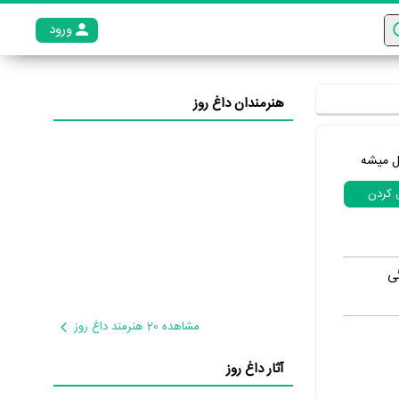
ورود
عضو م
هنرمندان داغ روز
ل میشه
ل کردن
گی
مشاهده 20 هنرمند داغ روز
آثار داغ روز