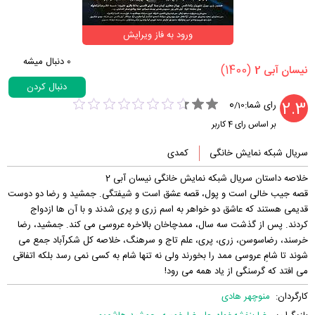
ورود به فاز ویرایش
0
دنبال میشه
(1400)
‏نیسان آبی 2‏
دنبال کردن
0
2.3
رای شما:
/
10
بر اساس رای
4
کاربر
سریال شبکه نمایش خانگی
کمدی
خلاصه داستان سریال شبکه نمایش خانگی نیسان آبی 2
قصه جیب خالی است و پول، قصه عشق است و شیفتگی. جمشید و رضا دو دوست
قدیمی هستند که عاشق دو خواهر به اسم زری و پری شدند و با آن ها ازدواج
کردند. پس از گذشت سه سال، ممدچاخان بالاخره عروسی می کند. جمشید، رضا
خرسند، رضاسوسن، زری، پری، علم تاج و سرهنگ، خلاصه کل شکرآباد جمع می
شوند تا شامِ عروسی ممد را بخورند ولی نه تنها شام به کسی نمی رسد بلکه اتفاقی
می افتد که گرسنگی از یاد همه می رود!
کارگردان:
منوچهر هادی