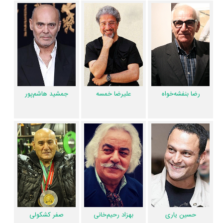
پول، قصه عشق است و شیفتگی. جمشید و رضا دو دوست قدیمی هستند که
عاشق دو خواهر به اسم زری و پری شدند و با آن ها ازدواج کردند. پس از
گذشت سه سال، ممدچاخان بالاخره عروسی می کند. جمشید، رضا خرسند،
رضاسوسن، زری، پری، علم تاج و سرهنگ، خلاصه کل شکرآباد جمع می شوند
تا شامِ عروسی ممد را بخورند ولی نه تنها شام به کسی نمی رسد بلکه اتفاقی
می افتد که گرسنگی از یاد همه می رود!»
رضا بنفشه‌خواه
علیرضا خمسه
جمشید هاشم‌پور
سریال نیسان آبی 2 و کارنامه فعالیت کارگردان و بازیگران
از نظر تاریخچه فعالیت کارگردان و بازیگران سریال نیسان آبی 2 نیز آمارها و
نکات جذابی را می‌توان بیان کرد. براساس آمارها سریال نیسان آبی 2 به طور
متوسط فعالیت 34ام بازیگران این اثر است.
عوامل تولید و بازیگران نیسان آبی 2 در اینستاگرام نیز فعال هستند و مجموع
میزان فالوئرهای اینستاگرام 11 نفر از این هنرمندان به بیش از 11،747،798 نفر
می‌رسد. بنابراین نیسان آبی 2 ظرفیت مناسبی برای دوباره دیدن شدن در میان
عموم مردم و طرفداران این هنرمندان دارد.
حسین یاری
بهزاد رحیم‌خانی
صفر کشکولی