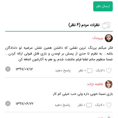
ارسال نظر
نظرات مردم (
6
نظر)
وروجک
فکر میکنم پررنگ ترین نقشی که داشتن همین نقش مرضیه تو دلدادگان
باشه..‌. به نظرم تا حدی از پسش بر اومدن و بازی قابل قبولی ارائه کردن...
ضمنا منظوم جانم لطفا فیلم عاشقت شدم رو هم به آثارشون اضافه کن
1397/07/12
1
لایک
0
نظر
پاسخ دهید
فاطمه نژاده
بازی نسبتا خوبی داره ولی خب خیلی کم کار
1397/06/22
0
لایک
0
نظر
پاسخ دهید