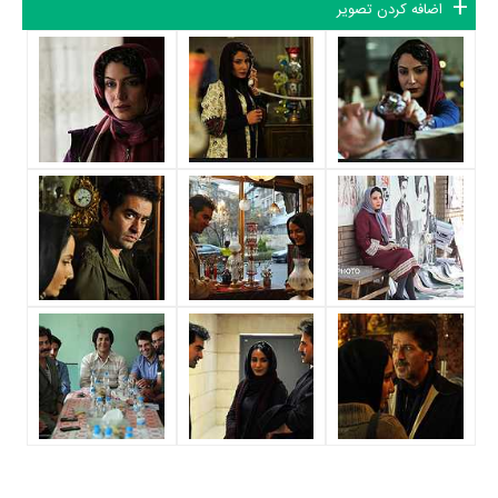
اضافه کردن تصویر
مقدم
همکاری داشته است. سمیرا حسن‌پور توانست با بازی در
سریال
پایتخت 1
تجربه بازیگری موفقی برای خود رقم بزند و همکاری در کنار
بازیگرانی نظیر
محسن تنابنده
،
علیرضا خمسه
،
ریما رامین‌فر
و
احمد مهران‌فر
بر تجارب او افزود.
سمیرا حسن‌پور علاوه‌بر
سریال پایتخت 1
، سال 1388 در
سریال چار دیواری
نیز بازی کرده است. سمیرا حسن‌پور این‌بار با
سیروس مقدم
یعنی کارگردان
سریال چار دیواری
و هنرمندانی چون
امیر جعفری
،
آتیلا پسیانی
،
مریم
امیرجلالی
و
ناهید مسلمی
همکاری داشت.
سمیرا حسن‌پور سال 1392 برای
فیلم تمشک
به کارگردانی
سامان سالور
توانست در 32مین دوره جشنواره فیلم فجر در بخش سودای سیمرغ برای
جایزه سیمرغ بلورین نقش اول زن نامزد شود.
در این سال‌ها سمیرا حسن‌پور با هنرمندان بسیاری تجربه‌ی کار داشته است
اما جالب است بدانید که در میان بازیگران کرامت رودساز با 2 مرتبه، جواد