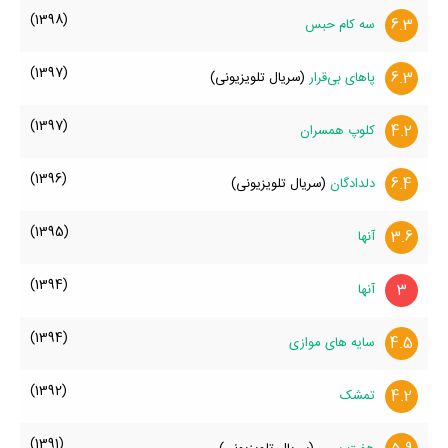
(1398)
6.3
سه کام حبس
(1397)
6.3
پاهای بی‌قرار
(سریال تلویزیونی)
(1397)
4.2
کلوپ همسران
(1396)
6.4
دلدادگان
(سریال تلویزیونی)
(1395)
3.6
آنها
(1394)
3
آنها
(1394)
4.5
سایه های موازی
(1392)
4.2
تمشک
(1391)