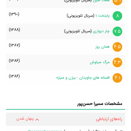
5.9
هفت سین
(سریال تلویزیونی)
(1390)
8
پایتخت 1
(سریال تلویزیونی)
(1388)
7.5
چار دیواری
(سریال تلویزیونی)
(1387)
4.5
همان روز
(1386)
4.3
مرگ سیاوش
(1386)
4.1
افسانه های جاویدان - بیژن و منیژه
مشخصات سمیرا حسن‌پور
راه‌های ارتباطی
پنهان شدن