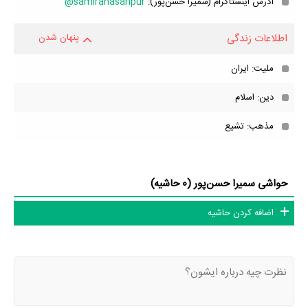
آدرس اینستاگرام (سمیرا حسن‌پور):
samirahasanpur@
اطلاعات زندگی
پنهان شدن
ملیت: ایران
دین: اسلام
مذهب: تشیع
حواشی سمیرا حسن‌پور (0 حاشیه)
اضافه کردن حاشیه