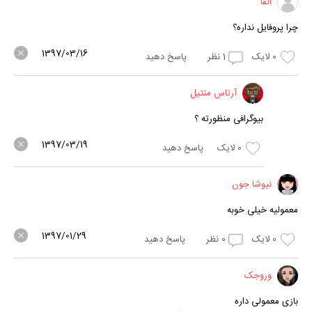
الفا
چرا پروفایل نداره؟
1397/03/16
0
لایک
1
نظر
پاسخ دهید
آرتاس منتیل
بیوگرافی منظورته ؟
1397/03/19
0
لایک
پاسخ دهید
نیوشا جون
معمولیه خیلی خوبه
1397/01/29
0
لایک
0
نظر
پاسخ دهید
وروجک
بازی معمولی داره