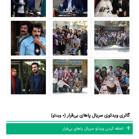
بازیگر و مدیریت آنها کار بسیار دشواری بوده است؛ باید بررسی کرد آیا
منوچهر
هادی
به‌عنوان کارگردان و به‌عنوان بازیگردان و همچنین تیم بازیگری پاهای
بی‌قرار توانسته‌اند در این زمینه موفق باشند و بازی‌های درخشانی را نمایش
دهند؟
از دیگر بازیگران سریال پاهای بی‌قرار می‌توان به
لیندا کیانی
،
سیروس همتی
،
آرش مجیدی
،
پانته‌آ بهرام
،
علی سخنگو
،
سانیا سالاری
،
سامان صفری
و
مهدی
صبایی
اشاره کرد.
متوسط سن بازیگران پاهای بی‌قرار براساس میزان سنی که از آنها در
دایرةالمعارف آنلاین سینما و تلویزیون یعنی
منظوم
ثبت شده، 43 سال است که
نشان می‌دهد بازیگران پاهای بی‌قرار عمدتا از میانسالان هستند.
داستان سریال پاهای بی‌قرار
گالری ویدئوی سریال پاهای بی‌قرار
(0 ویدئو)
از محتوا و داستان سریال پاهای بی‌قرار چقدر اطلاع دارید؟ فیلم‌نامه پاهای
اضافه کردن ویدئو سریال پاهای بی‌قرار
بی‌قرار توسط
بابک کایدان
و
مهدی محمدنژادیان
نوشته شده است.