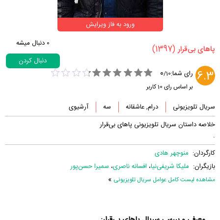
ورود به فاز ویرایش
0
دنبال میشه
(1397)
‏پاهای بی‌قرار‏
دنبال کردن
0
6.3
رای شما:
/
10
بر اساس رای
10
کاربر
سریال تلویزیونی
درام, عاشقانه
سه
آرشیوی
خلاصه داستان سریال تلویزیونی پاهای بی‌قرار
.
کارگردان:
منوچهر هادی
بازیگران:
ملیکا شریفی‌نیا
،
افسانه ناصری
،
سمیرا حسن‌پور
»
مشاهده لیست کامل عوامل سریال تلویزیونی
معرفی و بررسی سریال پاهای بی‌قرار: