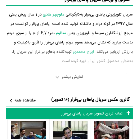
سریال تلویزیونی پاهای بی‌قرار به‌کارگردانی
منوچهر هادی
در 1 سال پیش یعنی
سال 1397 در گونه درام و عاشقانه تولید شده است. پاهای بی‌قرار توانست در
مرجع ارزشگذاری سینما و تلویزیون یعنی
منظوم
نمره 6.7 از 10 را از سوی مردم
بدست بیاورد که نشان می‌دهد عموم مردم پاهای بی‌قرار را اثری باکیفیت و
باارزش ارزیابی می‌کنند.
ایرج محمدی
تهیه‌کننده پاهای بی‌قرار این سریال را،
به‌عنوان محصول کشور ایران تهیه کرده است.
بازیگران سریال پاهای بی‌قرار
نمایش بیشتر
بازیگران سریال پاهای بی‌قرار چه کسانی هستند؟ در پاهای بی‌قرار بازیگرانی
گالری عکس سریال پاهای بی‌قرار
چون
ملیکا شریفی‌نیا
،
افسانه ناصری
،
سمیرا حسن‌پور
،
مسعود رایگان
،
پویا
(16 تصویر)
مشاهده همه
امینی
،
شاهرخ استخری مراغه
و
حمید گودرزی
به ایفای نقش و بازیگری
اضافه کردن تصویر سریال پاهای بی‌قرار
پرداخته‌اند. در سریال پاهای بی‌قرار حدود 15 بازیگر جلوی دوربین رفته‌اند که از
نظر تعداد بازیگران می‌توان پاهای بی‌قرار را یک اثر پربازیگر عنوان کرد. از
این‌لحاظ کارگردانی سریال پاهای بی‌قرار باتوجه به بازی گرفتن از این تعداد