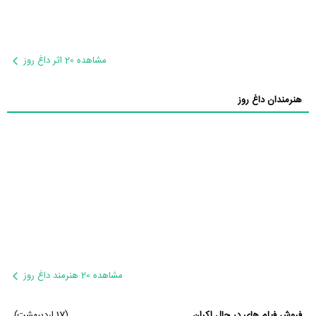
مشاهده 20 اثر داغ روز
هنرمندان داغ روز
مشاهده 20 هنرمند داغ روز
فروش فیلم های در حال اکران
(17 اردیبهشت)