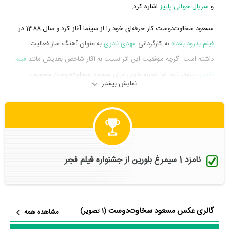
و
سریال حوالی پاییز
اشاره کرد.
مسعود سخاوت‌دوست کار حرفه‌ای خود را از سینما آغاز کرد و سال 1388 در
فیلم بدرود بغداد
به کارگردانی
مهدی نادری
به عنوان آهنگ ساز فعالیت
داشته است. گرچه موفقیت این اثر نسبت به آثار شاخص بعدیش مانند
فیلم
نفس
، بیشتر نبود اما تجربه خوبی برای مسعود سخاوت‌دوست محسوب
نمایش بیشتر
می‌شود و همکاری با هنرمندانی همچون
مصطفی زمانی
،
پانته‌آ بهرام
،
مزدک میر عابدینی
و
مجید بهرامی
را تجربه کرد.
مسعود سخاوت‌دوست در سال 1394 دوره‌ی پرتلاشی را در عرصه سینما و
تلویزیون گذراند و در تولید آثار مهمی حضور داشته است. او در این سال در
3 فیلم مهم سینما حضور داشت و خود را به جامعه هنرمندان معرفی کرد.
نامزد 1 سیمرغ بلورین از جشنواره فیلم فجر
آثار مهم مسعود سخاوت‌دوست در این سال، فعالیت در
فیلم گمیچی
به
کارگردانی
مجید اسماعیلی پارسا
، فعالیت در
فیلم عشقولانس
به عنوان آهنگ
ساز و فعالیت در
فیلم نفس
به عنوان آهنگ ساز محسوب می‌شود.
گالری عکس مسعود سخاوت‌دوست
(1 تصویر)
مشاهده همه
شاید یکی از مهم‌ترین بخش‌های بیوگرافی مسعود سخاوت‌دوست فعالیت در