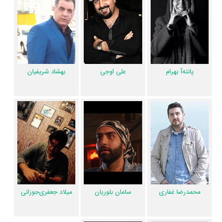
همکاریِ اول رخ داده، به‌عبارت دیگر در این سریال میان هر یک از 11 بازیگر با
یکدیگر یک رابطه همکاری شکل گرفته که 44 همکاری برای اولین‌مرتبه در ملکه
گدایان رخ داده است. مانند:
رویا نونهالی
و
فرزاد فرزین
،
باران کوثری
و
علی
اوجی
،
پانته‌آ بهرام
و
سامان بلوریان
،
بهشاد شریفیان
و
محمدرضا غفاری
،
میلاد
جعفری‌جوزانی
و
علی ظهوری
.
پانته‌آ بهرام
علی اوجی
بهشاد شریفیان
عوامل تولید و بازیگران ملکه گدایان در اینستاگرام نیز فعال هستند و مجموع
میزان فالوئرهای اینستاگرام 10 نفر از این هنرمندان به بیش از 6،174،374 نفر
می‌رسد.
عوامل سریال ملکه گدایان
اگر از تصویربرداری سریال ملکه گدایان خوشتان آمده و یا دوستش ندارید، بهتر
است بدانید مدیر فیلمبرداری آن
رضا شیبانی
بوده است. نظرتان درباره
ضرباهنگ و تدوین سریال ملکه گدایان چیست؟ تدوین ملکه گدایان را
امین
محمدرضا غفاری
سامان بلوریان
میلاد جعفری‌جوزانی
عابدی
انجام داده است. اگر صدای ملکه گدایان به‌گوشتان نشسته و یا از آن
ناراضی هستید، شما را با صدابردار سریال ملکه گدایان یعنی
علی ظهوری
و