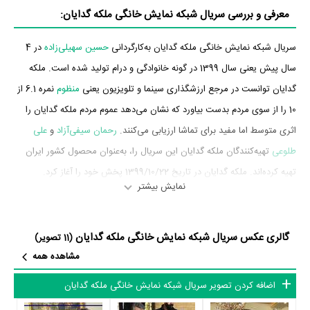
معرفی و بررسی سریال شبکه نمایش خانگی ملکه گدایان:
سریال شبکه نمایش خانگی ملکه گدایان به‌کارگردانی
حسین سهیلی‌زاده
در 4
سال پیش یعنی سال 1399 در گونه خانوادگی و درام تولید شده است. ملکه
گدایان توانست در مرجع ارزشگذاری سینما و تلویزیون یعنی
منظوم
نمره 6.1 از
10 را از سوی مردم بدست بیاورد که نشان می‌دهد عموم مردم ملکه گدایان را
اثری متوسط اما مفید برای تماشا ارزیابی می‌کنند.
رحمان سیفی‌آزاد
و
علی
طلوعی
تهیه‌کنندگان ملکه گدایان این سریال را، به‌عنوان محصول کشور ایران
تهیه کرده‌اند. ملکه گدایان در تاریخ 1399/10/22 پخش خود را آغاز کرد.
نمایش بیشتر
بازیگران سریال ملکه گدایان
گالری عکس سریال شبکه نمایش خانگی ملکه گدایان
بازیگران سریال ملکه گدایان چه کسانی هستند؟ در ملکه گدایان بازیگرانی چون
(11 تصویر)
مشاهده همه
رویا نونهالی
،
باران کوثری
،
فرزاد فرزین
،
پانته‌آ بهرام
،
علی اوجی
،
بهشاد شریفیان
و
محمدرضا غفاری
به ایفای نقش و بازیگری پرداخته‌اند. در سریال ملکه گدایان
اضافه کردن تصویر سریال شبکه نمایش خانگی ملکه گدایان
حدود 11 بازیگر جلوی دوربین رفته‌اند که از نظر تعداد بازیگران می‌توان ملکه