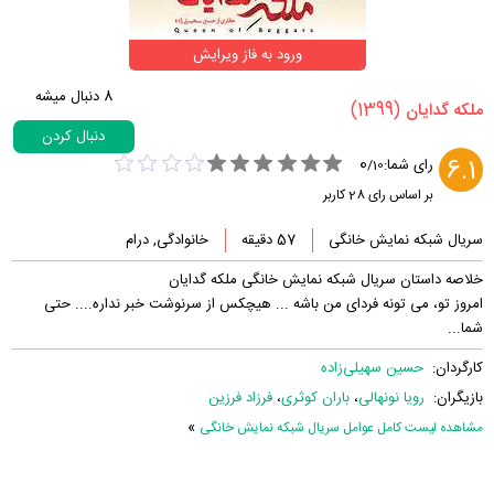
ورود به فاز ویرایش
8
دنبال میشه
(1399)
‏ملکه گدایان‏
دنبال کردن
0
6.1
رای شما:
/
10
بر اساس رای
28
کاربر
سریال شبکه نمایش خانگی
57 دقیقه
خانوادگی, درام
خلاصه داستان سریال شبکه نمایش خانگی ملکه گدایان
امروز تو، می تونه فردای من باشه ... هیچکس از سرنوشت خبر نداره.... حتی
شما...
کارگردان:
حسین سهیلی‌زاده
بازیگران:
رویا نونهالی
،
باران کوثری
،
فرزاد فرزین
»
مشاهده لیست کامل عوامل سریال شبکه نمایش خانگی