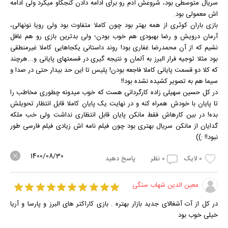
سریال متوسطی بود، شروعش آدم رو برای ادامه دادن کنجکاو میکرد ولی ادامه
اش معمولی بود.
بازی باران کوثری از همه بهتر بود چون کاملا متفاوت بود ولی رویا نونهالی،
آرمان درویش و رضا بهبودی هم خوب بودن؛ ولی بدترین بازی رو هم غافل
نشیم که از آن محمدرضا غفاری بود! روند داستانی یکجاهایی کاملا غیرمنطقی
بود مثلا توجیه فرار البرز به آلمان و نتیجه گیری در قسمتهای پایانی و...هرچند
که کلا دو قسمت پایانی کاملا فاجعه بودن! پلیس تا این حد بیدار حتی در صدا و
سیما هم به تصویر کشیده نشده بود!!
در کل حسین سهیلی زاده کارگردانی هست که خوب میدونه چطوری مخاطب را
تا پایان با خودش همراه کنه و در نهایت یک پایان کاملا قابل انتظار تحویلش
بده! در بین کارهاش فقط مانکن پایان قابل انتظاری نداشت ولی خب ملکه
گدایان از مانکن سریال بهتری بود چون فیلم نامه اش زیادی فیلم فارسی طور
نبود!! :))
1400/08/30
0
لایک
0
نظر
پاسخ دهید
معین الدین شهاب سنگی
در کل از آت آشغالای جدید بازار بهتره . بازی کاراکتر های البرز و پارسا و آریا
خیلی خوب بود