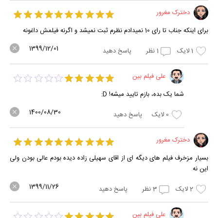
دخترک مغرور
برای اینکه جناب تا رای 10 نمیدادم نظرم ثبت نمیشد و اگرنه فیلمش داغونه
1399/12/01
1
لایک
1
نظر
پاسخ دهید
علی فیلم بین
شما یک بده، بازم تایید میشه! D:
1400/08/30
0
لایک
پاسخ دهید
دخترک مغرور
بسیار مزخرف فیلم های دیگه ای از اقای سهیلی زاده دیده بودم عالی بودن ولی
این نه
1399/11/26
2
لایک
3
نظر
پاسخ دهید
علی فیلم بین