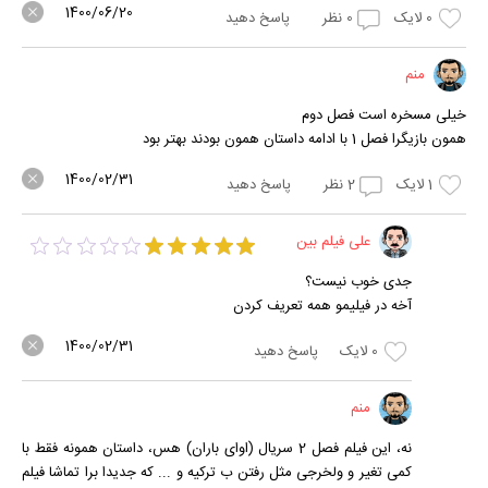
1400/06/20
0
لایک
0
نظر
پاسخ دهید
منم
خیلی مسخره است فصل دوم
همون بازیگرا فصل 1 با ادامه داستان همون بودند بهتر بود
1400/02/31
1
لایک
2
نظر
پاسخ دهید
علی فیلم بین
جدی خوب نیست؟
آخه در فیلیمو همه تعریف کردن
1400/02/31
0
لایک
پاسخ دهید
منم
نه، این فیلم فصل 2 سریال (اوای باران) هس، داستان همونه فقط با
کمی تغیر و ولخرجی مثل رفتن ب ترکیه و ... که جدیدا برا تماشا فیلم