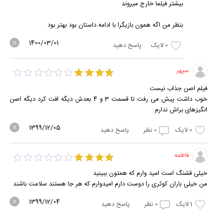
بیشتر فیلما خارج میروند
بنظر من اگه همون بازیگرا با ادامه داستان بود بهتر بود
1400/03/01
0
لایک
پاسخ دهید
سپهر
فیلم اصن جذاب نیست
خوب داشت پیش می رفت تا قسمت 3 و 4 بعدش دیگه افت کرد دیگه اصن
انگیزهای براش ندارم
1399/12/05
0
لایک
0
نظر
پاسخ دهید
فاطمه
خیلی قشنگ است امید وارم که همتون ببینید
من خیلی باران کوثری را دوست دارم امیدوارم که هر جا هستند سلامت باشند
1399/12/04
1
لایک
0
نظر
پاسخ دهید