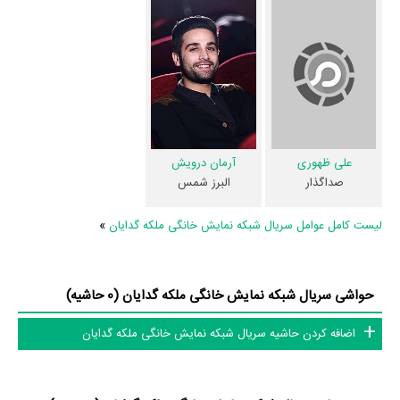
مهدی آزادی
و صداگذار آن یعنی
علی ظهوری
آشنا می‌کنیم.
سهیل میرسپاسی
طراحی صحنه سریال ملکه گدایان را انجام نموده و
الهام شعبانی
طراحی لباس
سریال ملکه گدایان را انجام داده است. موسیقی متن سریال ملکه گدایان اثر
مسعود سخاوت‌دوست
است.
از دیگر عوامل اثر می‌توان به
امین محمودی
دستیار اول کارگردان سریال ملکه
گدایان،
زهرا مهدوی
منشی صحنه سریال ملکه گدایان و اشاره کرد. در مجموع
علی ظهوری
آرمان درویش
بیش از 29 نفر در تولید سریال ملکه گدایان نقش داشته‌اند و هر یک از آنها در
صداگذار
البرز شمس
منظوم
یک صفحه اختصاصی دارند.
لیست کامل عوامل سریال شبکه نمایش خانگی ملکه گدایان
»
اطلاعات سریال ملکه گدایان
همچنین در بخش بررسی سریال ملکه گدایان 15 نفر از میان مردم به نقد و
حواشی سریال شبکه نمایش خانگی ملکه گدایان (0 حاشیه)
تحلیل خود از ملکه گدایان پرداخته‌اند.
اضافه کردن حاشیه سریال شبکه نمایش خانگی ملکه گدایان
تاکنون در صفحه اختصاصی سریال ملکه گدایان در
منظوم
اطلاعات بسیاری
توسط پژوهشگران و مردم ثبت شده است؛ در بخش گالری عکس و پوستر
سریال ملکه گدایان 11 عدد، گردآوری و درج شده است. همچنین تاکنون در