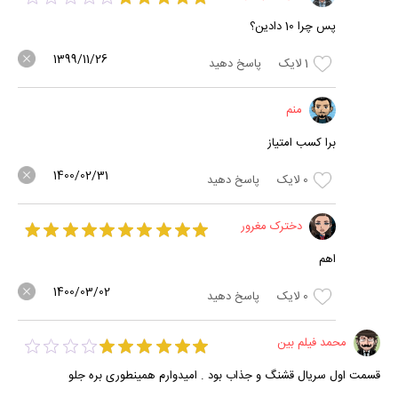
پس چرا 10 دادین؟
1399/11/26
1
لایک
پاسخ دهید
منم
برا کسب امتیاز
1400/02/31
0
لایک
پاسخ دهید
دخترک مغرور
اهم
1400/03/02
0
لایک
پاسخ دهید
محمد فیلم بین
قسمت اول سریال قشنگ و جذاب بود . امیدوارم همینطوری بره جلو