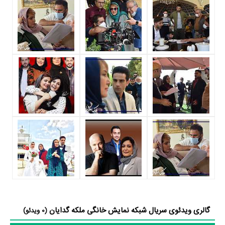
گدایان را یک اثر پربازیگر عنوان کرد. از این‌لحاظ کارگردانی سریال ملکه گدایان
باتوجه به بازی گرفتن از این تعداد بازیگر و مدیریت آنها کار بسیار دشواری بوده
است؛ باید بررسی کرد آیا
حسین سهیلی‌زاده
به‌عنوان کارگردان و به‌عنوان
بازیگردان و همچنین تیم بازیگری ملکه گدایان توانسته‌اند در این زمینه موفق
باشند و بازی‌های درخشانی را نمایش دهند؟
از دیگر بازیگران سریال ملکه گدایان می‌توان به
سامان بلوریان
،
میلاد
جعفری‌جوزانی
،
علی ظهوری
در نقش صداگذار و
آرمان درویش
در نقش البرز
شمس اشاره کرد.
متوسط سن بازیگران ملکه گدایان براساس میزان سنی که از آنها در
دایرةالمعارف آنلاین سینما و تلویزیون یعنی
منظوم
ثبت شده، 44 سال است که
نشان می‌دهد بازیگران ملکه گدایان عمدتا از میانسالان هستند.
داستان سریال ملکه گدایان
از محتوا و داستان سریال ملکه گدایان چقدر اطلاع دارید؟ فیلم‌نامه ملکه گدایان
گالری ویدئوی سریال شبکه نمایش خانگی ملکه گدایان
(0 ویدئو)
توسط
حامد افضلی
و
امین محمودی
نوشته شده است.