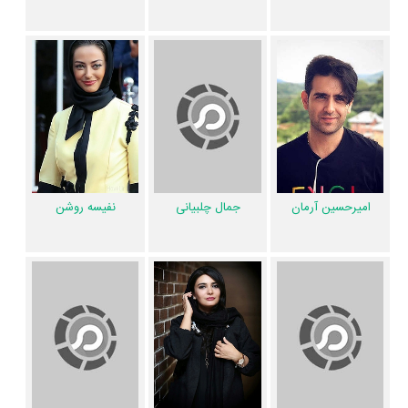
روشن
،
لیندا کیانی
،
شبنم قلی‌خانی
،
رها حیدری‌پور
،
امیرعباس سوری
،
علی
رامندی
،
کسری بشکاردانا
،
سجاد شیرپور
،
علی شهبازی
،
مرجان شکوفکی
،
حسین
کریمی
،
مجتبی احمدی
،
محمدرضا علیرضایی
،
ابوالفضل احمدی
،
سیدسپهر
رضویون
،
پیام پاکانی
،
کسری بالایی
،
محمدرضا فروتن
،
نازنین بیاتی
،
مریلا
زارعی
،
رابعه مدنی
،
محمد صادقی
،
پانته آ کیقبادی
،
مهتا سیدیان
،
علی فرهنگی
،
بهزاد محسنی
،
مجید لطفی
،
صادق عرفانی
،
مهدی فرجی
،
محمد قربانی
،
کامبیز
بنان
و
محمد زاهدی
را در این اثر تجربه کرده است. در میان بازیگران مانکن نیز
6472 همکاریِ اول رخ داده، به‌عبارت دیگر در این سریال میان هر یک از 115
امیرحسین آرمان
جمال چلبیانی
نفیسه روشن
بازیگر با یکدیگر یک رابطه همکاری شکل گرفته که 6472 همکاری برای
اولین‌مرتبه در مانکن رخ داده است. مانند:
رضا توکلی
و
علی‌اصغر نوعی
،
همایون ارشادی
و
حسن رضا‌زاده
،
حسین پاکدل
و
علی دهقان‌زاده
،
امیرحسین
آرمان
و
جمال چلبیانی
،
نفیسه روشن
و
علیرضا میرزامحمدعلی
.
عوامل تولید و بازیگران مانکن در اینستاگرام نیز فعال هستند و مجموع میزان
فالوئرهای اینستاگرام 26 نفر از این هنرمندان به بیش از 12،020،190 نفر
می‌رسد. بنابراین مانکن ظرفیت مناسبی برای دوباره دیدن شدن در میان عموم