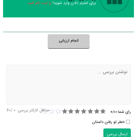
برای امتیاز دادن وارد شوید!
یا ثبت نام کنید
مانکن 6 عدد، در بخش ویدئو و تیزر سریال مانکن 13 عدد، گردآوری و درج
شده است. همچنین تاکنون در بخش‌های حواشی سریال مانکن، دیالوگ برتر
نظر خود را ثبت کنید
سریال مانکن، سوتی سریال مانکن و نقد سریال مانکن هنوز موردی ثبت نشده
است. قطعا ما و شما به این حد قانع نیستیم؛ باید به‌کمک علاقمندان فیلم،
انجام ارزیابی
سریال و تئاتر، این دایرة‌المعارف آنلاین و بانک اطلاعات هنرمندان و آثار سینما،
تلویزیون و تئاتر را کامل و کامل‌تر کنیم.
حداقل کارکتر بررسی:
0
/60
0
رای شما:
/
10
خطر لو رفتن داستان
ارسال بررسی