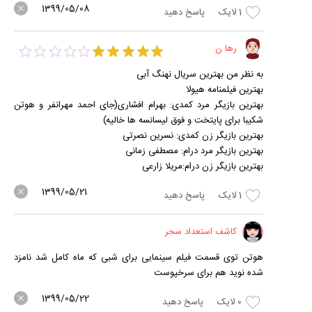
1399/05/08
1
لایک
پاسخ دهید
رها ن
به نظر من بهترین سریال نهنگ آبی
بهترین فیلمنامه هیولا
بهترین بازیگر مرد کمدی: بهرام افشاری(جای احمد مهرانفر و هوتن
شکیبا برای پایتخت و فوق لیسانسه ها خالیه)
بهترین بازیگر زن کمدی: نسرین نصرتی
بهترین بازیگر مرد درام: مصطفی زمانی
بهترین بازیگر زن درام:مریلا زارعی
1399/05/21
1
لایک
پاسخ دهید
کاشف استعداد سحر
هوتن توی قسمت فیلم سینمایی برای شبی که ماه کامل شد نامزد
شده نوید هم برای سرخپوست
1399/05/22
0
لایک
پاسخ دهید