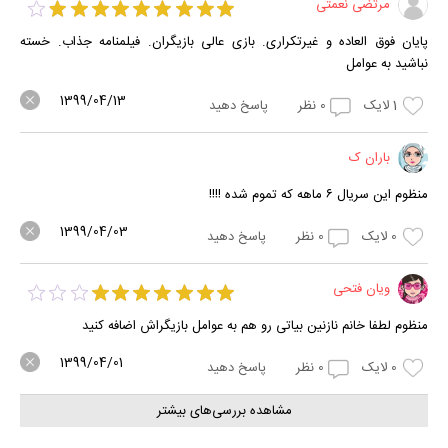
مرتضی نعمتی
پایان فوق العاده و غیرتکراری. بازی عالی بازیگران. فیلمنامه جذاب. خسته
نباشید به عوامل
1399/04/13
1
لایک
0
نظر
پاسخ دهید
باران ک
منظوم این سریال ۶ ماهه که تموم شده !!!!
1399/04/03
0
لایک
0
نظر
پاسخ دهید
ویان فتحی
منظوم لطفا خانم نازنین بیاتی رو هم به عوامل بازیگراش اضافه کنید
1399/04/01
0
لایک
0
نظر
پاسخ دهید
مشاهده بررسی‌های بیشتر