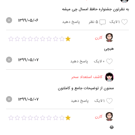
به نظرتون جشنواره حافظ امسال چی میشه
1399/05/06
1
لایک
5
نظر
پاسخ دهید
کارن
هیچی
1399/05/07
0
لایک
پاسخ دهید
کاشف استعداد سحر
ممنون از توضیحات جامع و کاملتون
1399/05/07
1
لایک
پاسخ دهید
کارن
😂