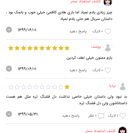
کاشف استعداد سحر
چیز زیادی یادم نمیاد اما بازی هادی کاظمی خیلی خوب و بانمک بود ،
داستان سریال هم حتی یادم نمیاد
1399/06/01
0
لایک
پاسخ دهید
یوسف
بازم ممنون خیلی لطف کردین
1399/06/01
0
لایک
پاسخ دهید
بردیا
بد نبود ولی داستان خیلی خاصی نداشت دل قشنگ تره مثل هم هست
داستاناشون ولی دل قشنگ تره.
1399/05/31
1
لایک
0
نظر
پاسخ دهید
کاشف استعداد سحر