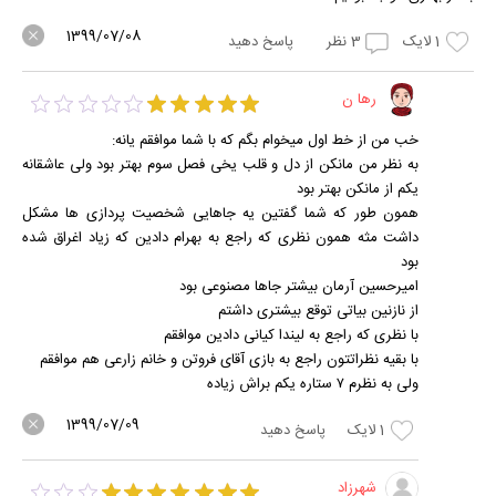
1399/07/08
1
لایک
3
نظر
پاسخ دهید
رها ن
خب من از خط اول میخوام بگم که با شما موافقم یانه:
به نظر من مانکن از دل و قلب یخی فصل سوم بهتر بود ولی عاشقانه
یکم از مانکن بهتر بود
همون طور که شما گفتین یه جاهایی شخصیت پردازی ها مشکل
داشت مثه همون نظری که راجع به بهرام دادین که زیاد اغراق شده
بود
امیرحسین آرمان بیشتر جاها مصنوعی بود
از نازنین بیاتی توقع بیشتری داشتم
با نظری که راجع به لیندا کیانی دادین موافقم
با بقیه نظراتتون راجع به بازی آقای فروتن و خانم زارعی هم موافقم
ولی به نظرم ۷ ستاره یکم براش زیاده
1399/07/09
1
لایک
پاسخ دهید
شهرزاد