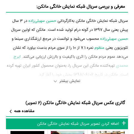
معرفی و بررسی سریال شبکه نمایش خانگی مانکن:
سریال شبکه نمایش خانگی مانکن به‌کارگردانی
حسین سهیلی‌زاده
در 3 سال
پیش یعنی سال 1397 در گونه درام تولید شده است. مانکن که اولین سریال
حسین سهیلی‌زاده
محسوب می‌شود و توانست در مرجع ارزشگذاری سینما و
تلویزیون یعنی
منظوم
نمره 7.1 از 10 را از سوی مردم بدست بیاورد که نشان
می‌دهد عموم مردم مانکن را اثری باکیفیت و باارزش ارزیابی می‌کنند.
ایرج
محمدی
تهیه‌کننده مانکن این سریال را، به‌عنوان محصول کشور ایران تهیه کرده
است. مانکن در تاریخ 1398/06/02 پخش خود را آغاز کرد.
نمایش بیشتر
بازیگران سریال مانکن
گالری عکس سریال شبکه نمایش خانگی مانکن
بازیگران سریال مانکن چه کسانی هستند؟ در مانکن بازیگرانی چون
رضا توکلی
،
(6 تصویر)
مشاهده همه
علی‌اصغر نوعی
،
همایون ارشادی
،
حسن رضا‌زاده
،
حسین پاکدل
،
علی دهقان‌زاده
و
امیرحسین آرمان
به ایفای نقش و بازیگری پرداخته‌اند. در سریال مانکن حدود
اضافه کردن تصویر سریال شبکه نمایش خانگی مانکن
115 بازیگر جلوی دوربین رفته‌اند که از نظر تعداد بازیگران می‌توان مانکن را یک