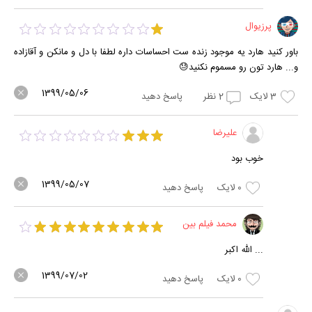
پرزیوال
باور کنید هارد یه موجود زنده ست احساسات داره لطفا با دل و مانکن و آقازاده
و... هارد تون رو مسموم نکنید😓
1399/05/06
3
لایک
2
نظر
پاسخ دهید
علیرضا
خوب بود
1399/05/07
0
لایک
پاسخ دهید
محمد فیلم بین
... الله اکبر
1399/07/02
0
لایک
پاسخ دهید