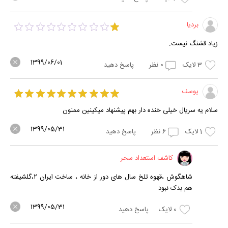
بردیا
زیاد قشنگ نیست.
1399/06/01
3
لایک
0
نظر
پاسخ دهید
یوسف
سلام یه سریال خیلی خنده دار بهم پیشنهاد میکینین ممنون
1399/05/31
1
لایک
6
نظر
پاسخ دهید
کاشف استعداد سحر
شاهگوش ،قهوه تلخ سال های دور از خانه ، ساخت ایران ۲،گلشیفته
هم بدک نبود
1399/05/31
0
لایک
پاسخ دهید