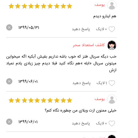
یوسف
هم اینارو دیدم
1399/05/31
0
لایک
پاسخ دهید
کاشف استعداد سحر
خب دیگه سریال طنز که خوب باشه نداریم بقیش آبکیه اگه میخواین
میتونن سریال «ابله »هم نگاه کنید قبلا دیدم چیز زیادی یادم نمیاد
ازش
1399/06/01
1
لایک
پاسخ دهید
یوسف
خیلی ممنون ازت ویلای من چطوره نگاه کنم؟
1399/06/01
0
لایک
پاسخ دهید