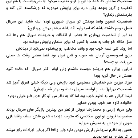
شخصیت سلمان که همه جا این و اونو تعقیب میکرد آیا نمی‌توانست با هم این
تعقیب و گریز بفهمه یکی داره برای پاپوش میدوزه که ورشکسته اش کنه و
بفرستمش زندان؟
شخصیت افسون واقعا بودنش تو سریال ضروری لود؟ البته شاید این سریال
فصل دومم داشته باشه که امیدوارم اگه باشه بیشتر بهش بپردازن؟
به غیر از شخصیت پردازی ها بعضی از اتفاقات و جریانات سریال هم رها شد
مثل علاقه خواجات به همتا یا کسی که برای سلمان پاپوش دوخته بود
اما روند کلی قصه خوب بود و واقعا مخاطب رو پیشکوه نمی‌کرد از دیدنش
بازی امیرحسین آرمان هم خوب و قابل قبول بود فقط بعضی وقت ها خیلی
می‌رفت تو ژست!
نازنین بیاتی هم بازیشو دوست داشتم ولی اونم اکثر سریال اگه دقت کنید
همش در حال گریه بود!
فرزاد فرزین هم خداییش مصنوعی نبود بازیش ولی دیگه خیلی اغراق آمیز شد
شخصیت بهرام(البته از اواسط سریال به نظرم بهتر شد بازیش)
لیندا کیانی هم به نظرم خوب بود اما کلا به نظر من تو کار های طنز خیلی بهتره
خانواده کاوه هم خوب بودن خدایی
ولی مریلا زارعی و محمدرضا فروتن از نظر من بهترین بازیگر های سریال بودند
مخصوصا فروتن تو اون سکانسی که متوجه دزدیده شدن فلش میشه واقعا بازی
خوبی از خودش به نمایش میزاره
همین به نظرم سریالش ارزش دیدن داره ولی واقعا اگر برخی ایرادات رفع میشد
با اثر بهتری مواجه بودیم