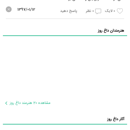
1397/01/12
0
لایک
0
نظر
پاسخ دهید
هنرمندان داغ روز
مشاهده 20 هنرمند داغ روز
آثار داغ روز