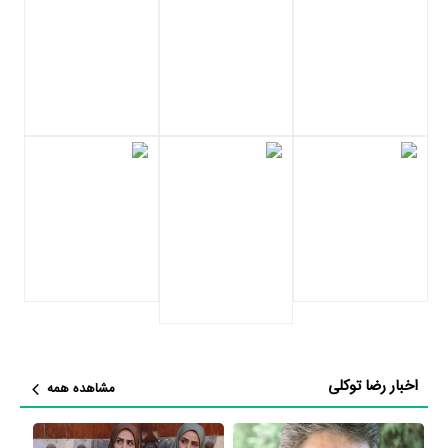
(فصل دوم)
،
سریال افسانه هزار پایان
،
سریال رهایی
،
سریال سوء تفاهم
،
سریال برادر
،
سریال کیمیا
،
سریال آسمان من
،
سریال آخرین بازی
،
سریال
راستش را بگو
،
سریال پنج کیلومتر تا بهشت
،
سریال چهار چرخ
،
سریال
فاصله‌ها
،
سریال دارا و ندار
،
سریال پنجمین خورشید
،
سریال زیرزمین
،
سریال خانه‌دل
،
سریال فصل‌ زرد
،
سریال آیه‌های زمینی
،
سریال فرستاده
،
سریال سفر سبز
،
سریال رستوران خانوادگی
،
سریال اصحاب کهف
،
سریال
مردان آنجلس
و
سریال سیمرغ
نام‌های و در 21 اثر در سینما با نام‌های
فیلم
یاسین
،
فیلم هیس! دخترها فریاد نمی زنند
،
فیلم آقای بازیگر
،
فیلم دوازده
صندلی
،
فیلم بوی گندم
،
فیلم قند تلخ
،
فیلم معبد جان
،
فیلم استخونای بابام
،
فیلم دایناسور
،
فیلم خیلی دور، خیلی نزدیک
،
فیلم آیه های زمینی
،
فیلم
تیک
،
فیلم مریم مقدس
،
فیلم جوانی
،
فیلم روز شیطان
،
فیلم آخرین
شناسایی
،
فیلم تعقیب سایه‌ها
،
فیلم در مسیر تندباد
،
فیلم افسون
،
فیلم
سیمرغ
و
فیلم غریبه
بازی کرده است.
اخبار رضا توکلی
مشاهده همه
اینستاگرام رضا توکلی یکی از راه‌های ارتباطی او با مخاطبانش است. رضا
توکلی در اینستاگرام بیش از 100،435 نفر دنبال‌کننده دارد و بیش از 188 نفر