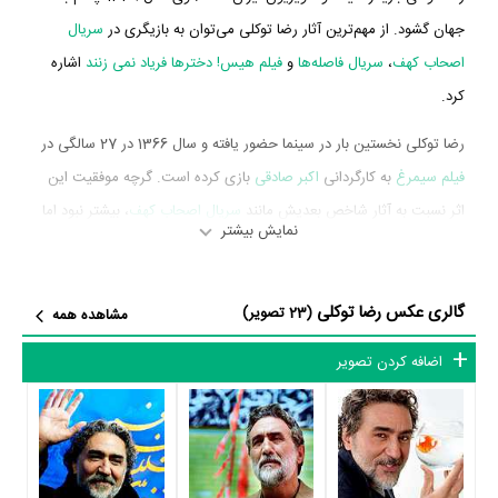
جهان گشود. از مهم‌ترین آثار رضا توکلی می‌توان به بازیگری در
سریال
اصحاب کهف
،
سریال فاصله‌ها
و
فیلم هیس! دخترها فریاد نمی زنند
اشاره
کرد.
رضا توکلی نخستین بار در سینما حضور یافته و سال 1366 در 27 سالگی در
فیلم سیمرغ
به کارگردانی
اکبر صادقی
بازی کرده است. گرچه موفقیت این
اثر نسبت به آثار شاخص بعدیش مانند
سریال اصحاب کهف
، بیشتر نبود اما
نمایش بیشتر
تجربه خوبی برای رضا توکلی محسوب می‌شود و همکاری با هنرمندانی
همچون
جمشید مشایخی
،
بیژن امکانیان
،
سیدصادق هاتفی
و
جمشید لایق
را تجربه کرد.
گالری عکس رضا توکلی
(23 تصویر)
مشاهده همه
رضا توکلی در سال 1375 دوره‌ی پرتلاشی را در عرصه سینما و تلویزیون
اضافه کردن تصویر
گذراند و در آثار مهمی بازی کرده است. او در این سال با بازی در 2 سریال
مهم تلویزیون خود را به مردم معرفی کرد. آثار مهم رضا توکلی در این سال،
بازیگری در
سریال اصحاب کهف
به کارگردانی
فرج‌الله سلحشور
و
سریال
مردان آنجلس
به کارگردانی
فرج‌الله سلحشور
محسوب می‌شود.