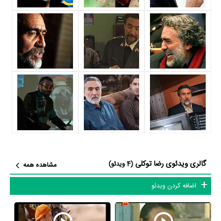
شاید یکی از مهم‌ترین بخش‌های بیوگرافی رضا توکلی بازی در
سریال
اصحاب کهف
بوده است. رضا توکلی سال 1375 در 36 سالگی در
سریال
اصحاب کهف
نقش مهمی بازی کرده است که توانست با مهارت خود، آن
نقش و همچنین خودش را میان مخاطبان تلویزیون مطرح کند. او در این
سریال با
فرج‌الله سلحشور
همکاری داشته است. رضا توکلی توانست با بازی
در
سریال اصحاب کهف
تجربه بازیگری موفقی برای خود رقم بزند و همکاری
در کنار بازیگرانی نظیر
جهانبخش سلطانی
،
جعفر دهقان
،
اردلان شجاع‌کاوه
و
حسین یاری
بر تجارب او افزود.
رضا توکلی علاوه‌بر
سریال اصحاب کهف
، سال 1389 در 50 سالگی در
سریال
فاصله‌ها
نیز بازی کرده است. رضا توکلی این‌بار با
حسین سهیلی‌زاده
یعنی
گالری ویدئوی رضا توکلی
(4 ویدئو)
مشاهده همه
کارگردان
سریال فاصله‌ها
و هنرمندانی چون
محمد حمزه‌‌ای
،
فاطمه گودرزی
،
اضافه کردن ویدئو
مریم کاویانی
و
سوگل طهماسبی
همکاری داشت.
با اینکه رضا توکلی را بیشتر بعنوان بازیگر می‌شناسیم، اما در حرفه‌های دیگر