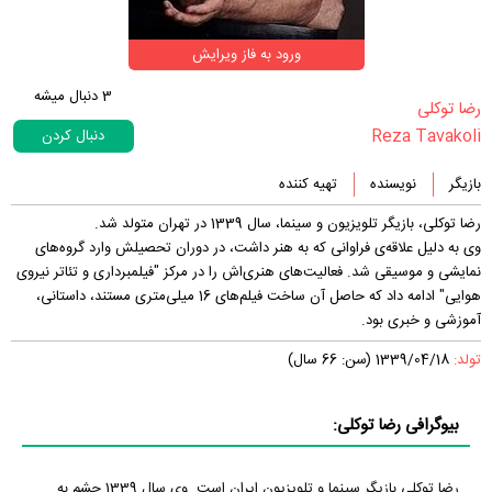
ورود به فاز ویرایش
3
دنبال میشه
‏رضا توکلی‏
Reza Tavakoli
دنبال کردن
بازیگر
نویسنده
تهیه کننده
رضا توکلی، بازیگر تلویزیون و سینما، سال 1339 در تهران متولد شد.
وی به دلیل علاقه‌ی فراوانی که به هنر داشت، در دوران تحصیلش وارد گروه‌های
نمایشی و موسیقی شد. فعالیت‌های هنری‌اش را در مرکز "فیلمبرداری و تئاتر نیروی
هوایی" ادامه داد که حاصل آن ساخت فیلم‌های 16 میلی‌متری مستند، داستانی،
آموزشی و خبری بود.
تولد:
1339/04/18 (سن: 66 سال)
بیوگرافی رضا توکلی:
رضا توکلی بازیگر سینما و تلویزیون ایران است. وی سال 1339 چشم به