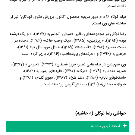
داشته‌ است.
فیلم کوتاه ۱۶ م.م «روز مریم» محصول "کانون پرورش فکری کودکان" نیز از
ساخته های وی است.
رضا توکلی در مجموعه‌هایی نظیر؛ «مردان آنجلس» (1377)، «او یک فرشته
بود» (1384)، «زیرزمین» (1385)، «یک وجب خاک» (۱۳۸۶)، «جاده در
دست تعمیر» (۱۳۸۷)، «فاصله‌ها» (1389)، «مثل من، مثل تو» (۱۳۹۱)،
«رهایی» (1392) و «حرف‌های بی‌مخاطب»(۱۳۹۴)، بازی کرده است.
وی هم‌چنین در فیلم‌‌هایی نظیر؛ «روز شیطان» (۱۳۷۳)، «جوانی» (1377)،
«مریم مقدس» (1379)، «تیک» (۱۳۸۰)، «آیه‌های زمینی» (۱۳۸۲)،
«استخونای بابام» (۱۳۸۶)، «قند تلخ» (1387)، «بوی گندم» (۱۳۸۹) و
«دوازده صندلی» (1390) به نقش‌آفرینی پرداخته‌ است.
حواشی رضا توکلی (0 حاشیه)
اضافه کردن حاشیه