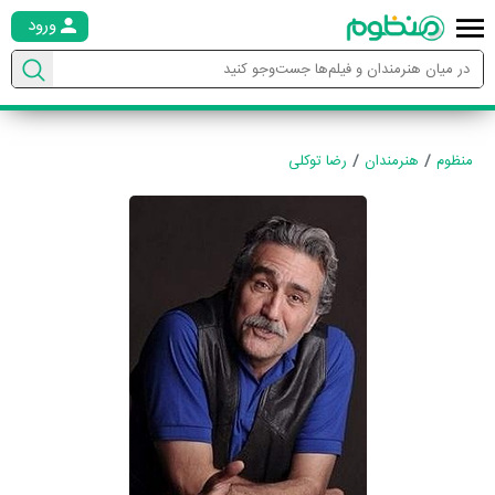
ورود
منظوم
هنرمندان
رضا توکلی