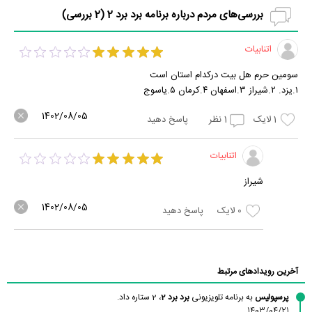
بررسی‌های مردم درباره برنامه برد برد 2 (
2
بررسی)
اتنابیات
سومین حرم هل بیت درکدام استان است
۱.یزد. ۲.شیراز ۳.اسفهان ۴.کرمان ۵.یاسوج
1402/08/05
1
لایک
1
نظر
پاسخ دهید
اتنابیات
شیراز
1402/08/05
0
لایک
پاسخ دهید
آخرین رویدادهای مرتبط
پرسپولیس
به برنامه تلویزیونی
برد برد 2
، 2 ستاره داد.
1403/04/21