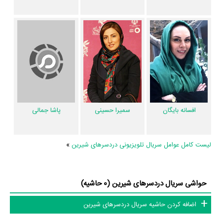
انجام داده است.
امید گل‌زاده
چهره‌پردازی یا طراحی گریم سریال دردسرهای
شیرین را برعهده داشت. موسیقی متن سریال دردسرهای شیرین اثر
حمیدرضا
صدری
است. در مجموع بیش از 27 نفر در تولید سریال دردسرهای شیرین
نقش داشته‌اند و هر یک از آنها در
منظوم
یک صفحه اختصاصی دارند.
اطلاعات سریال دردسرهای شیرین
افسانه بایگان
سمیرا حسینی
پاشا جمالی
تاکنون در صفحه اختصاصی سریال دردسرهای شیرین در
منظوم
اطلاعات
بسیاری توسط پژوهشگران و مردم ثبت شده است؛ در بخش گالری عکس و
لیست کامل عوامل سریال تلویزیونی دردسرهای شیرین
»
پوستر سریال دردسرهای شیرین 8 عدد، گردآوری و درج شده است. همچنین
تاکنون در بخش‌های ویدئو و تیزر سریال دردسرهای شیرین، حواشی سریال
دردسرهای شیرین، دیالوگ برتر سریال دردسرهای شیرین، سوتی سریال
حواشی سریال دردسرهای شیرین (0 حاشیه)
دردسرهای شیرین و نقد سریال دردسرهای شیرین هنوز موردی ثبت نشده
اضافه کردن حاشیه سریال دردسرهای شیرین
است. قطعا ما و شما به این حد قانع نیستیم؛ باید به‌کمک علاقمندان فیلم،