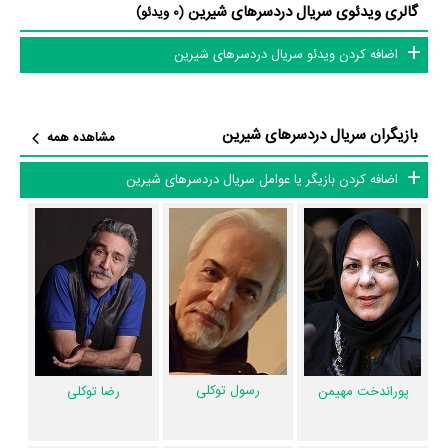
گالری ویدئوی سریال دردسرهای شیرین
زمین می‌خورند و بلند می‌شوند اما کسی نمی داند که سرنوشت برای آنها چه
(0 ویدئو)
چیزی رقم زده است. »
اضافه کردن ویدئو سریال دردسرهای شیرین
سریال دردسرهای شیرین و کارنامه فعالیت کارگردان و بازیگران
بازیگران سریال دردسرهای شیرین
از نظر تاریخچه فعالیت کارگردان و بازیگران سریال دردسرهای شیرین نیز آمارها
مشاهده همه
و نکات جذابی را می‌توان بیان کرد. براساس آمارها سریال دردسرهای شیرین به
اضافه کردن بازیگر یا عوامل سریال دردسرهای شیرین
طور متوسط فعالیت 39ام بازیگران این اثر است.
1 تن از بازیگران دردسرهای شیرین، اولین فعالیت جدی بازیگری خود را در این
اثر تجربه کرده است، در واقع در دردسرهای شیرین 1 سریال اولی بوده است:
سهیل قاصدی
.
همچنین
سهیل موفق
کارگردان دردسرهای شیرین اولین همکاری خود با
بازیگرانی چون
پوراندخت مهیمن
،
رسول توکلی
،
رضا توکلی
،
شهین تسلیمی
،
ارسلان قاسمی
،
یوسف مرادیان
،
پوریا پورسرخ
،
مرتضی کاظمی
،
افسانه بایگان
،
رسول توکلی
پوراندخت مهیمن
رضا توکلی
سمیرا حسینی
،
پاشا جمالی
،
ژیلا دایی
و
مریم مومن
را در این اثر تجربه کرده
است. در میان بازیگران دردسرهای شیرین نیز 67 همکاریِ اول رخ داده،