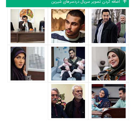
اضافه کردن تصویر سریال دردسرهای شیرین
این تعداد بازیگر و مدیریت آنها کار بسیار دشواری بوده است؛ باید بررسی کرد
آیا
سهیل موفق
به‌عنوان کارگردان و به‌عنوان بازیگردان و همچنین تیم بازیگری
دردسرهای شیرین توانسته‌اند در این زمینه موفق باشند و بازی‌های درخشانی را
نمایش دهند؟
از دیگر بازیگران سریال دردسرهای شیرین می‌توان به
پوریا پورسرخ
،
مرتضی
کاظمی
،
افسانه بایگان
،
سمیرا حسینی
،
پاشا جمالی
،
ژیلا دایی
،
مریم مومن
و
سهیل قاصدی
اشاره کرد.
داستان سریال دردسرهای شیرین
از محتوا و داستان سریال دردسرهای شیرین چقدر اطلاع دارید؟
در خلاصه داستانی که یا از سوی تیم رسانه‌ای اثر و یا توسط دیگر رسانه‌ها درباره
داستان دردسرهای شیرین منتشر شده است، می‌خوانیم: «سریال دردسرهای
شیرین درباره زندگی زوج جوانی است که در طول زندگی مشترک شان با چالش
هایی مواجه می شوند و اتفاقات عجیب و غریبی برای آنها رخ می‌دهد که گاه