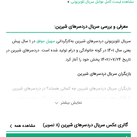
»
مشاهده لیست کامل عوامل سریال تلویزیونی
معرفی و بررسی سریال دردسرهای شیرین:
سریال تلویزیونی دردسرهای شیرین به‌کارگردانی
سهیل موفق
در 1 سال پیش
یعنی سال 1401 در گونه خانوادگی و درام تولید شده است. دردسرهای شیرین در
تاریخ 1402/07/24 پخش خود را آغاز کرد.
بازیگران سریال دردسرهای شیرین
بازیگران سریال دردسرهای شیرین چه کسانی هستند؟ در دردسرهای شیرین
بازیگرانی چون
پوراندخت مهیمن
،
رسول توکلی
،
رضا توکلی
،
امید روحانی
،
نمایش بیشتر
شهین تسلیمی
،
ارسلان قاسمی
و
یوسف مرادیان
به ایفای نقش و بازیگری
پرداخته‌اند. در سریال دردسرهای شیرین حدود 15 بازیگر جلوی دوربین رفته‌اند
گالری عکس سریال دردسرهای شیرین
که از نظر تعداد بازیگران می‌توان دردسرهای شیرین را یک اثر پربازیگر عنوان
(8 تصویر)
مشاهده همه
کرد. از این‌لحاظ کارگردانی سریال دردسرهای شیرین باتوجه به بازی گرفتن از