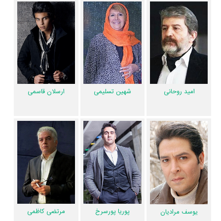
به‌عبارت دیگر در این سریال میان هر یک از 15 بازیگر با یکدیگر یک رابطه
همکاری شکل گرفته که 67 همکاری برای اولین‌مرتبه در دردسرهای شیرین رخ
داده است. مانند:
پوراندخت مهیمن
و
امید روحانی
،
رسول توکلی
و
رضا توکلی
،
شهین تسلیمی
و
ارسلان قاسمی
،
یوسف مرادیان
و
مرتضی کاظمی
،
پوریا
پورسرخ
و
پاشا جمالی
.
عوامل سریال دردسرهای شیرین
شهین تسلیمی
ارسلان قاسمی
امید روحانی
اگر از تصویربرداری سریال دردسرهای شیرین خوشتان آمده و یا دوستش
ندارید، بهتر است بدانید مدیر فیلمبرداری آن
جمال شمس
بوده است. نظرتان
درباره ضرباهنگ و تدوین سریال دردسرهای شیرین چیست؟ تدوین دردسرهای
شیرین را
کاوه حمیدی‌ ایمانی
انجام داده است. اگر صدای دردسرهای شیرین
به‌گوشتان نشسته و یا از آن ناراضی هستید، شما را با صدابردار سریال
دردسرهای شیرین یعنی
سیامک بالائی‌ نیازی
و صداگذار آن یعنی
مهرداد
جلوخانی
آشنا می‌کنیم.
محمدرضا قراگزلو
طراحی صحنه سریال دردسرهای
پوریا پورسرخ
مرتضی کاظمی
یوسف مرادیان
شیرین را انجام نموده و
ندا سلیمی
طراحی لباس سریال دردسرهای شیرین را