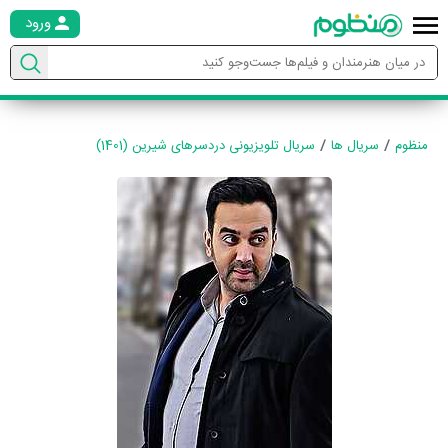
ورود
منظوم
سریال ها
سریال تلویزیونی دردسرهای شیرین (1401)