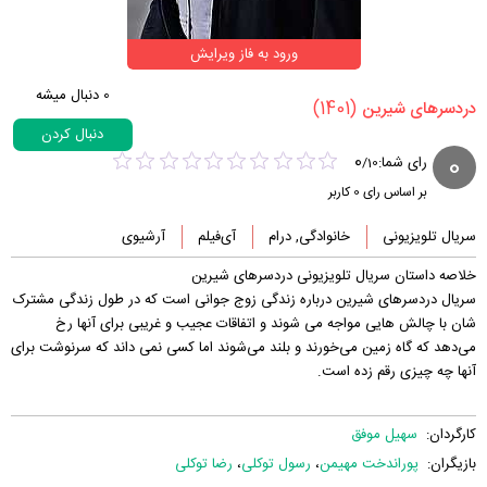
ورود به فاز ویرایش
0
دنبال میشه
(1401)
‏دردسرهای شیرین‏
دنبال کردن
0
0
رای شما:
/
10
بر اساس رای
0
کاربر
سریال تلویزیونی
خانوادگی, درام
آی‌فیلم
آرشیوی
خلاصه داستان سریال تلویزیونی دردسرهای شیرین
سریال دردسرهای شیرین درباره زندگی زوج جوانی است که در طول زندگی مشترک
شان با چالش هایی مواجه می شوند و اتفاقات عجیب و غریبی برای آنها رخ
می‌دهد که گاه زمین می‌خورند و بلند می‌شوند اما کسی نمی داند که سرنوشت برای
آنها چه چیزی رقم زده است.
کارگردان:
سهیل موفق
بازیگران:
پوراندخت مهیمن
،
رسول توکلی
،
رضا توکلی