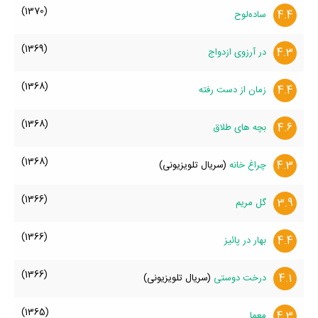
(1370)
4.4
ساده‌لوح
(1369)
4.3
در آرزوی ازدواج
(1368)
4.4
زمان از دست رفته
(1368)
4.6
بچه های طلاق
(1368)
4.3
چراغ خانه
(سریال تلویزیونی)
(1366)
3.9
گل مریم
(1366)
4.4
بهار در پائیز
(1366)
4.1
درخت دوستی
(سریال تلویزیونی)
(1365)
4.3
معما