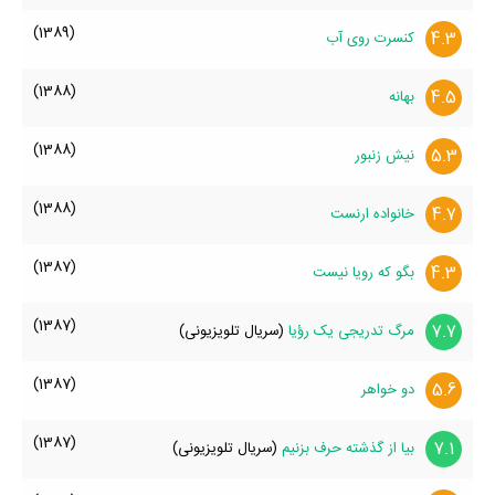
(1389)
4.3
کنسرت روی آب
(1388)
4.5
بهانه
(1388)
5.3
نیش زنبور
(1388)
4.7
خانواده ارنست
(1387)
4.3
بگو که رویا نیست
(1387)
7.7
مرگ تدریجی یک رؤیا
(سریال تلویزیونی)
(1387)
5.6
دو خواهر
(1387)
7.1
بیا از گذشته حرف بزنیم
(سریال تلویزیونی)