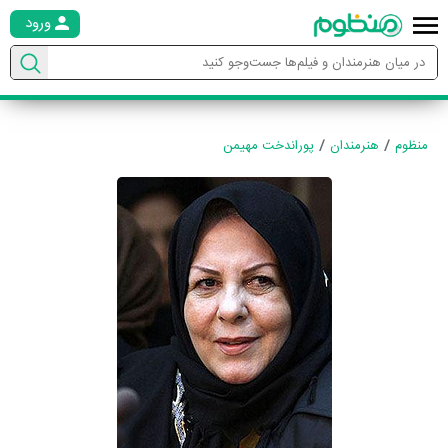
ورود
منظوم
هنرمندان
پوراندخت مهیمن