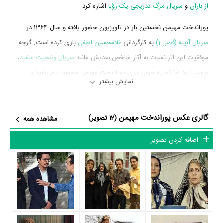
از باران
و
سریال مرگ تدریجی یک رؤیا
اشاره کرد.
پوراندخت مهیمن نخستین بار در تلویزیون حضور یافته و سال 1364 در
سریال آئینه (فصل 1)
به کارگردانی
غلامحسین لطفی
بازی کرده است. گرچه
موفقیت این اثر نسبت به آثار شاخص بعدیش مانند
سریال وضعیت سفید
،
بیشتر نبود اما تجربه خوبی برای پوراندخت مهیمن محسوب می‌شود و
نمایش بیشتر
همکاری با هنرمندانی همچون
رضا بابک
،
مهین شهابی
،
مرجانه گلچین
و
جمشید اسماعیل‌خانی
را تجربه کرد.
گالری عکس پوراندخت مهیمن
(12 تصویر)
مشاهده همه
پوراندخت مهیمن در سال 1390 دوره‌ی پرتلاشی را در عرصه سینما و
تلویزیون گذراند و در آثار مهمی بازی کرده است. او در این سال با بازی در
اضافه کردن تصویر
6 فیلم و سریال مهم سینما و تلویزیون خود را به مردم معرفی کرد. آثار مهم
پوراندخت مهیمن در این سال، بازیگری در
فیلم اکباتان
به کارگردانی
مهرشاد
کارخانی
،
فیلم خنده در باران
به کارگردانی
داریوش فرهنگ
،
فیلم قلاده های
طلا
به کارگردانی
ابوالقاسم طالبی
،
سریال تا ثریا
به کارگردانی
سیروس مقدم
،
سریال وضعیت سفید
به کارگردانی
حمید نعمت‌الله
و
سریال مهمانان ویژه
به