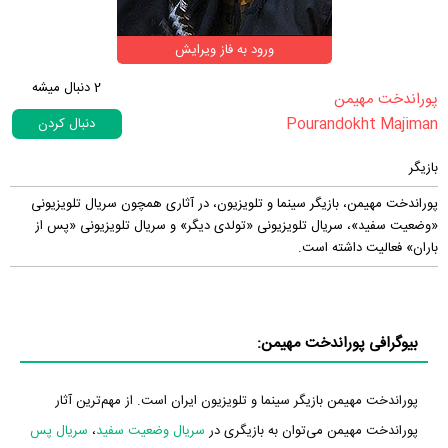
ورود به فاز ویرایش
2
دنبال میشه
‏پوراندخت مهیمن‏
Pourandokht Majiman
دنبال کردن
بازیگر
پوراندخت مهیمن، بازیگر سینما و تلویزیون، در آثاری همچون سریال تلویزیونی
«وضعیت سفید»، سریال تلویزیونی «تولدی دیگر» و سریال تلویزیونی «پس از
باران» فعالیت داشته است.
بیوگرافی پوراندخت مهیمن:
پوراندخت مهیمن بازیگر سینما و تلویزیون ایران است. از مهم‌ترین آثار
پوراندخت مهیمن می‌توان به بازیگری در
سریال وضعیت سفید
،
سریال پس