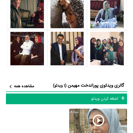
کارگردانی
سید جواد رضویان
محسوب می‌شود.
شاید یکی از مهم‌ترین بخش‌های بیوگرافی پوراندخت مهیمن بازی در
سریال
وضعیت سفید
بوده است. پوراندخت مهیمن سال 1390
سریال وضعیت
سفید
نقش مهمی بازی کرده است که توانست با مهارت خود، آن نقش و
همچنین خودش را میان مخاطبان تلویزیون مطرح کند. او در این سریال با
حمید نعمت‌الله
همکاری داشته است. پوراندخت مهیمن توانست با بازی در
سریال وضعیت سفید
تجربه بازیگری موفقی برای خود رقم بزند و همکاری
در کنار بازیگرانی نظیر
عرفان ابراهیمی
،
مونا احمدی
،
یونس غزالی
و
افسانه
بایگان
بر تجارب او افزود.
گالری ویدئوی پوراندخت مهیمن
(1 ویدئو)
مشاهده همه
پوراندخت مهیمن علاوه‌بر
سریال وضعیت سفید
، سال 1379 در
سریال پس
اضافه کردن ویدئو
از باران
نیز بازی کرده است. پوراندخت مهیمن این‌بار با
سعید سلطانی
یعنی
کارگردان
سریال پس از باران
و هنرمندانی چون
محمود‌ پاک‌نیت
،
کتایون
ریاحی
،
مرجان محتشم
و
جهانگیر الماسی
همکاری داشت.
در این سال‌ها پوراندخت مهیمن با هنرمندان بسیاری تجربه‌ی کار داشته