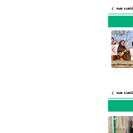
اهده همه
زنگاه
نقش
عطاران
یر
رضا
یعنی
داشته است اما جالب است بدانید که در میان بازیگران شهلا ریاحی با 7 مرتبه، محمدعلی
اهده همه
رجانه
در واقع مرجانه گلچین از مجموع
لم با من
هایم برای
فیلم قصه