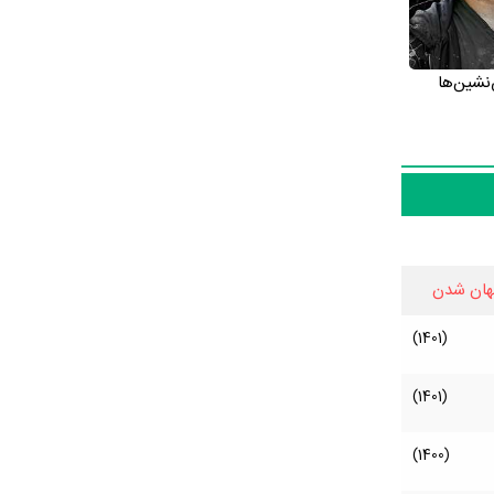
شین‌ها
هان شدن
(1401)
(1401)
(1400)