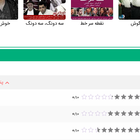
گوش
نقطه سر خط
سه دونگ، سه دونگ
خوش‌ن
پن
0
/
10
0
/
10
0
/
10