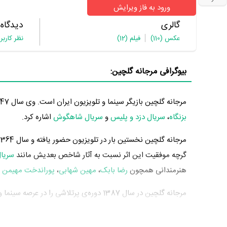
ورود به فاز ویرایش
گالری
دیدگاه
عکس
(110)
فیلم
(12)
نظر کاربر
بیوگرافی مرجانه گلچین:
مرجانه گلچین بازیگر سینما و تلویزیون ایران است. وی سال 1347 چشم به جهان گشود. از مهم‌ترین آثار مرجانه گلچین می‌توان به بازیگری در
بزنگاه
،
سریال دزد و پلیس
و
سریال شاهگوش
اشاره کرد.
مرجانه گلچین نخستین بار در تلویزیون حضور یافته و سال 1364 در 17 سالگی در
گرچه موفقیت این اثر نسبت به آثار شاخص بعدیش مانند
سریال
هنرمندانی همچون
رضا بابک
،
مهین شهابی
،
پوراندخت مهیمن
و
مهم سینما و تلویزیون خود را به مردم معرفی کرد. آثار مهم مرجا
کارگردانی
عباس کیارستمی
محسوب می‌شود.