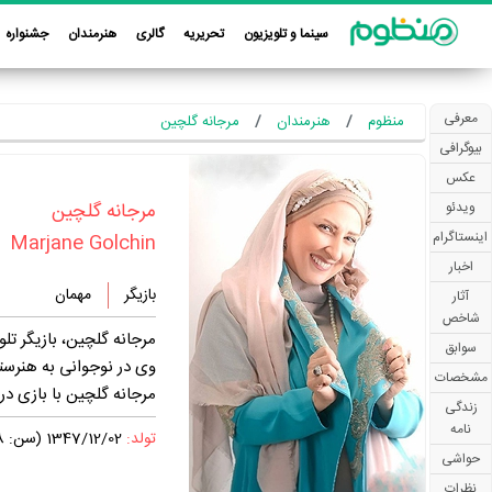
سینما و تلویزیون
تحریریه
گالری
هنرمندان
جشنواره
معرفی
منظوم
هنرمندان
مرجانه گلچین
بیوگرافی
عکس
‏مرجانه گلچین‏
ویدئو
اینستاگرام
Marjane Golchin
اخبار
بازیگر
مهمان
آثار
شاخص
مرجانه گلچین، بازیگر تلویزیون، سینما 
سوابق
وی در نوجوانی به هنرست
مشخصات
مرجانه گلچین با بازی در
زندگی
نامه
تولد:
1347/12/02 (سن: 58 سال)
حواشی
نظرات