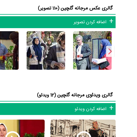
گالری عکس مرجانه گلچین
(110 تصویر)
شاید یکی از مهم‌ترین بخش‌های بیوگرافی مرجانه گلچین بازی د
مهمی بازی کرده است که توانست با مهارت خود، آن نقش و همچ
اضافه کردن تصویر
همکاری داشته است. مرجانه گلچین توانست با بازی در
سریال ب
عطاران
،
حمید لولایی
،
سوسن پرور
و
هنگامه حمیدزاده
بر تجارب ا
مرجانه گلچین علاوه‌بر
سریال بزنگاه
، سال 1391 در 44 سالگی در
کارگردان
سریال دزد و پلیس
و هنرمندانی چون
غلامرضا کریمی
،
کشاورز با 6 مرتبه، پوراندخت مهیمن با 6 مرتبه، حمید لولایی با 5 مرتبه و رضا رویگری با 5 مرتبه بیشترین همکاری را با مرجانه گلچین داشته‌اند.
گالری ویدئوی مرجانه گلچین
(12 ویدئو)
یکی از ویژگی‌های حرفه‌ای بیوگرافی مرجانه گلچین آن هست که 
اضافه کردن ویدئو
44 اثری که در کارنامه دارد، در 22 اثر در سینما با نام‌های
فیلم غزا
شوخی نکن
،
فیلم شیرین
،
فیلم متهم
،
فیلم بی‌قرار
،
فیلم دام
،
فیلم س
تو
،
فیلم چهارشنبه‌ی عزیز
،
فیلم دیدار در استانبول
،
فیلم نقطه صفر