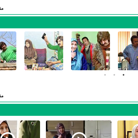
مش
ر
سریال بزنگاه
بوده است. مرجانه گلچین سال 1387 در 40 سالگی در
سریال ب
نین خودش را میان مخاطبان تلویزیون مطرح کند. او در این سریال با
رضا 
زنگاه
تجربه بازیگری موفقی برای خود رقم بزند و همکاری در کنار بازیگرانی نظ
و افزود.
سریال دزد و پلیس
نیز بازی کرده است. مرجانه گلچین این‌بار با
سعید آقاخانی
بهنام تشکر
،
هومن برق‌نورد
و
شقایق دهقان
همکاری داشت.
در این سال‌ها مرجانه گلچین با هنرمندان بسیاری تجربه‌ی کار 
مش
در مدت زمان بازیگری خود، هم در تلویزیون و هم در سینما بازی کرده است. م
گلچین را باید هم بازیگر سینما و هم بازیگر تلویزیون بدانیم چرا که 50% آثار وی سینمایی و 50% آثارش تلویزیونی است. 
له
،
فیلم واقعیت پوشالی
،
فیلم شاباش
،
فیلم این زن ها
،
فیلم خنده در باران
،
فی
لام به انتظار
،
فیلم ‌ضربه‌ی طوفان
،
فیلم عروسی خون
،
فیلم مجازات
،
فیلم چشم‌
،
فیلم دو نیمه‌ی سیب
،
فیلم شب بیست و نهم
،
فیلم پرنده‌ی کوچک خوشبختی
و