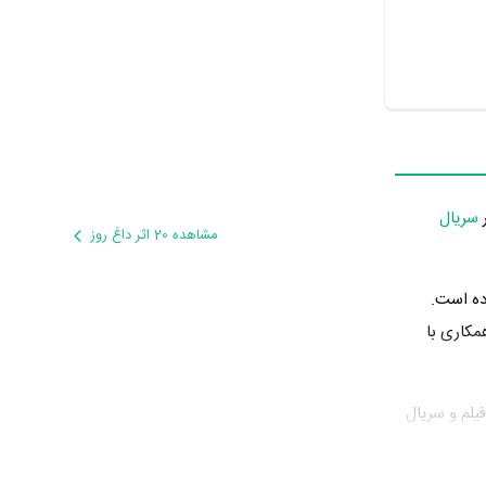
سریال
مشاهده 20 اثر داغ روز
ده است.
مکاری با
لچین در سال 1387 دوره‌ی پرتلاشی را در عرصه سینما و تلویزیون گذراند و در آثار مهمی بازی کرده است. او در این سال با بازی در 2 فیلم و سریال
م شیرین
به