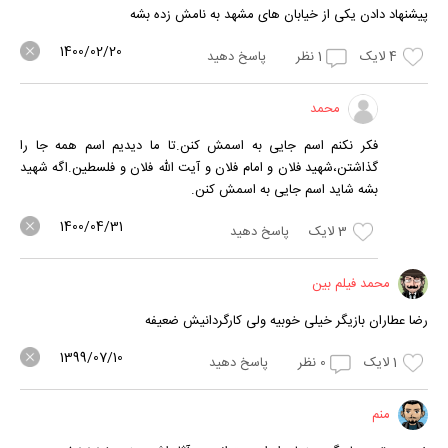
پیشنهاد دادن یکی از خیابان های مشهد به نامش زده بشه
1400/02/20
4
لایک
1
نظر
پاسخ دهید
محمد
فکر نکنم اسم جایی به اسمش کنن.تا ما دیدیم اسم همه جا را
گذاشتن،شهید فلان و امام فلان و آیت الله فلان و فلسطین.اگه شهید
بشه شاید اسم جایی به اسمش کنن.
1400/04/31
3
لایک
پاسخ دهید
محمد فیلم بین
رضا عطاران بازیگر خیلی خوبیه ولی کارگردانیش ضعیفه
1399/07/10
1
لایک
0
نظر
پاسخ دهید
منم