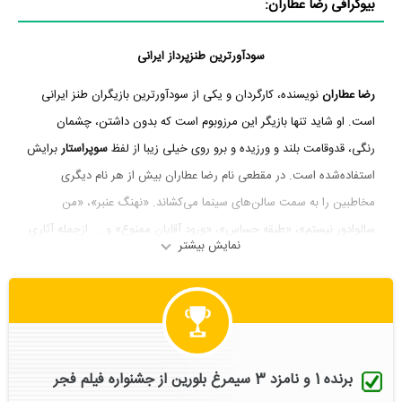
بیوگرافی رضا عطاران:
سودآورترین طنزپرداز ایرانی
رضا عطاران
نویسنده، کارگردان و یکی از سودآورترین بازیگران طنز ایرانی
است. او شاید تنها بازیگر این مرزوبوم است که بدون داشتن، چشمان
رنگی، قدوقامت بلند و ورزیده و برو روی خیلی زیبا از لفظ
سوپراستار
برایش
استفاده‌شده است. در مقطعی نام رضا عطاران بیش از هر نام دیگری
مخاطبین را به سمت سالن‌های سینما می‌کشاند. «نهنگ عنبر»، «من
سالوادور نیستم»، «طبقه حساس»، «ورود آقایان ممنوع» و ... ازجمله آثاری
نمایش بیشتر
هستند که موفقیتشان در گیشه را بیش از هر عامل دیگری، مدیون شهرت و
محبوبیت رضا عطاران هستند.
تولد یک سوپراستار معمولی
برنده 1 و نامزد 3 سیمرغ بلورین از جشنواره فیلم فجر
رضا عطاران بیستم اردیبهشت 1347 در یکی از محله‌های قدیمی
مشهد