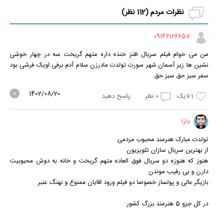
نظرات مردم (
112
نظر)
09146126657
من می خوام فیلم سریال ظنز خنده داره متهم گریخت سه در چهار خوشی
نشین ها زیر آسمان شهر سورت تولدت مادرزن سلام آدم برفی اویک فرشی بود
سفر سبز حق سبز حق
1402/08/20
1
لایک
0
نظر
پاسخ دهید
دارا
تولدت مبارک هنرمند محبوب مردمی
از بهترین سریال سازان تلویزیون
هنوز که هنوزه دو سریال فوق العاده متهم گریخت و خانه به دوش محبوبیت
دارن و بی رقیب موندن
بازیگر عالی و پولساز خصوصا دو فیلم ورود اقایان ممنوع و نهنگ عنبر
در کل جزو 5 هنرمند بزرگ کشور