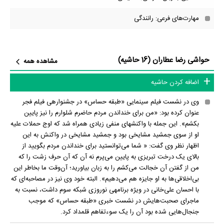
مهارت‌های فرعی: رانندگی
حواشی رضا عطاران (16 حاشیه)
مشاهده همه
اضافه کردن حاشیه
وی در نشست فیلم سینمایی «طبقه حساس» در جشنواره‎ی فیلم فجر
عنوان کرده بود: «من برای خنداندن مردم حاضرم شلوارم را نیز پایین
بکشم». این جمله با واکنش‎های منفی زیادی همراه شد که اوج حملات علیه
او از سوی جمشید مشایخی بود و جمشید مشایخی در واکنش به این
اظهار نظر وی گفت: « شما می‌توانستید برای خنداندن مردم بگویید از
بالای یک درخت تبریزی به پایین می‌پرم نه آن که آن حرف زشت را که
من از گفتن آن خجالت می‌کشم را به زبان بیاورید؛ آن‌وقت ما بخاطر این
بی‌اخلاقی‌ها به او جایزه هم می‌دهیم». البته خود وی نیز در مصاحبه‌ای که
با احسان علی‌خانی در ویژه برنامه‎ی نوروزی شبکه سوم داشت، نسبت به
ماجرای صحبت‌هایش در نشست خبری «طبقه حساس» که موجب
جنجال‌هایی شده بود آن را یک سوءتفاهم قلمداد کرد.