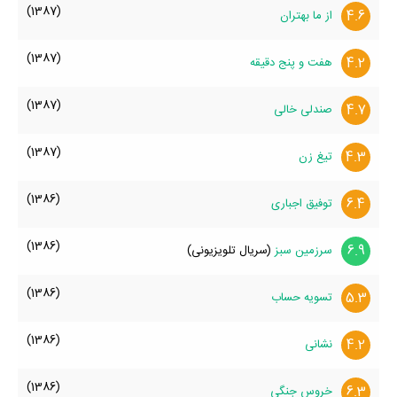
(1387)
4.6
از ما بهتران
(1387)
4.2
هفت و پنج دقیقه
(1387)
4.7
صندلی خالی
(1387)
4.3
تیغ زن
(1386)
6.4
توفیق اجباری
(1386)
6.9
سرزمین سبز
(سریال تلویزیونی)
(1386)
5.3
تسویه حساب
(1386)
4.2
نشانی
(1386)
6.3
خروس جنگی