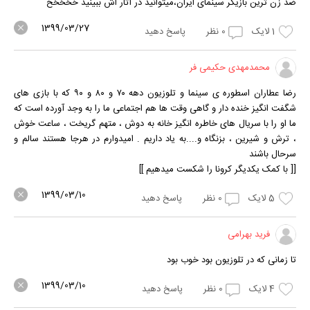
ضد زن ترین بازیگر سینمای ایران،میتوانید در آثار اش ببینید خخخخخ
1399/03/27
1
لایک
0
نظر
پاسخ دهید
محمدمهدی حکیمی فر
رضا عطاران اسطوره ی سینما و تلوزیون دهه ۷۰ و ۸۰ و ۹۰ که با بازی های
شگفت انگیز خنده دار و گاهی وقت ها هم اجتماعی ما را به وجد آورده است که
ما او را با سریال های خاطره انگیز خانه به دوش ، متهم گریخت ، ساعت خوش
، ترش و شیرین ، بزنگاه و....به یاد داریم . امیدوارم در هرجا هستند سالم و
سرحال باشند
[[ با کمک یکدیگر کرونا را شکست میدهیم ]]
1399/03/10
5
لایک
0
نظر
پاسخ دهید
فرید بهرامی
تا زمانی که در تلوزیون بود خوب بود
1399/03/10
4
لایک
0
نظر
پاسخ دهید