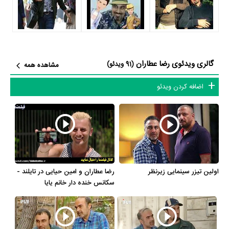
زیر نظر مرحوم حسن حامدی شروع کرد. جالب اینجاست که در آن دوران
رضا عطاران تماماً نقش‌های غیر کمیک بازی کرد. این همکاری تا فوت حسن
حامدی در 1371 ادامه پیدا کرد. رضا عطاران پس‌ازآن در تهران هم زیر نظر
دکتر قطب‌الدین صادقی آموزش تئاتر می‌دید.
گالری ویدئوی رضا عطاران
(91 ویدئو)
مشاهده همه
اضافه کردن ویدئو
رضا عطاران در تلویزیون
رضا عطاران در سال 1369 با مجموعه «بیداران» به کارگردانی اصغر عبدالهی
به تلویزیون آمد. مجموعه «پرواز 57» در سال 1372، آغاز آشنایی عطاران با
مهران مدیری بود. بعدازآن هم در مجموعه‌ طنز «سال خوش» ساخته مهران
مدیری، به همراه بازیگرانی مثل رضا شفیعی جم، نصرالله رادش، ارژنگ امیر
رضا عطاران و امین حیایی در تایلند -
اولین تیزر سینمایی زیرنظر
فضلی، نادر سلیمانی و ... به ایفای نقش پرداخت. رضا عطاران در
سکانس خنده دار خانم یایا
مجموعه‌های «ساعت خوش» و «پرواز 57» علاوه بر بازیگری، نویسندگی
بعضی از آیتم‌ها را هم بر عهده داشت. پس‌ازاین دو مجموعه همکاری او با
مهران مدیری تا مدت طولانی قطع شد. گفته می‌شد با مهران مدیری دچار