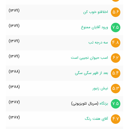
(1389)
5.6
اخلاقتو خوب کن
(1389)
7.5
ورود آقایان ممنوع
(1389)
4.8
سه درجه تب
(1389)
6.2
اسب حیوان نجیبی است
(1388)
5.4
بعد از ظهر سگی سگی
(1388)
5.3
نیش زنبور
(1387)
7.5
بزنگاه
(سریال تلویزیونی)
(1387)
4.7
آقای هفت رنگ