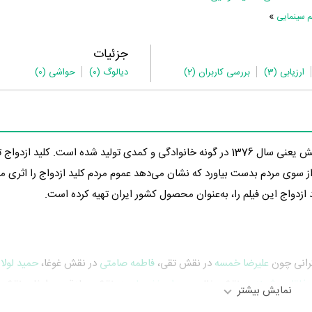
»
م سینمایی
جزئیات
ارزیابی
(3)
بررسی کاربران
(2)
دیالوگ
(0)
حواشی
(0)
در 23 سال پیش یعنی سال 1376 در گونه خانوادگی و کمدی تولید شده است. کلید ازد
 6.4 از 10 را از سوی مردم بدست بیاورد که نشان می‌دهد عموم مردم کلید ازدواج را اثری
د ازدواج این فیلم را، به‌عنوان محصول کشور ایران تهیه کرده است.
گرانی چون
علیرضا خمسه
در نقش تقی،
فاطمه صامتی
در نقش غوغا،
حمید لولا
خ‌لقا هوشمند
در نقش خاله و
مهران غفوریان
در نقش صادقی به ایفای نقش و
نمایش بیشتر
ود 51 بازیگر جلوی دوربین رفته‌اند که از نظر تعداد بازیگران می‌توان کلید ازدواج را یک اثر بزرگ، پربازیگر و ب