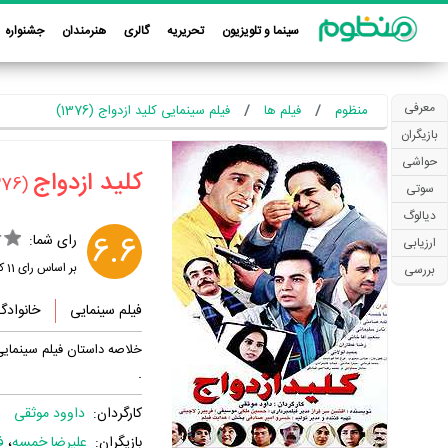
سینما و تلویزیون
تحریریه
گالری
هنرمندان
جشنواره
معرفی
منظوم
فیلم ها
فیلم سینمایی کلید ازدواج (1376)
بازیگران
حواشی
‏کلید ازدواج‏
(1376)
سوتی
دیالوگ
6.6
رای شما:
ارزیابی
بر اساس رای
11
کا
بررسی
فیلم سینمایی
خانوادگ
خلاصه داستان فیلم سینمایی
.
کارگردان:
داوود موثقی
بازیگران:
علیرضا خمسه
،
ف