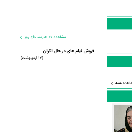
یار دشواری
 موفق باشند و
ات‌ علیمرادی
مشاهده 20 هنرمند داغ روز
نی‌فر
در نقش
فروش فیلم های در حال اکران
(17 اردیبهشت)
اهده همه
طور متوسط
وثقی
و یکی از