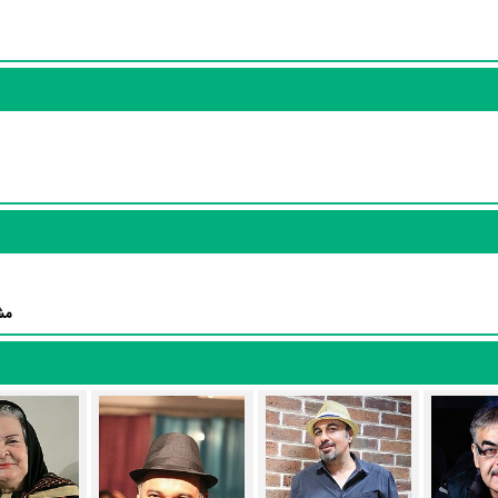
کلید ازدواج باتوجه به بازی گرفتن از این تعداد بازیگر و مدیریت آنها کار بس
ه‌عنوان بازیگردان و همچنین تیم بازیگری کلید ازدواج توانسته‌اند در این زمینه
 اکبر،
میترا خادمی
در نقش پرستو،
ساناز سماواتی
در نقش پرستار کاظمی،
نج
میرصادقی
در نقش رضا،
محمدرضا قربانی
در نقش مهندس بیمار و
ابراهیم قربا
کلید ازدواج توسط
افشین سرفراز
و
داوود موثقی
نوشته شده است.
مش
رسانه‌ها درباره داستان کلید ازدواج منتشر شده است، می‌خوانیم: «.»
آمارها و نکات جذابی را می‌توان بیان کرد. براساس آمارها فیلم کلید ازدواج به 
فاطمه صامتی
،
خسرو کرمی
،
داوود رجائی
،
رضا راد
و
داوود م