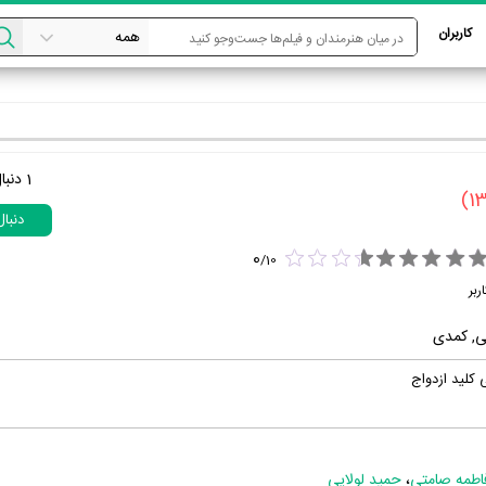
کاربران
1
دنبا
دنبا
0
/
10
ربر
ی, کمدی
 کلید ازدواج
اطمه صامتی
،
حمید لولایی