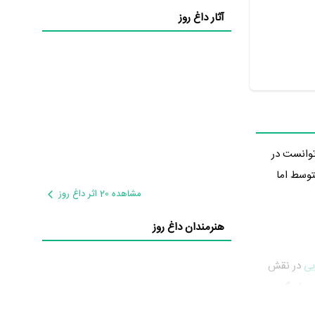
آثار داغ روز
واج توانست در
 متوسط اما
مشاهده 20 اثر داغ روز
هنرمندان داغ روز
یی
در نقش
 بازیگری
ا تعداد