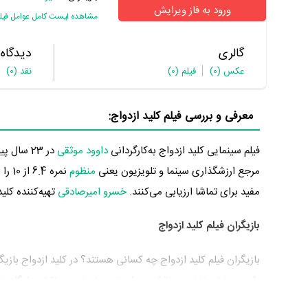
ورود به فاز ویرایش
مشاهده لیست کامل عوامل فیل
گالری
دیدگاه
عکس
(0)
فیلم
(0)
نقد
(0)
معرفی و بررسی فیلم کلید ازدواج:
فیلم سینمایی کلید ازدواج به‌کارگردانی
داوود موثقی
مرجع ارزشگذاری سینما و تلویزیون یعنی
منظوم
نمره
مفید برای تماشا ارزیابی می‌کنند.
خسرو امیرصادقی
تهیه‌کننده کلی
بازیگران فیلم کلید ازدواج
بازیگران فیلم کلید ازدواج چه کسانی هستند؟ در کلید ازدواج بازی
رئیس،
رضا عطاران
در نقش عبدل،
نادر سلیمانی
در نقش یادگار،
فر
پرداخته‌اند. در فیلم کلید ازدواج حد