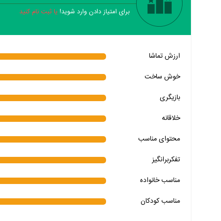
برای امتیاز دادن وارد شوید!
یا ثبت نام کنید
خیر
تقریبا
بله
ارزش تماشا
خیر
تقریبا
بله
خوش ساخت
خیر
تقریبا
بله
بازیگری
خیر
تقریبا
بله
خلاقانه
خیر
تقریبا
بله
محتوای مناسب
خیر
تقریبا
بله
خیر
تقریبا
بله
تفکربرانگیز
خیر
تقریبا
بله
مناسب خانواده‌
مناسب کودکان