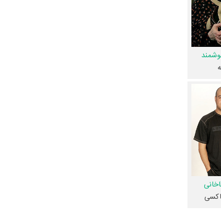
 غفوریان
،
هوشمند
م صحراگرد
،
ه
ن خاتم‌نژاد
،
محمدرضا
لی مجیدی
را
کاریِ اول رخ داده، به‌عبارت دیگر در این فیلم میان هر یک از 51 بازیگر با یکدیگر یک
و
عباس
اخانی
تاکسی
باره