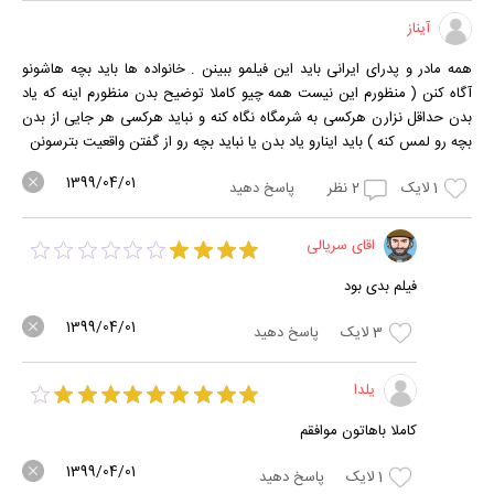
آیناز
همه مادر و پدرای ایرانی باید این فیلمو ببینن . خانواده ها باید بچه هاشونو
آگاه کنن ( منظورم این نیست همه چیو کاملا توضیح بدن منظورم اینه که یاد
بدن حداقل نزارن هرکسی به شرمگاه نگاه کنه و نباید هرکسی هر جایی از بدن
بچه رو لمس کنه ) باید اینارو یاد بدن یا نباید بچه رو از گفتن واقعیت بترسونن
1399/04/01
1
لایک
2
نظر
پاسخ دهید
اقای سریالی
فیلم بدی بود
1399/04/01
3
لایک
پاسخ دهید
یلدا
کاملا باهاتون موافقم
1399/04/01
1
لایک
پاسخ دهید