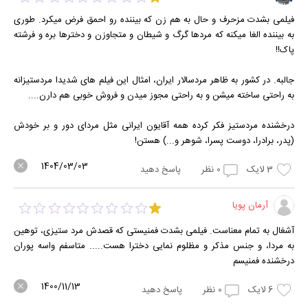
فیلمی بشدت مزحرف و حال به هم زن که بیننده رو احمق فرض میکرد. طوری
به بیننده الغا میکنه که مردها گرگ و شیطان و متجاوزن و دخترها بره و فرشته
پاک!!
جالبه. در کشور به ظاهر مردسالار ایران، امثال این فیلم های شدیدا مردستیزانه
به راحتی ساخته میشن و به راحتی مجوز میدن و فروش خوبی هم دارن....
درخشنده مردستیز فکر کرده همه آقایون ایرانی مثل مردای دور و بر خودش
(پدر، برادرا، دوست پسرا، شوهر و...) هستن!
1404/03/03
3
لایک
0
نظر
پاسخ دهید
آرمان پویا
آشغال به تمام معناست. فیلمی بشدت فمنیستی که قصدش مرد ستیزی، توهین
به مردا، و جنس مذکر و مظلوم نمایی دخترا هست..... متاسفم واسه پوران
درخشنده فمنیسم
1400/11/13
6
لایک
0
نظر
پاسخ دهید