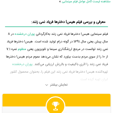
»
مشاهده لیست کامل عوامل فیلم سینمایی
معرفی و بررسی فیلم هیس! دخترها فریاد نمی زنند:
فیلم سینمایی هیس! دخترها فریاد نمی زنند به‌کارگردانی
پوران درخشنده
در 8
سال پیش یعنی سال 1391 در گونه درام تولید شده است. هیس! دخترها فریاد
نمی زنند توانست در مرجع ارزشگذاری سینما و تلویزیون یعنی
منظوم
نمره 7.1
از 10 را از سوی مردم بدست بیاورد که نشان می‌دهد عموم مردم هیس! دخترها
فریاد نمی زنند را اثری باکیفیت و باارزش ارزیابی می‌کنند.
پوران درخشنده
تهیه‌کننده هیس! دخترها فریاد نمی زنند این فیلم را، به‌عنوان محصول کشور
ایران تهیه کرده است.
نمایش بیشتر
بازیگران فیلم هیس! دخترها فریاد نمی زنند
بازیگران فیلم هیس! دخترها فریاد نمی زنند چه کسانی هستند؟ در هیس!
دخترها فریاد نمی زنند بازیگرانی چون
سید‌شهاب حسینی
،
مریلا زارعی
،
جمشید