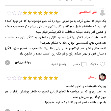
علی اسماعیلی
یک فیلم که سعی کرده به موضوعی بپردازه که جزو موضوعاتیه که هر تهیه کننده
ای ریسک ساختشو قبول نمیکنه و تقریبا توی سینمای ایران بکر محسوب میشه
و همین امر باعث میشه مخاطب با فکر بیشتر فیلم ببینه
نقاط مثبت فیلم تفکر برانگیز بودن، تازگی داستان و تلنگر زدن به مخاطبه
همچنین بوی فمینیستی بودن زیاد به مشام نمیرسه!
نقاط منفی اش هم لوکشین ها و بازی ها زیاد متناسب با فضای حزن انگیز
داستان نبود و بهتر میشد رنج و غم یک زن آسیب دیده را نشون داد
1398/06/21
0
لایک
0
نظر
پاسخ دهید
راستان
روایت هنرمندانه و تکان دهنده
به امید روزی که در مواجهه با تجاوز،قربانی تجاوز به خاطر پوشش،رفتار یا هر
چیز دیگه ای سرزنش نشه
یادمون باشه مقصر تجاوز فقط یک نفره: متجاوز!