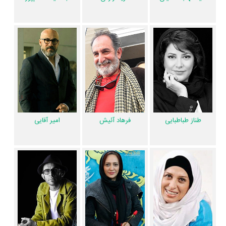
هاشم‌پور
و
فرهاد آئیش
،
امیر آقایی
و
مائده طهماسبی
،
شیرین بینا
و
بابک
حمیدیان
.
عوامل تولید و بازیگران هیس! دخترها فریاد نمی زنند در اینستاگرام نیز فعال
هستند و مجموع میزان فالوئرهای اینستاگرام 21 نفر از این هنرمندان به بیش از
7،813،806 نفر می‌رسد.
ارزیابی و تحلیل فیلم هیس! دخترها فریاد نمی زنند
مخاطبان بعد از تماشای فیلم هیس! دخترها فریاد نمی زنند به ارزیابی اثر در
طناز طباطبایی
فرهاد آئیش
امیر آقایی
منظوم
پرداخته‌اند و نتایج مهمی درباره شاخص‌های هنری، فنی و محتوایی اثر
بدست آمده است. براساس نظرسنجی و دیدگاه مردم:
فیلم هیس! دخترها فریاد نمی زنند قطعا ارزش تماشا دارد چراکه 83% مخاطبان
معقدند فیلم هیس! دخترها فریاد نمی زنند ارزش یک بار دیدن را دارد.
فیلم هیس! دخترها فریاد نمی زنند نسبتا خوش‌ساخت هست زیرا 73%
مخاطبان عقیده دارند فیلم هیس! دخترها فریاد نمی زنند از لحاظ فنی باکیفیت
ساخته شده است.