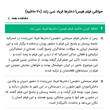
طراحی گریم فیلم هیس! دخترها فریاد نمی زنند را برعهده داشت. موسیقی متن
حواشی فیلم هیس! دخترها فریاد نمی زنند (20 حاشیه)
فیلم هیس! دخترها فریاد نمی زنند که توانست در جشنواره‌های مختلفی جایزه
مشاهده همه
کسب کند، اثر
کارن همایون‌فر
و
آرش بادپا
است. جلوه‌های ویژه میدانی فیلم
هیس! دخترها فریاد نمی زنند نیز توسط
آرش آقابیک
و
امیر بهلولی
انجام شده
اضافه کردن حاشیه فیلم هیس! دخترها فریاد نمی زنند
است.
پس از نمایش فیلم سینمایی «هیس! دخترها فریاد نمی‌زنند» در استرالیا،
از دیگر عوامل اثر می‌توان به
نورالدین گودرزی
دستیار اول کارگردان فیلم هیس!
جلسه پرسش و پاسخ این فیلم با حضور پوران درخشنده برگزار ‌شد و این
فیلمساز ایرانی به سؤالات تماشاگران پاسخ گفت. تعدادی از تماشاگران
دخترها فریاد نمی زنند،
کبری بختیاری
و
فریبا سلیمانی
مسئول هنروران فیلم
ترکیه‌ای و افغانی ساکن استرالیا که از دیدن این فیلم به وجد آمده و
هیس! دخترها فریاد نمی زنند،
مصطفی جمالی
مدیر صحنه فیلم هیس! دخترها
به‌شدت تحت تأثیر این فیلم قرار گرفته بودند؛ از ساختن چنین فیلمی با
این موضوع خاص در ایران خوشحال بودند و خواهان نمایش عمومی این
فریاد نمی زنند،
سیمین آزادی
منشی صحنه فیلم هیس! دخترها فریاد نمی زنند
فیلم در سینماهای افغانستان و ترکیه شدند.
و اشاره کرد. در مجموع بیش از 102 نفر در تولید فیلم هیس! دخترها فریاد نمی
زنند نقش داشته‌اند و هر یک از آنها در
منظوم
یک صفحه اختصاصی دارند.
فیلم سینمایی «هیس! دخترها فریاد نمی‌زنند» با حضور دبیران و والدین
دانش‌آموزان شهر ملبورن در دبیرستانی در این شهر به نمایش درآمد و
اطلاعات فیلم هیس! دخترها فریاد نمی زنند
بسیار مورد توجه قرار گرفت و در جلسه پرسش و پاسخ این فیلم گفتند که
در ملبورن هم آنها با چنین مشکلی روبرو هستند و این فیلم انسان را
تکان می‌دهد و به‌شدت تأثیرگذار است.
کاربران نیز در 6 لیست از فیلم هیس! دخترها فریاد نمی زنند یاد کرده‌اند.