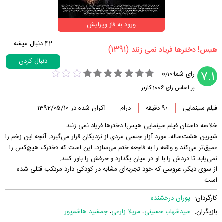
ورود به فاز ویرایش
42
دنبال میشه
(1391)
‏هیس! دخترها فریاد نمی زنند‏
دنبال کردن
0
7.1
رای شما:
/
10
بر اساس رای
1006
کاربر
فیلم سینمایی
90 دقیقه
درام
اکران شده در 1392/05/10
خلاصه داستان فیلم سینمایی هیس! دخترها فریاد نمی زنند
شیرین هشت‌ساله، مورد آزار جنسی مردی از نزدیکان قرار می‌گیرد. آنچه این زخم را
عمیق‌تر می‌کند و واقعه را به فاجعه ختم می‌سازد، این است که دخترک هیچ‌کس را
نمی‌یابد تا دردش را با او در میان بگذارد و حرفش را باور کنند.
از سوی دیگر، عروسی که خود تجربه‌ای مشابه در کودکی دارد مرتکب قتلی شده
است.
کارگردان:
پوران درخشنده
بازیگران:
سید‌شهاب حسینی
،
مریلا زارعی
،
جمشید هاشم‌پور