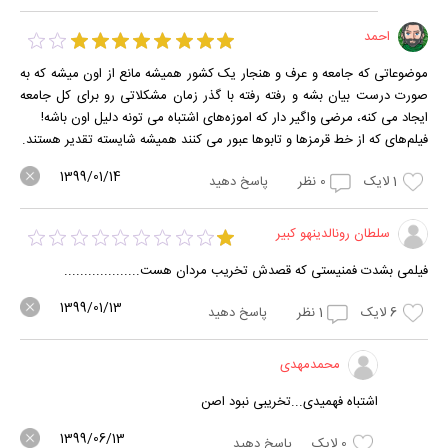
احمد
موضوعاتی که جامعه و عرف و هنجار یک کشور همیشه مانع از اون میشه که به
صورت درست بیان بشه و رفته رفته با گذر زمان مشکلاتی رو برای کل جامعه
ایجاد می کنه، مرضی واگیر دار که اموزه‌های اشتباه می تونه دلیل اون باشه!
فیلم‌های که از خط قرمز‌ها و تابوها عبور می کنند همیشه شایسته تقدیر هستند.
1399/01/14
1
لایک
0
نظر
پاسخ دهید
سلطان رونالدینهو کبیر
فیلمی بشدت فمنیستی که قصدش تخریب مردان هست...................
1399/01/13
6
لایک
1
نظر
پاسخ دهید
محمدمهدی
اشتباه فهمیدی...تخریبی نبود اصن
1399/06/13
0
لایک
پاسخ دهید