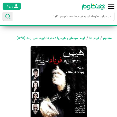
ورود
منظوم
فیلم ها
فیلم سینمایی هیس! دخترها فریاد نمی زنند (1391)