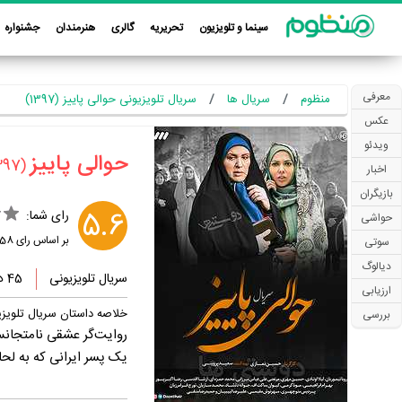
سینما و تلویزیون
تحریریه
گالری
هنرمندان
جشنواره
معرفی
منظوم
سریال ها
سریال تلویزیونی حوالی پاییز (1397)
عکس
ویدئو
‏حوالی پاییز‏
(1397)
اخبار
بازیگران
5.6
رای شما:
حواشی
بر اساس رای
58
سوتی
دیالوگ
سریال تلویزیونی
45 دقیقه
ارزیابی
خلاصه داستان سریال تلویزی
بررسی
روایت‌گر عشقی نامتجان
یک پسر ایرانی که به لحا