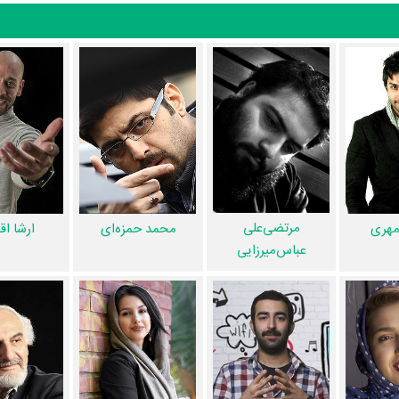
ندارید، بهتر است بدانید مدیر فیلمبرداری آن
محمد ناصری
بوده است. نظرتان
 را
مهدی حسینی‌وند
انجام داده است. اگر صدای حوالی پاییز به‌گوشتان نشست
احمدی
و
فرشید احمدی
و صداگذار آن یعنی
امین شریفی
آشنا می‌کنیم.
حسین
 سریال حوالی پاییز را انجام داده است.
مهری شیرازی
چهره‌پردازی یا طراح
مسعود سخاوت‌دوست
است.
ریال حوالی پاییز،
حمید بخشی‌نژاد
و
محمدجواد حصاری
مسئول هنروران سری
ش داشته‌اند و هر یک از آنها در
مرتضی‌علی
هری
محمد حمزه‌‌ای
ارشا ا
عباس‌میرزایی
حوالی پاییز 14 نفر از میان مردم به نقد و تحلیل خود از حوالی پاییز پرداخته‌اند. در داده‌کاوی و تحلیل ابر کلیدو
ر شده عبارت است از: خوب، موضوع، داستان، مصنوعی، بازی، کارگردانی و فیلمن
بسیاری توسط پژوهشگران و مردم ثبت شده است؛ در بخش گالری عکس و پ
ی پاییز 12 عدد، در بخش ویدئو و تیزر سریال حوالی پاییز 3 عدد، گردآوری و درج شده است. همچنین تاکنون در بخش‌های حواشی س