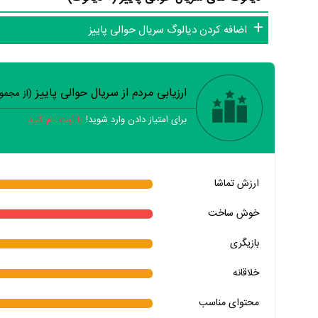
اضافه کردن دیالوگ سریال حوالی پاییز
ارزیابی مردم از سریال حوالی پاییز
(از مجم
برای امتیاز دادن وارد شوید!
یا ثبت نام کنید
خیر
تقریبا
بله
ارزش تماشا
خیر
تقریبا
بله
خوش ساخت
خیر
تقریبا
بله
بازیگری
خیر
تقریبا
بله
خلاقانه
خیر
تقریبا
بله
محتوای مناسب
خیر
تقریبا
بله