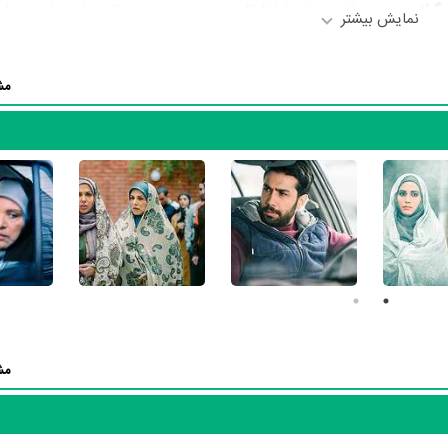
زیگرانی چون
رویا تیموریان
،
لیلا اوتادی
،
حسین مهری
،
مرتضی‌علی عباس‌میرزای
نمایش بیشتر
به ایفای نقش و بازیگری پرداخته‌اند. در سریال حوالی پاییز حدود 24 بازیگر جلوی دوربین رف
گردانی سریال حوالی پاییز باتوجه به بازی گرفتن از این تعداد بازیگر و مدیریت آ
مش
گردان و به‌عنوان بازیگردان و همچنین تیم بازیگری حوالی پاییز توانسته‌اند در 
ا کرمی
،
کیوان ساکت‌اف
،
جوانه دلشاد
،
محمد ساربان
،
تورج فرامرزیان
،
پردیس
ه حوالی پاییز توسط
حسین نمازی
براساس طرحی از
معصومه بیات
نوشته شده
 رسانه‌ها درباره داستان حوالی پاییز منتشر شده است، می‌خوانیم: «روایت‌گر ع
، عشق یک دختر عرب به یک پسر ایرانی که به لحاظ خلقیات، خانواده، فرهن
مش
 آثار مختلفی شباهت دارد. با توجه به شاخص‌های متعدد و گوناگونی می‌توان گ