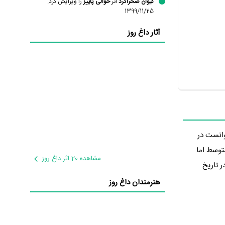
کیوان صحراگرد
اثر
حوالی پاییز
را ویرایش کرد.
1399/11/25
آثار داغ روز
یز توانست در
 متوسط اما
مشاهده 20 اثر داغ روز
ر تاریخ
هنرمندان داغ روز