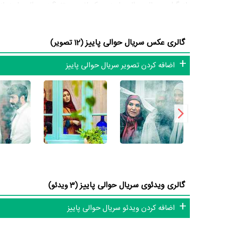
بازیگران سریال حوالی پاییز چه کسانی هستند؟ در حوالی پاییز با
حمزه‌‌ای
،
ارشا اقدسی
و
رضا اکبرپور
می‌توان حوالی پاییز را یک اثر پربازیگر عنوان کرد. از این‌لحاظ کار
گالری عکس سریال حوالی پاییز
(12 تصویر)
دشواری بوده است؛ باید بررسی کرد آیا
حسین نمازی
به‌عنوان کار
اضافه کردن تصویر سریال حوالی پاییز
موفق باشند و بازی‌های درخشانی را نمایش دهند؟
از دیگر بازیگران سریال حوالی پاییز می‌توان به
بهرام ابراهیمی
،
مون
مهرنوش مقیمی
اشاره کرد.
داستان سریال حوالی پاییز
از محتوا و داستان سریال حوالی پاییز چقدر اطلاع دارید؟ فیلم‌نام
در خلاصه داستانی که یا از سوی تیم رسانه‌ای اثر و یا توسط دیگر
نامتجانس است، عشقی که جنس آن با عشق‌های متعارف فرق می‌کند
گالری ویدئوی سریال حوالی پاییز
(3 ویدئو)
هم تفاوت دارند اما به هم علاقه‌مند می‌شوند. »
اضافه کردن ویدئو سریال حوالی پاییز
سریال حوالی پاییز از نظر ساختار (فرم)، محتوا و محیط تولید، به