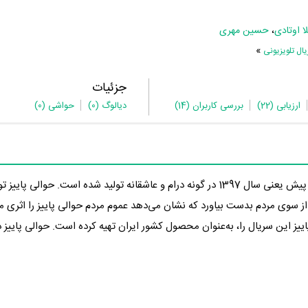
لا اوتادی
،
حسین مهری
»
ل تلویزیونی
جزئیات
ارزیابی
(22)
بررسی کاربران
(14)
دیالوگ
(0)
حواشی
(0)
در 4 سال پیش یعنی سال 1397 در گونه درام و عاشقانه تولید شده است. حوالی پای
ه 5.7 از 10 را از سوی مردم بدست بیاورد که نشان می‌دهد عموم مردم حوالی پاییز را اثری
اییز این سریال را، به‌عنوان محصول کشور ایران تهیه کرده است. حوالی پاییز د