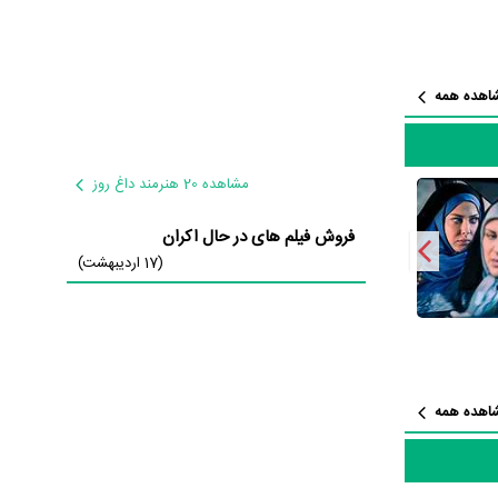
ی
،
محمد
ته‌اند که از نظر تعداد بازیگران
نها کار بسیار
اهده همه
این زمینه
 منوچهری
و
مشاهده 20 هنرمند داغ روز
فروش فیلم های در حال اکران
(17 اردیبهشت)
 است.
شقی
گ و زبان با
اهده همه
فت آثار مرتبط