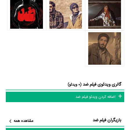
پرداخته‌اند. در فیلم ضد حدود 5 بازیگر جلوی دوربین رفته‌اند که از نظر تعداد
بازیگران می‌توان ضد را یک اثر کم‌بازیگر و با تعداد شخصیت‌های داستانی کم
عنوان کرد.
متوسط سن بازیگران ضد براساس میزان سنی که از آنها در دایرةالمعارف آنلاین
سینما و تلویزیون یعنی
منظوم
ثبت شده، 45 سال است که نشان می‌دهد
بازیگران ضد عمدتا از میانسالان هستند.
داستان فیلم ضد
از محتوا و داستان فیلم ضد چقدر اطلاع دارید؟
گالری ویدئوی فیلم ضد
(0 ویدئو)
در خلاصه داستانی که یا از سوی تیم رسانه‌ای اثر و یا توسط دیگر رسانه‌ها درباره
اضافه کردن ویدئو فیلم ضد
داستان ضد منتشر شده است، می‌خوانیم: «سعید جوانی سی ساله، از نیروهای
حراست حزب جمهوری اسلامی است. پس از زخمی شدن، در ماجرای 14 اسفند
بازیگران فیلم ضد
59 در دانشگاه تهران، راهی بیمارستان شده و در آنجا با بیتا مواجه می‌شود.»
مشاهده همه