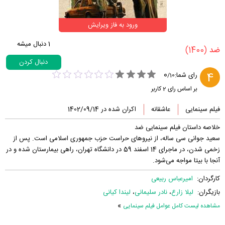
ورود به فاز ویرایش
1
دنبال میشه
(1400)
‏ضد‏
دنبال کردن
0
4
رای شما:
/
10
بر اساس رای
2
کاربر
فیلم سینمایی
عاشقانه
اکران شده در 1402/09/14
خلاصه داستان فیلم سینمایی ضد
سعید جوانی سی ساله، از نیروهای حراست حزب جمهوری اسلامی است. پس از
زخمی شدن، در ماجرای 14 اسفند 59 در دانشگاه تهران، راهی بیمارستان شده و در
آنجا با بیتا مواجه می‌شود.
کارگردان:
امیرعباس ربیعی
بازیگران:
لیلا زارع
،
نادر سلیمانی
،
لیندا کیانی
»
مشاهده لیست کامل عوامل فیلم سینمایی