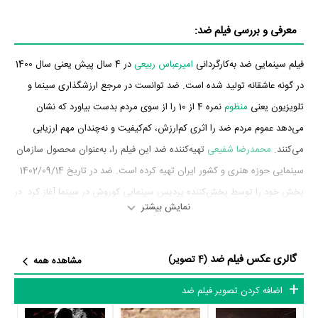
معرفی و بررسی فیلم ضد:
فیلم سینمایی ضد به‌کارگردانی
امیرعباس ربیعی
در 4 سال پیش یعنی سال 1400
در گونه عاشقانه تولید شده است. ضد توانست در مرجع ارزشگذاری سینما و
تلویزیون یعنی
منظوم
نمره 4 از 10 را از سوی مردم بدست بیاورد که نشان
می‌دهد عموم مردم ضد را اثری کم‌ارزش، کم‌کیفیت و نه‌چندان مهم ارزیابی
می‌کنند.
محمدرضا شفیعی
تهیه‌کننده ضد این فیلم را، به‌عنوان محصول سازمان
سینمایی حوزه هنری و کشور ایران تهیه کرده است. ضد در تاریخ 1402/09/14
پخش خود را توسط پخش‌کننده پردیس سینمایی کوروش در سینما آغاز کرد. در
نمایش بیشتر
آن روزها ضد توانست آمار فروش 2،184،944،500 تومان را به ثبت برساند.
بازیگران فیلم ضد
گالری عکس فیلم ضد
(4 تصویر)
مشاهده همه
بازیگران فیلم ضد چه کسانی هستند؟ در ضد بازیگرانی چون
لیلا زارع
،
نادر
اضافه کردن تصویر فیلم ضد
سلیمانی
،
لیندا کیانی
،
مهشید جوادی
و
مهدی نصرتی
به ایفای نقش و بازیگری