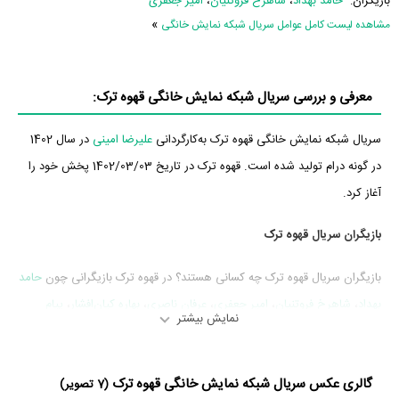
بازیگران:
حامد بهداد
،
شاهرخ فروتنیان
،
امیر جعفری
»
مشاهده لیست کامل عوامل سریال شبکه نمایش خانگی
معرفی و بررسی سریال شبکه نمایش خانگی قهوه ترک:
سریال شبکه نمایش خانگی قهوه ترک به‌کارگردانی
علیرضا امینی
در سال 1402
در گونه درام تولید شده است. قهوه ترک در تاریخ 1402/03/03 پخش خود را
آغاز کرد.
بازیگران سریال قهوه ترک
بازیگران سریال قهوه ترک چه کسانی هستند؟ در قهوه ترک بازیگرانی چون
حامد
بهداد
،
شاهرخ فروتنیان
،
امیر جعفری
،
عرفان ناصری
،
بهاره کیان‌افشار
،
پیام
نمایش بیشتر
احمدی‌نیا
و
امیر نوروزی
به ایفای نقش و بازیگری پرداخته‌اند. در سریال قهوه
ترک حدود 13 بازیگر جلوی دوربین رفته‌اند که از نظر تعداد بازیگران می‌توان
گالری عکس سریال شبکه نمایش خانگی قهوه ترک
قهوه ترک را یک اثر پربازیگر عنوان کرد. از این‌لحاظ کارگردانی سریال قهوه ترک
(7 تصویر)