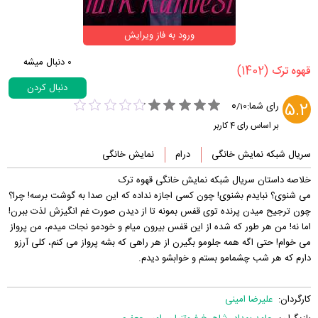
ورود به فاز ویرایش
0
دنبال میشه
(1402)
‏قهوه ترک‏
دنبال کردن
0
5.2
رای شما:
/
10
بر اساس رای
4
کاربر
سریال شبکه نمایش خانگی
درام
نمایش خانگی
خلاصه داستان سریال شبکه نمایش خانگی قهوه ترک
می‌ شنوی؟ نبایدم بشنوی! چون کسی اجازه نداده که این صدا به گوشت برسه! چرا؟
چون ترجیح میدن پرنده توی قفس بمونه تا از دیدن صورت غم انگیزش لذت ببرن!
اما نه! من هر طور که شده از این قفس بیرون میام و خودمو نجات میدم، من پرواز
می‌ خوام! حتی اگه همه جلومو بگیرن از هر راهی که بشه پرواز می‌ کنم، کلی آرزو
دارم که هر شب چشمامو بستم و خوابشو دیدم.
کارگردان:
علیرضا امینی