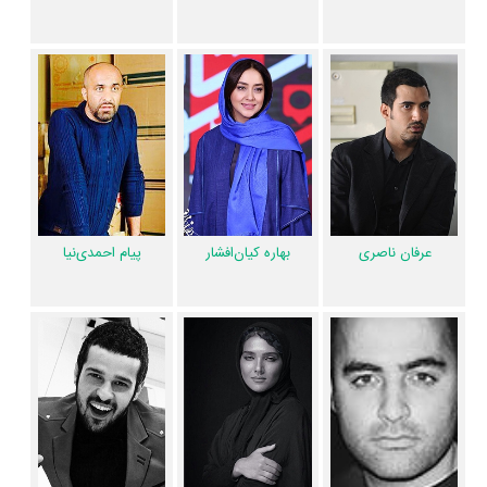
داده، به‌عبارت دیگر در این سریال میان هر یک از 13 بازیگر با یکدیگر یک رابطه
همکاری شکل گرفته که 62 همکاری برای اولین‌مرتبه در قهوه ترک رخ داده
است. مانند:
حامد بهداد
و
امیر جعفری
،
شاهرخ فروتنیان
و
عرفان ناصری
،
بهاره
کیان‌افشار
و
مجتبی پیرزاده
،
پیام احمدی‌نیا
و
امیر نوروزی
،
سارا رسول زاده
و
محمد ولی زادگان
.
عوامل سریال قهوه ترک
اگر از تصویربرداری سریال قهوه ترک خوشتان آمده و یا دوستش ندارید، بهتر
عرفان ناصری
بهاره کیان‌افشار
پیام احمدی‌نیا
است بدانید مدیر فیلمبرداری آن
محمد رسولی
بوده است. نظرتان درباره
ضرباهنگ و تدوین سریال قهوه ترک چیست؟ تدوین قهوه ترک را
حمید
نجفی‌راد
انجام داده است. اگر صدای قهوه ترک به‌گوشتان نشسته و یا از آن
ناراضی هستید، شما را با صدابردار سریال قهوه ترک یعنی
وحید مقدسی
آشنا
می‌کنیم.
تیام اسکندری
طراحی صحنه سریال قهوه ترک را انجام نموده و
رعنا
امینی
طراحی لباس سریال قهوه ترک را انجام داده است. موسیقی متن سریال
قهوه ترک اثر
مسعود سخاوت‌دوست
است و خواننده سریال قهوه ترک نیز
روزبه