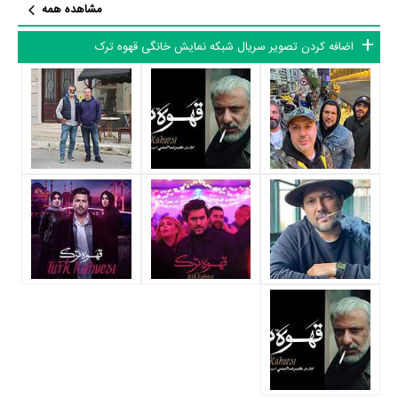
مشاهده همه
باتوجه به بازی گرفتن از این تعداد بازیگر و مدیریت آنها کار بسیار دشواری بوده
است؛ باید بررسی کرد آیا
علیرضا امینی
به‌عنوان کارگردان و به‌عنوان بازیگردان و
اضافه کردن تصویر سریال شبکه نمایش خانگی قهوه ترک
همچنین تیم بازیگری قهوه ترک توانسته‌اند در این زمینه موفق باشند و بازی‌های
درخشانی را نمایش دهند؟
از دیگر بازیگران سریال قهوه ترک می‌توان به
سارا رسول زاده
،
مجتبی پیرزاده
،
محمد ولی زادگان
،
فرید سجادی حسینی
،
سلطان ساروهان
و
مهمت پولات
اشاره کرد.
داستان سریال قهوه ترک
از محتوا و داستان سریال قهوه ترک چقدر اطلاع دارید؟
در خلاصه داستانی که یا از سوی تیم رسانه‌ای اثر و یا توسط دیگر رسانه‌ها درباره
داستان قهوه ترک منتشر شده است، می‌خوانیم: «می‌ شنوی؟ نبایدم بشنوی!
چون کسی اجازه نداده که این صدا به گوشت برسه! چرا؟ چون ترجیح میدن
پرنده توی قفس بمونه تا از دیدن صورت غم انگیزش لذت ببرن! اما نه! من هر