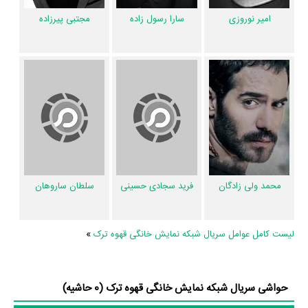
نعمت الهی
هست.
سارا رسول زاده
مجتبی پیرزاده
امیر نوروزی
از دیگر عوامل اثر می‌توان به
پونه خامین
منشی صحنه سریال قهوه ترک و اشاره
کرد. در مجموع بیش از 29 نفر در تولید سریال قهوه ترک نقش داشته‌اند و هر
یک از آنها در
منظوم
یک صفحه اختصاصی دارند.
اطلاعات سریال قهوه ترک
تاکنون در صفحه اختصاصی سریال قهوه ترک در
منظوم
اطلاعات بسیاری توسط
پژوهشگران و مردم ثبت شده است؛ در بخش گالری عکس و پوستر سریال
محمد ولی زادگان
فرید سجادی حسینی
سلطان ساروهان
قهوه ترک 7 عدد، گردآوری و درج شده است. همچنین تاکنون در بخش‌های
ویدئو و تیزر سریال قهوه ترک، حواشی سریال قهوه ترک، دیالوگ برتر سریال
لیست کامل عوامل سریال شبکه نمایش خانگی قهوه ترک
»
قهوه ترک، سوتی سریال قهوه ترک و نقد سریال قهوه ترک هنوز موردی ثبت
نشده است. قطعا ما و شما به این حد قانع نیستیم؛ باید به‌کمک علاقمندان فیلم،
سریال و تئاتر، این دایرة‌المعارف آنلاین و بانک اطلاعات هنرمندان و آثار سینما،
حواشی سریال شبکه نمایش خانگی قهوه ترک (0 حاشیه)
تلویزیون و تئاتر را کامل و کامل‌تر کنیم.