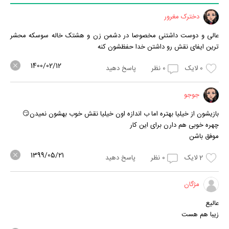
دخترک مغرور
عالی و دوست داشتنی مخصوصا در دشمن زن و هشتک خاله سوسکه محشر
ترین ایفای نقش رو داشتن خدا حفظشون کنه
1400/02/12
0
لایک
0
نظر
پاسخ دهید
جوجو
بازیشون از خیلیا بهتره اما ب اندازه اون خیلیا نقش خوب بهشون نمیدن😏
چهره خوبی هم دارن برای این کار
موفق باشن
1399/05/21
2
لایک
0
نظر
پاسخ دهید
مژگان
عالیع
زیبا هم هست