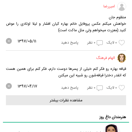
امیررضا
منظوم جان
خواهش میکنم عکس پروفایل خانم بهاره کیان افشار و لیلا اوتادی را عوض
کنید.(معزرت میخواهم ولی مثل ماکت است)
1397/05/11
0
لایک
0
نظر
پاسخ دهید
الهام فرهنگ
قیافه بهاره رو فکر کنم خیلی از پسرها دوست دارم، فکر کنم برای همین هست
که انقدر دخترا قیافه‌شون رو شبیه این میکنن
1397/04/17
0
لایک
0
نظر
پاسخ دهید
مشاهده نظرات بیشتر
هنرمندان داغ روز