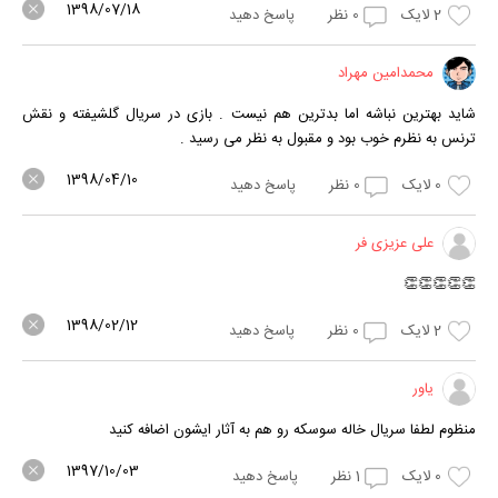
1398/07/18
2
لایک
0
نظر
پاسخ دهید
محمدامین مهراد
شاید بهترین نباشه اما بدترین هم نیست . بازی در سریال گلشیفته و نقش
ترنس به نظرم خوب بود و مقبول به نظر می رسید .
1398/04/10
0
لایک
0
نظر
پاسخ دهید
علی عزیزی فر
👏👏👏👏👏
1398/02/12
2
لایک
0
نظر
پاسخ دهید
یاور
منظوم لطفا سریال خاله سوسکه رو هم به آثار ایشون اضافه کنید
1397/10/03
0
لایک
1
نظر
پاسخ دهید