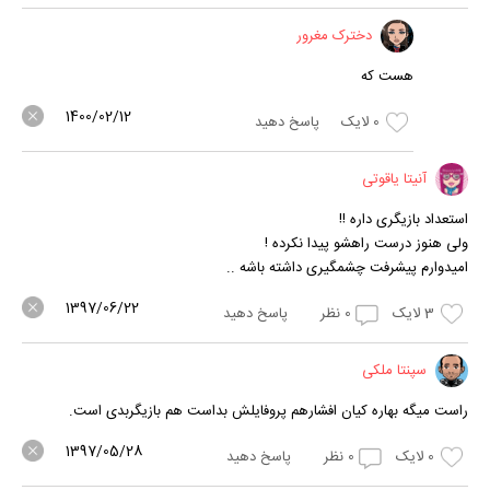
دخترک مغرور
هست که
1400/02/12
0
لایک
پاسخ دهید
آنیتا یاقوتی
استعداد بازیگری داره !!
ولی هنوز درست راهشو پیدا نکرده !
امیدوارم پیشرفت چشمگیری داشته باشه ..
1397/06/22
3
لایک
0
نظر
پاسخ دهید
سپنتا ملکی
راست میگه بهاره کیان افشارهم پروفایلش بداست هم بازیگربدی است.
1397/05/28
0
لایک
0
نظر
پاسخ دهید