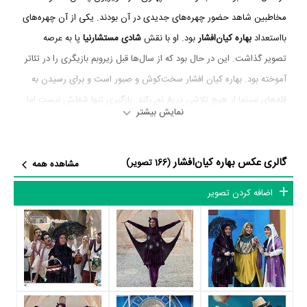
مخاطبین شاهد حضور چهره‌های جدیدی در آن بودند. یکی از آن چهره‌های
بااستعداد
بهاره کیان‌افشار
بود. او با نقش
شادی مستشارنیا
پا به عرصه
تصویر گذاشت. این در حال بود که از سال‌ها قبل زیروبم بازیگری را در تئاتر
آموخته بود. بهاره کیان افشار سخت‌کوش و صبور است و برای رسیدن به
قله‌های سینما از هیچ تلاشی دریغ نمی‌کند. بازگیری تنها شغلش نیست اما
نمایش بیشتر
هدف و غایت اصلی‌اش است. او در سال 95 با مجموعه پرطرفدار «عاشقانه»
چندین هفته مهمان بسیاری از خانه‌های ایرانی بود.
گالری عکس بهاره کیان‌افشار
(166 تصویر)
مشاهده همه
اضافه کردن تصویر
علاقه از کودکی
بهاره کیان افشار متولد 12 اردیبهشت 1362 می‌باشد. از همان کودکی به
بازیگری علاقه‌مند شد. در دوره دبستان وارد گروه تئاتر مدرسه شد و با
نمایش‌هایی زیادی در جشن‌های مختلف مدرسه‌ای به روی صحنه رفت. این
علاقه همراه با خود او کم‌کم رشد کرد تا تبدیل به یک رؤیا و دغدغه‌ای کاملاً
جدی شد. او می‌گوید: «بعد از تماشای تئاترهایی مثل «دندون طلا» آقای