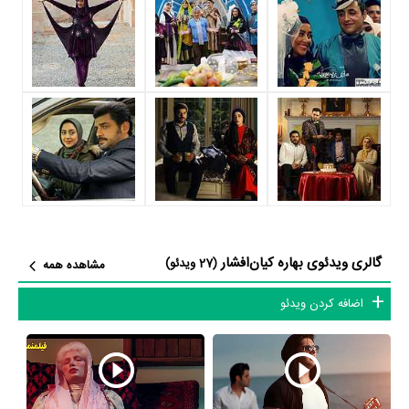
میرباقری و «دایره گچی» استاد سمندریان بود که بازیگری برایم خیلی جدی
و تبدیل یک رؤیا شد. همیشه آرزو داشتم روزی مانند آن‌ها روی صحنه باشم
و تا آن حد قوی ظاهر شوم.» کیان افشار باوجود تمام علاقه‌اش به مدرسه
تئاتر و رشته هنر، به دلیل مخالفت خانواده، ریاضی فیزیک را انتخاب کرد و
در دانشگاه نیز در رشته
مهندسی
نرم‌افزار
تحصیل نمود. البته پدر و مادر
همیشه دوست داشتند او پزشک شود و بهاره‌ای که رشته‌های علوم تجربه
هیچ جوره در کتش نمی‌رفت، در مقابل این تمایل خانواده مقاومت کرد.
گالری ویدئوی بهاره کیان‌افشار
(27 ویدئو)
مخالفت خانواده
مشاهده همه
خانواده از همان دوران نوجوانی مخالف حضورش در فضای تئاتر بودند. اما
اضافه کردن ویدئو
بهاره هرچه بیشتر از بازیگری منع می‌شد، بیشتر نسبت به آن عطش پیدا
می‌کرد. به هر ترتیب راضی کردن والدین برای ورود به دنیای بازیگری کمی
او را با مشکل مواجه کرد. رضایتی که درنهایت گرفته شد و پدر و مادر اکنون
از بزرگ‌ترین حامیان و مشوقان او هستند. بهاره کیان افشار می‌گوید: «آن‌ها