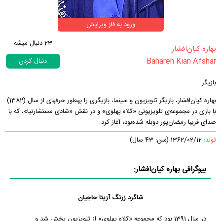
ورود به فاز ویرایش
23
دنبال میشه
‏بهاره کیان‌افشار‏
Bahareh Kian Afshar
دنبال کردن
بازیگر
بهاره کیان‌افشار، بازیگر تلویزیون و سینما، بازیگری را به‎طور حرفه‎ای از سال (1382)
با بازی در مجموعه‌ی تلویزیونی «کلاه پهلوی» و در نقش «شادی مستشارنیا»، که با
صدای فریبا رمضان‌پور دوبله شده‌بود، آغاز کرد.
تولد:
1362/02/12 (سن: 43 سال)
بیوگرافی بهاره کیان‌افشار:
شاگرد زرنگ آزیتا حاجیان
در سال 1391 بود که مجموعه «کلاه پهلوی» از تلویزیون پخش شد و