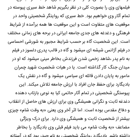
فیلمهای وی را بصورت کلی در نظر بگیریم شاهد خط سیری پیوسته در
تمام آثار وی خواهیم بود. خط سیری که روایتگر شخصیتی واحد در
موقعیت های متفاوت است و این موقعیت ها همه برآمده از شرایط
فرهنگی و دغدغه های جدی جامعه ایرانی در برحه های زمانی مختلف
است. این شخصیت گاه بر حسب شرایط مجبور به شورشی احساسی
در فیلم آژانس شیشه ای میشود و گاه در قالب پدری دلسوز در فیلم
به نام پدر ،شاهد زخمی شدن فرزندش بخاطر مینی میشود که او در
میدان جنگ کار گذاشته است. یا در هیات شخصیت شهید چمران
مامور به پایان دادن قائله ای سیاسی میشود و گاه در نقش یک
بادیگارد برای حفظ جان افراد با ارزش جامعه تلاش میکند. این
پیوستگی شخصیتی در تمام آثار حاتمی کیا به نوعی بازتاب دهنده
دغدغه ثابت و نگرانی همیشگی وی برای ارزش های حاصل از انقلاب
و دفاع مقدس بوده است. اما اثر آخر وی یعنی «به وقت شام» چیزی
بیشتر از شخصیت ثابت و همیشگی وی دارد. برای درک ویژگی
مضاعف «به وقت شام» می باید فیلم قبلی وی بادیگارد را بخاطر
داشته باشم. بادیگارد روایتگر شخصیتی به نام حیدر بود که در آستانه