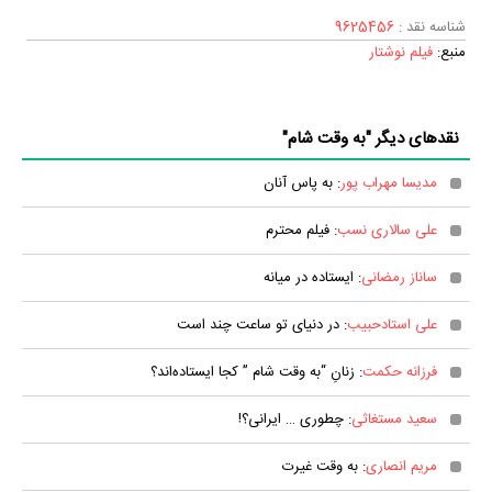
شناسه نقد :
9625456
منبع:
فیلم نوشتار
نقدهای دیگر "به وقت شام"
مدیسا مهراب پور
: به‌ پاس آنان
علی سالاری نسب
: فیلم محترم
ساناز رمضانی
: ایستاده در میانه
علی استادحبیب
: در دنیای تو ساعت چند است
فرزانه حکمت
: زنانِ “به وقت شام ” کجا ایستاده‌اند؟
سعید مستغاثی
: چطوری … ایرانی؟!
مریم انصاری
: به وقت غیرت