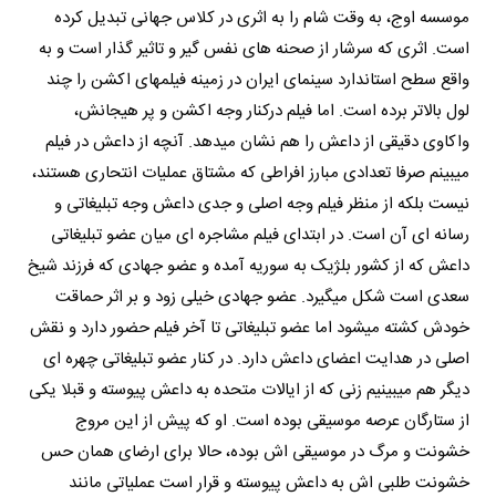
موسسه اوج، به وقت شام را به اثری در کلاس جهانی تبدیل کرده
است. اثری که سرشار از صحنه های نفس گیر و تاثیر گذار است و به
واقع سطح استاندارد سینمای ایران در زمینه فیلمهای اکشن را چند
لول بالاتر برده است. اما فیلم درکنار وجه اکشن و پر هیجانش،
واکاوی دقیقی از داعش را هم نشان میدهد. آنچه از داعش در فیلم
میبینم صرفا تعدادی مبارز افراطی که مشتاق عملیات انتحاری هستند،
نیست بلکه از منظر فیلم وجه اصلی و جدی داعش وجه تبلیغاتی و
رسانه ای آن است. در ابتدای فیلم مشاجره ای میان عضو تبلیغاتی
داعش که از کشور بلژیک به سوریه آمده و عضو جهادی که فرزند شیخ
سعدی است شکل میگیرد. عضو جهادی خیلی زود و بر اثر حماقت
خودش کشته میشود اما عضو تبلیغاتی تا آخر فیلم حضور دارد و نقش
اصلی در هدایت اعضای داعش دارد. در کنار عضو تبلیغاتی چهره ای
دیگر هم میبینیم زنی که از ایالات متحده به داعش پیوسته و قبلا یکی
از ستارگان عرصه موسیقی بوده است. او که پیش از این مروج
خشونت و مرگ در موسیقی اش بوده، حالا برای ارضای همان حس
خشونت طلبی اش به داعش پیوسته و قرار است عملیاتی مانند