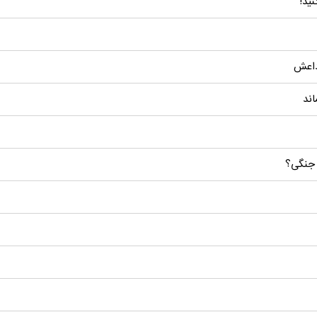
نید!
 داعش
اند
 جنگی؟