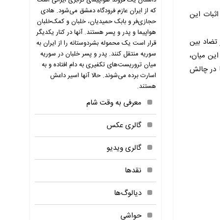
داستان یک فروند هواپیمای ترابری ایرانی است
که از ایران عازم فرودگاه دمشق می‌شود. هادی
اثبات این
حجازی‌فر و بابک حمیدیان، خلبان و کمک‌خلبان
هواپیما و پدر و پسر هستند. آنها در کنار یکدیگر
 تضاد بین
قرار است یک محموله بشردوستانه را از ایران به
سوریه منتقل کنند. پدر و پسر خلبان در سوریه
این میان،
میان تروریست‌های تکفیری به دام افتاده و به
 در چالش
اسارت برده می‌شوند. حالا آنها اسیر داعش‌
هستند.
معرفی به وقت شام
گالری عکس
گالری ویدیو
نقدها
دیالوگ‌ها
حواشی