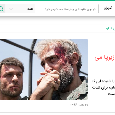
کاربران
 گذارد
یرپا می
یا شنیده ایم که
ام» برای اثبات
است.
21 بهمن 1396