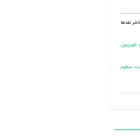
ناشر نقدها
 تلویزیون
یت منظوم