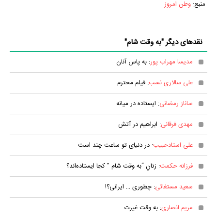
منبع:
وطن امروز
نقدهای دیگر "به وقت شام"
مدیسا مهراب پور
: به‌ پاس آنان
علی سالاری نسب
: فیلم محترم
ساناز رمضانی
: ایستاده در میانه
مهدی فرقانی
: ابراهیم در آتش
علی استادحبیب
: در دنیای تو ساعت چند است
فرزانه حکمت
: زنانِ “به وقت شام ” کجا ایستاده‌اند؟
سعید مستغاثی
: چطوری … ایرانی؟!
مریم انصاری
: به وقت غیرت