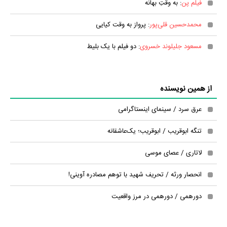
فیلم پن
: به وقتِ بهانه
محمدحسین قلی‌پور
: پرواز به وقت کیایی
مسعود جلیلوند خسروی
: دو فیلم با یک بلیط
از همین نویسنده
عرق سرد / سینمای اینستاگرامی
تنگه ابوقریب / ابوقریب؛ یک‌عاشقانه
لاتاری / عصای موسی
انحصار ورثه / تحریف شهید با توهم مصادره آوینی!
دورهمی / دورهمی در مرز واقعیت